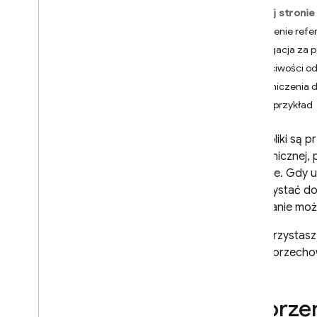
App Check
Na tej stronie
Tworzenie refer
SQL Connect
Nawigacja za 
Właściwości o
Cloud Firestore
Ograniczenia 
Pełny przykład
Realtime Database
Twoje pliki są
Storage
hierarchicznej,
Firebase. Gdy u
Wprowadzenie
wykorzystać do 
i
OS+
Odwołanie może
Android
Web
Jeśli korzystas
Flutter
jednak przech
Rozpocznij
Tworzenie referencji
Tworzen
Prześlij pliki