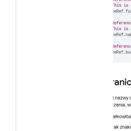
// This is 
spaceRef
.
fu
// Referenc
// This is 
spaceRef
.
na
// Referenc
spaceRef
.
bu
Ogranic
Ścieżki i nazw
ograniczenia, w
Całkowita
Brak znakó