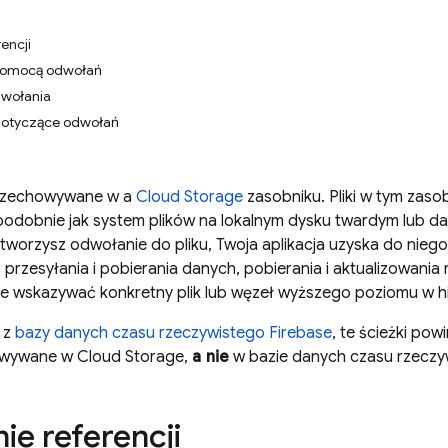
encji
pomocą odwołań
dwołania
dotyczące odwołań
 przechowywane w a
Cloud Storage
zasobniku. Pliki w tym zas
 podobnie jak system plików na lokalnym dysku twardym lub 
tworzysz odwołanie do pliku, Twoja aplikacja uzyska do nie
przesyłania i pobierania danych, pobierania i aktualizowania
 wskazywać konkretny plik lub węzeł wyższego poziomu w hie
z z
bazy danych czasu rzeczywistego Firebase
, te ścieżki po
owywane w Cloud Storage,
a nie
w bazie danych czasu rzeczy
ie referencji