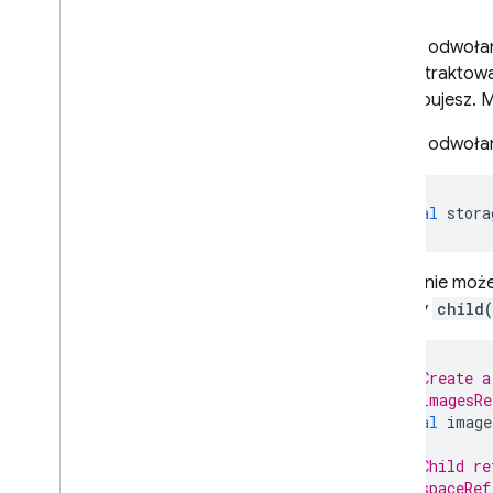
Pobieranie pliku
Użyj metadanych pliku
Utwórz odwołan
Usuń pliki
można traktować
Wyświetlanie listy plików
potrzebujesz. M
Obsługa błędów
Utwórz odwołani
Administrator
C++
Unity
final
stora
Bezpieczeństwo Reguły
Lokalizacje
Następnie możes
Monitorowanie aktywności
metody
child
Zarządzanie zapisanymi plikami
w konsoli
Rozszerzanie możliwości za
// Create a
pomocą Cloud Functions
// imagesRe
Integracja z Google Cloud
final
image
Najczęstsze pytania i
rozwiązywanie problemów
// Child re
// spaceRef