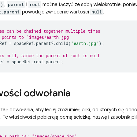
()
,
parent
i
root
można łączyć ze sobą wielokrotnie, ponie
t.parent
powoduje zwrócenie wartości
null
.
es can be chained together multiple times
 points to 'images/earth.jpg'
Ref
=
spaceRef
.
parent
?
.
child
(
"earth.jpg"
);
is null, since the parent of root is null
ef
=
spaceRef
.
root
.
parent
;
wości odwołania
ć odwołania, aby lepiej zrozumieć pliki, do których się odn
. Te właściwości pobierają pełną ścieżkę, nazwę i zasobnik pli
e's path is: "images/space.jpg"