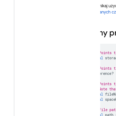
Unikaj uż
danych cz
Pełny p
// Points t
final
stora
// Points 
Reference
?
// Points t
// Note tha
final
fileN
final
space
// File pat
final
path