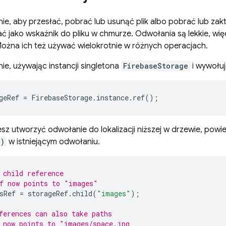
ie, aby przesłać, pobrać lub usunąć plik albo pobrać lub za
 jako wskaźnik do pliku w chmurze. Odwołania są lekkie, więc
ożna ich też używać wielokrotnie w różnych operacjach.
e, używając instancji singletona
FirebaseStorage
i wywołu
geRef
=
FirebaseStorage
.
instance
.
ref
();
z utworzyć odwołanie do lokalizacji niższej w drzewie, pow
()
w istniejącym odwołaniu.
 child reference
f now points to "images"
sRef
=
storageRef
.
child
(
"images"
);
ferences can also take paths
 now points to "images/space.jpg