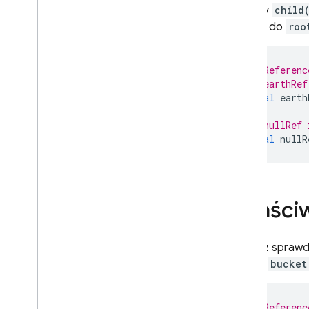
Metody
child
dostęp do
roo
// Referenc
// earthRef
final
earth
// nullRef 
final
nullR
Właści
Możesz sprawdza
name
i
bucket
// Referenc