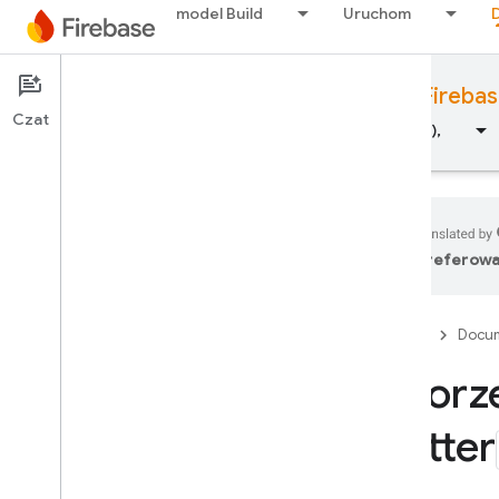
model Build
Uruchom
Documentation
Cloud Storage for Fireba
Czat
Przegląd
Fundamentals (Podstawowe informacje),
preferowa
Przegląd
Firebase
Docum
Pakiet emulatorów
Tworze
Authentication
Flutter
Weryfikacja numeru telefonu