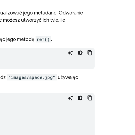
ktualizować jego metadane. Odwołanie
 możesz utworzyć ich tyle, ile
jąc jego metodę
ref()
.
iedz
"images/space.jpg"
używając