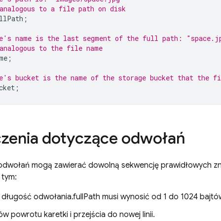
analogous to a file path on disk
llPath
;
e's name is the last segment of the full path: "space.j
analogous to the file name
me
;
e's bucket is the name of the storage bucket that the fi
cket
;
zenia dotyczące odwołań
y odwołań mogą zawierać dowolną sekwencję prawidłowych z
 tym:
 długość odwołania.fullPath musi wynosić od 1 do 1024 bajt
w powrotu karetki i przejścia do nowej linii.