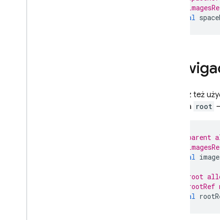
// imagesRe
Reguły zabezpieczeń
final
space
App Hosting
Hosting
Nawiga
Cloud Functions
Możesz też uży
wyżej, a
root
–
Extensions
Firebase ML
// parent a
// imagesRe
PODOBNE PRODUKTY
final
image
Cloud Messaging
// root all
// rootRef 
Remote Config
final
rootR