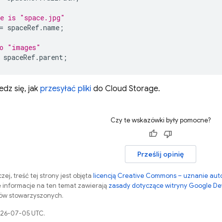
me is "space.jpg"
=
spaceRef
.
name
;
to "images"
spaceRef
.
parent
;
dz się, jak
przesyłać pliki
do Cloud Storage.
Czy te wskazówki były pomocne?
Prześlij opinię
zej, treść tej strony jest objęta
licencją Creative Commons – uznanie aut
 informacje na ten temat zawierają
zasady dotyczące witryny Google De
otów stowarzyszonych.
2026-07-05 UTC.