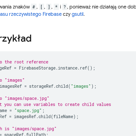
ywania znaków
#
,
[
,
]
,
*
i
?
, ponieważ nie działają one dob
asu rzeczywistego Firebase
czy
gsutil
.
rzykład
o the root reference
geRef
=
FirebaseStorage
.
instance
.
ref
();
to "images"
imagesRef
=
storageRef
.
child
(
"images"
);
o "images/space.jpg"
t you can use variables to create child values
ame
=
"space.jpg"
;
Ref
=
imagesRef
.
child
(
fileName
);
h is "images/space.jpg"
=
spaceRef
.
fullPath
;