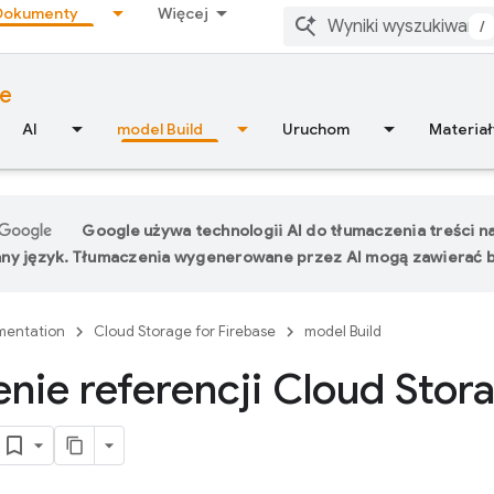
Dokumenty
Więcej
/
se
AI
model Build
Uruchom
Materiał
Google używa technologii AI do tłumaczenia treści n
ny język. Tłumaczenia wygenerowane przez AI mogą zawierać b
entation
Cloud Storage for Firebase
model Build
nie referencji Cloud Stor