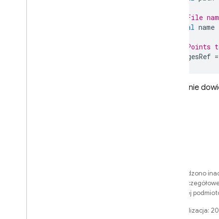
// File na
final
name
// Points 
imagesRef
=
Następnie dowie
O ile nie stwierdzono inac
Apache 2.0
. Szczegółowe
firmy Oracle i jej podmi
Ostatnia aktualizacja: 