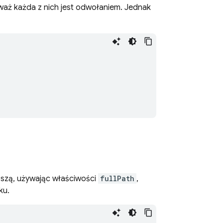
waż każda z nich jest odwołaniem. Jednak
oszą, używając właściwości
fullPath
,
ku.