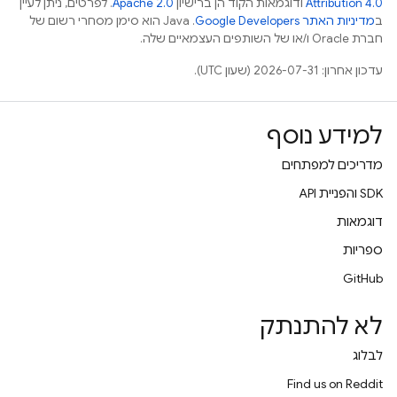
Attribution 4.0
ודוגמאות הקוד הן ברישיון
Apache 2.0
. לפרטים, ניתן לעיין
ב
מדיניות האתר Google Developers‏
.‏ Java הוא סימן מסחרי רשום של
חברת Oracle ו/או של השותפים העצמאיים שלה.
עדכון אחרון: 2026-07-31 (שעון UTC).
למידע נוסף
מדריכים למפתחים
‫SDK והפניית API
דוגמאות
ספריות
GitHub
לא להתנתק
לבלוג
Find us on Reddit