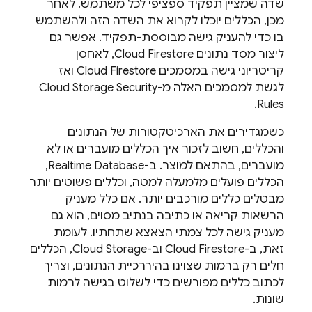
שדה שמציין תפקיד ספציפי לכל משתמש. לאחר
מכן, הכללים יוכלו לקרוא את השדה הזה ולהשתמש
בו כדי להעניק גישה מבוססת-תפקיד. אפשר גם
ליצור מסד נתונים
Cloud Firestore
, לאחסן
קריטריוני גישה במסמכים
Cloud Firestore
ואז
לגשת למסמכים האלה מ-
Security
Cloud Storage
.
Rules
כשמגדירים את הארכיטקטורות של הנתונים
והכללים, חשוב לזכור איך הכללים מועברים או לא
מועברים, בהתאם למוצר. ב-
Realtime Database
,
הכללים פועלים מלמעלה למטה, וכללים פשוטים יותר
מבטלים כללים מורכבים יותר. אם כלל מעניק
הרשאות קריאה או כתיבה בנתיב מסוים, הוא גם
מעניק גישה לכל צמתי הצאצא שתחתיו. לעומת
זאת, ב-
Cloud Firestore
וב-
Cloud Storage
, הכללים
חלים רק ברמות שצוינו בהיררכיית הנתונים, וצריך
לכתוב כללים מפורשים כדי לשלוט בגישה לרמות
שונות.