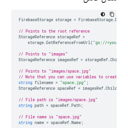
FirebaseStorage
storage
=
FirebaseStorage
.
Defau
// Points to the root reference
StorageReference
storageRef
=
storage
.
GetReferenceFromUrl
(
"gs://<your-buc
// Points to "images"
StorageReference
imagesRef
=
storageRef
.
Child
(
"
// Points to "images/space.jpg"
// Note that you can use variables to create ch
string
filename
=
"space.jpg"
;
StorageReference
spaceRef
=
imagesRef
.
Child
(
fil
// File path is "images/space.jpg"
string
path
=
spaceRef
.
Path
;
// File name is "space.jpg"
string
name
=
spaceRef
.
Name
;