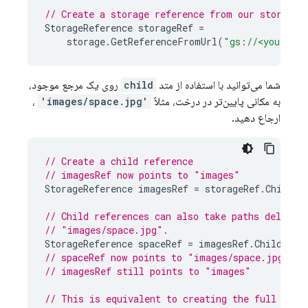
// Create a storage reference from our storage 
StorageReference
storageRef
=
storage
.
GetReferenceFromUrl
(
"gs://<your-clo
شما می‌توانید با استفاده از متد
child
روی یک مرجع موجود،
به مکانی پایین‌تر در درخت، مثلاً
'images/space.jpg'
،
ارجاع دهید.
// Create a child reference
// imagesRef now points to "images"
StorageReference
imagesRef
=
storageRef
.
Child
(
"
// Child references can also take paths delimit
// "images/space.jpg".
StorageReference
spaceRef
=
imagesRef
.
Child
(
"sp
// spaceRef now points to "images/space.jpg"
// imagesRef still points to "images"
// This is equivalent to creating the full refe