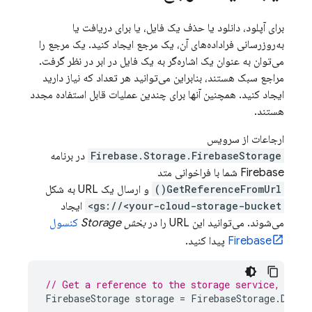
برای آپلود، دانلود یا حذف یک فایل، یا برای دریافت یا
به‌روزرسانی فراداده‌های آن، یک مرجع ایجاد کنید. یک مرجع را
می‌توان به عنوان یک اشاره‌گر به یک فایل در ابر در نظر گرفت.
مراجع سبک هستند، بنابراین می‌توانید هر تعداد که نیاز دارید
ایجاد کنید. همچنین آنها برای چندین عملیات قابل استفاده مجدد
هستند.
ارجاعات از سرویس
Firebase.Storage.FirebaseStorage
در برنامه
Firebase شما با فراخوانی متد
GetReferenceFromUrl()
و ارسال یک URL به شکل
gs://<your-cloud-storage-bucket>
ایجاد
می‌شوند. می‌توانید این URL را در
بخش Storage
کنسول
Firebase
پیدا کنید.
// Get a reference to the storage service, usin
FirebaseStorage
storage
=
FirebaseStorage
.
Defau