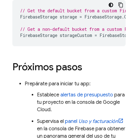
// Get the default bucket from a custom Firebas
FirebaseStorage
storage
=
FirebaseStorage
.
GetIn
// Get a non-default bucket from a custom Fireb
FirebaseStorage
storageCustom
=
FirebaseStorage
Próximos pasos
Prepárate para iniciar tu app:
Establece
alertas de presupuesto
para
tu proyecto en la consola de
Google
Cloud
.
Supervisa el
panel
Uso y facturación
en la consola de
Firebase
para obtener
un panorama general del uso de tu