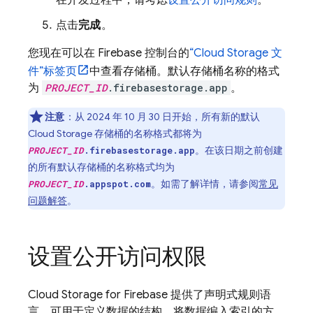
在开发过程中，请考虑
设置公开访问规则
。
点击
完成
。
您现在可以在
Firebase
控制台的
“
Cloud Storage
文
件”标签页
中查看存储桶。
默认存储桶名称的格式
为
PROJECT_ID
.firebasestorage.app
。
注意
：从
2024 年 10 月 30 日
开始，所有新的默认
Cloud Storage
存储桶的名称格式都将为
。在该日期
之前创建
PROJECT_ID
.firebasestorage.app
的所有默认存储桶的名称格式均为
。如需了解详情，请参阅
常见
PROJECT_ID
.appspot.com
问题解答
。
设置公开访问权限
Cloud Storage for Firebase
提供了声明式规则语
言，可用于定义数据的结构、将数据编入索引的方