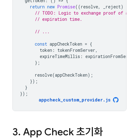
getToken
:
()
=
>
{
return
new
Promise
((
resolve
,
_reject
)
=
>
{
// TODO: Logic to exchange proof of authe
// expiration time.
// ...
const
appCheckToken
=
{
token
:
tokenFromServer
,
expireTimeMillis
:
expirationFromServer
};
resolve
(
appCheckToken
);
});
}
});
appcheck_custom_provider
.
js
3
.
App Check
초기화