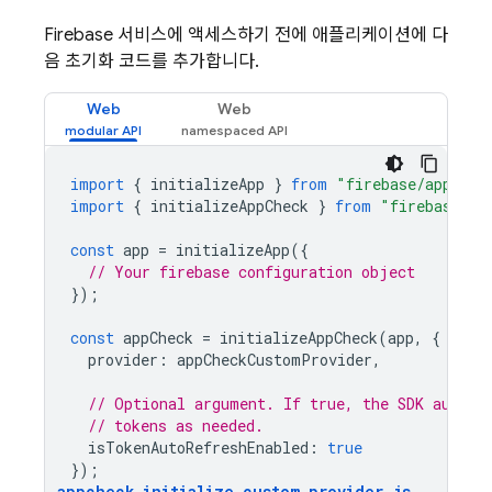
Firebase 서비스에 액세스하기 전에 애플리케이션에 다
음 초기화 코드를 추가합니다.
Web
Web
import
{
initializeApp
}
from
"firebase/app"
;
import
{
initializeAppCheck
}
from
"firebase/ap
const
app
=
initializeApp
({
// Your firebase configuration object
});
const
appCheck
=
initializeAppCheck
(
app
,
{
provider
:
appCheckCustomProvider
,
// Optional argument. If true, the SDK automa
// tokens as needed.
isTokenAutoRefreshEnabled
:
true
});
appcheck_initialize_custom_provider
.
js