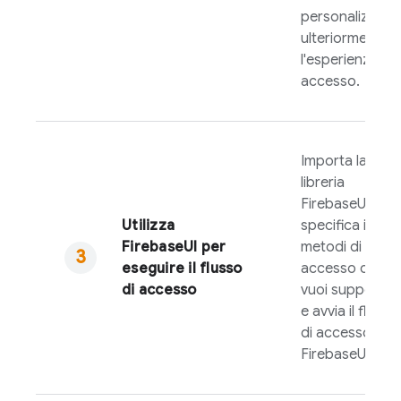
personalizzare
ulteriormente
l'esperienza di
accesso.
Importa la
libreria
FirebaseUI
,
Utilizza
specifica i
FirebaseUI
per
metodi di
eseguire il flusso
accesso che
di accesso
vuoi supportar
e avvia il flusso
di accesso di
FirebaseUI
.