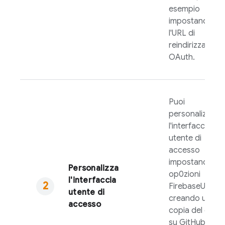
esempio
impostando
l'URL di
reindirizzamen
OAuth.
Puoi
personalizzare
l'interfaccia
utente di
accesso
impostando le
Personalizza
op0zioni
l'interfaccia
FirebaseUI
o
utente di
creando una
accesso
copia del codi
su GitHub per