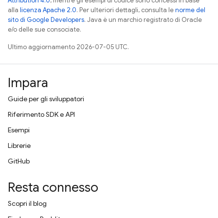
Attribution 4.0
, mentre gli esempi di codice sono concessi in base
alla
licenza Apache 2.0
. Per ulteriori dettagli, consulta le
norme del
sito di Google Developers
. Java è un marchio registrato di Oracle
e/o delle sue consociate.
Ultimo aggiornamento 2026-07-05 UTC.
Impara
Guide per gli sviluppatori
Riferimento SDK e API
Esempi
Librerie
GitHub
Resta connesso
Scopri il blog