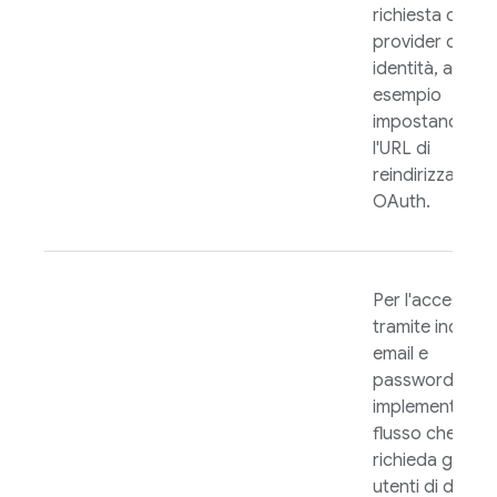
richiesta dal
provider di
identità, ad
esempio
impostando
l'URL di
reindirizzamen
OAuth.
Per l'accesso
tramite indirizz
email e
password,
implementa un
flusso che
richieda gli
utenti di digita