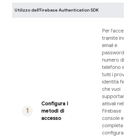
Utilizzo dell'
Firebase Authentication
SDK
Per l'accesso
tramite indirizz
email e
password o
numero di
telefono e per
tutti i provider 
identità federat
che vuoi
supportare,
Configura i
attivali nella
metodi di
Firebase
accesso
console e
completa la
configurazione