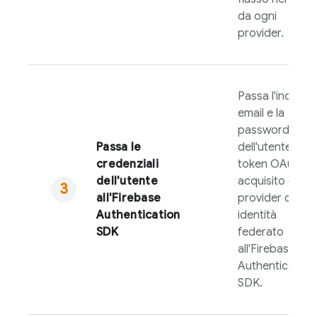
da ogni
provider.
Passa l'indirizz
email e la
password
Passa le
dell'utente o il
credenziali
token OAuth
dell'utente
acquisito dal
all'
Firebase
provider di
Authentication
identità
SDK
federato
all'
Firebase
Authentication
SDK.