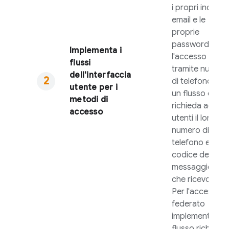
i propri indirizzi
email e le
proprie
password. Per
Implementa i
l'accesso
flussi
tramite numero
dell'interfaccia
di telefono cre
utente per i
un flusso che
metodi di
richieda agli
accesso
utenti il loro
numero di
telefono e poi il
codice del
messaggio SM
che ricevono.
Per l'accesso
federato
implementa il
flusso richiesto