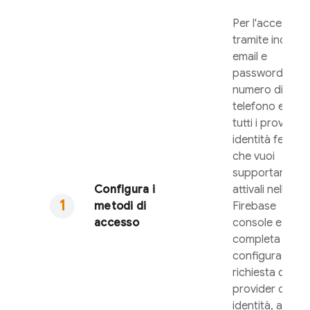
Per l'accesso
tramite indirizz
email e
password o
numero di
telefono e per
tutti i provider 
identità federat
che vuoi
supportare,
Configura i
attivali nella
metodi di
Firebase
accesso
console e
completa la
configurazione
richiesta dal
provider di
identità, ad