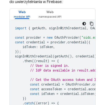
do uwierzytelniania w Firebase:
Web
Web
import
{
getAuth
,
signInWithCredential
,
OAuthPr
const
provider
=
new
OAuthProvider
(
"oidc.exampl
const
credential
=
provider
.
credential
({
idToken
:
idToken
,
});
signInWithCredential
(
getAuth
(),
credential
)
.
then
((
result
)
=
>
{
// User is signed in.
// IdP data available in result.additio
// Get the OAuth access token and ID To
const
credential
=
OAuthProvider
.
creden
const
accessToken
=
credential
.
accessTo
const
idToken
=
credential
.
idToken
;
})
.
catch
((
error
)
=
>
{