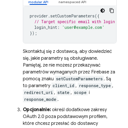
provider
.
setCustomParameters
({
// Target specific email with login hint
login_hint
:
'user@example.com'
});
Skontaktuj się z dostawcą, aby dowiedzieć
się, jakie parametry są obsługiwane.
Pamiętaj, że nie możesz przekazywać
parametrów wymaganych przez Firebase za
pomocą znaku
setCustomParameters
. Są
to parametry
client_id
,
response_type
,
redirect_uri
,
state
,
scope
i
response_mode
.
Opcjonalnie:
określ dodatkowe zakresy
OAuth 2.0 poza podstawowym profilem,
które chcesz przesłać do dostawcy