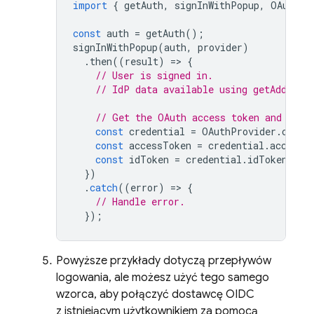
import
{
getAuth
,
signInWithPopup
,
OAuthPr
const
auth
=
getAuth
();
signInWithPopup
(
auth
,
provider
)
.
then
((
result
)
=
>
{
// User is signed in.
// IdP data available using getAdditio
// Get the OAuth access token and ID T
const
credential
=
OAuthProvider
.
crede
const
accessToken
=
credential
.
accessT
const
idToken
=
credential
.
idToken
;
})
.
catch
((
error
)
=
>
{
// Handle error.
});
Powyższe przykłady dotyczą przepływów
logowania, ale możesz użyć tego samego
wzorca, aby połączyć dostawcę OIDC
z istniejącym użytkownikiem za pomocą