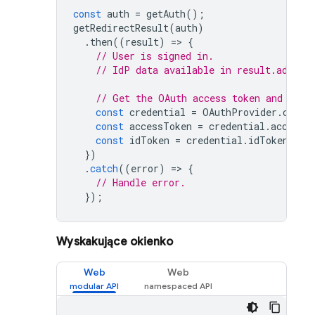
const
auth
=
getAuth
();
getRedirectResult
(
auth
)
.
then
((
result
)
=
>
{
// User is signed in.
// IdP data available in result.additi
// Get the OAuth access token and ID T
const
credential
=
OAuthProvider
.
crede
const
accessToken
=
credential
.
accessT
const
idToken
=
credential
.
idToken
;
})
.
catch
((
error
)
=
>
{
// Handle error.
});
Wyskakujące okienko
Web
Web