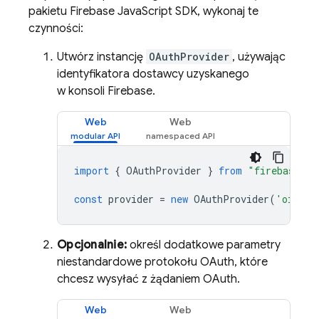
pakietu Firebase JavaScript SDK, wykonaj te
czynności:
Utwórz instancję
OAuthProvider
, używając
identyfikatora dostawcy uzyskanego
w konsoli Firebase.
Web
Web
import
{
OAuthProvider
}
from
"firebase/au
const
provider
=
new
OAuthProvider
(
'oidc.e
Opcjonalnie:
określ dodatkowe parametry
niestandardowe protokołu OAuth, które
chcesz wysyłać z żądaniem OAuth.
Web
Web