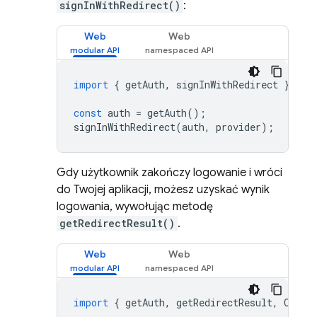
signInWithRedirect()
:
Web
Web
import
{
getAuth
,
signInWithRedirect
}
fro
const
auth
=
getAuth
();
signInWithRedirect
(
auth
,
provider
);
Gdy użytkownik zakończy logowanie i wróci
do Twojej aplikacji, możesz uzyskać wynik
logowania, wywołując metodę
getRedirectResult()
.
Web
Web
import
{
getAuth
,
getRedirectResult
,
OAuth