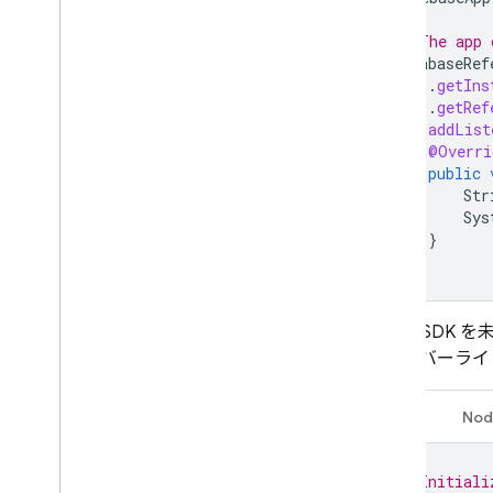
// The app 
DatabaseRef
.
getIns
.
getRef
ref
.
addList
@Overri
public
Str
Sys
}
});
Admin SD
のオーバーライ
Java
Nod
// Initiali