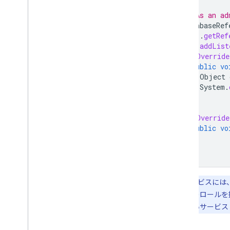
// As an ad
DatabaseRef
.
getRef
ref
.
addList
@Override
public
vo
Object
System
.
}
@Override
public
vo
}
});
サービスには
み取りのロールを
持たないサービス