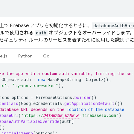
で Firebase アプリを初期化するときに、
databaseAuthVar
ールで使用される
auth
オブジェクトをオーバーライドします
セキュリティ ルールのサービスを表すために使用した識別子
e.js
Python
Go
ze the app with a custom auth variable, limiting the ser
Object
>
auth
=
new
HashMap<String
,
Object
>
();
id"
,
"my-service-worker"
);
ions
options
=
FirebaseOptions
.
builder
()
dentials
(
GoogleCredentials
.
getApplicationDefault
())
database URL depends on the 
location of the database
abaseUrl
(
"https://
DATABASE_NAME
.firebaseio.com"
)
abaseAuthVariableOverride
(
auth
)
);
.
initializeApp
(
options
);