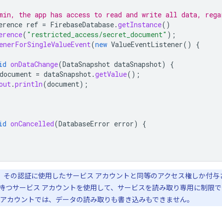
min, the app has access to read and write all data, rega
erence
ref
=
FirebaseDatabase
.
getInstance
()
erence
(
"restricted_access/secret_document"
);
enerForSingleValueEvent
(
new
ValueEventListener
()
{
id
onDataChange
(
DataSnapshot
dataSnapshot
)
{
document
=
dataSnapshot
.
getValue
();
out
.
println
(
document
);
id
onCancelled
(
DatabaseError
error
)
{
、その認証に使用したサービス アカウントと同等のアクセス権しか付与
持つサービス アカウントを使用して、サービスを読み取り専用に制限
 アカウントでは、データの読み取りも書き込みもできません。