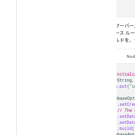
  }

}
次に、サーバー上
ータベース ル
フィールドを、
Java
Nod
// Initiali
Map<String
,
auth
.
put
(
"u
FirebaseOpt
.
setCre
// The 
.
setDat
.
setDat
.
build
(
FirebaseApp