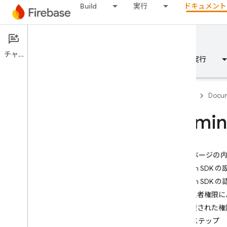
Build
実行
ドキュメント
Documentation
Realtime Database
チャット
概要
基本
AI
Build
実行
Firebase
Docum
Admin
概要
このページの
Emulator Suite
Admin SDK の
Admin SDK の
Authentication
管理者権限に
制限された権
電話番号の確認
次のステップ