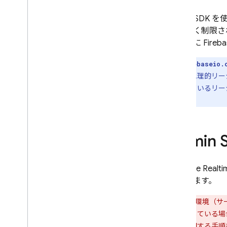
App Check
Admin SDK
り細かく制限さ
SQL Connect
るように Fire
Cloud Firestore
firebaseio.
異なる地理的リー
Realtime Database
トされているリージ
はじめに
さい。
データベースの選択
i
OS+
Admin
Android
Web
Flutter
Firebase 
Admin
があります。
開始する
特権環境（サー
データを構造化する
を検討している場合
データを保存する
設定に関する手順