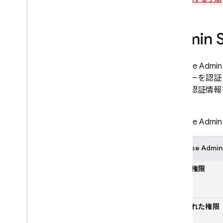
データを取得する
REST
C++
Admin
Unity
セキュリティとルール
Firebase A
使用状況とパフォーマンス
サーバーを認証
場所
ントの認証情報を
自動バックアップ
ます。
コンソールでデータを表示、編集
する
Firebase 
Cloud Functions で拡張する
動画シリーズ: SQL デベロッパー
Firebase Ad
のための Firebase
管理者権限
Storage
セキュリティ ルール
制限された権限