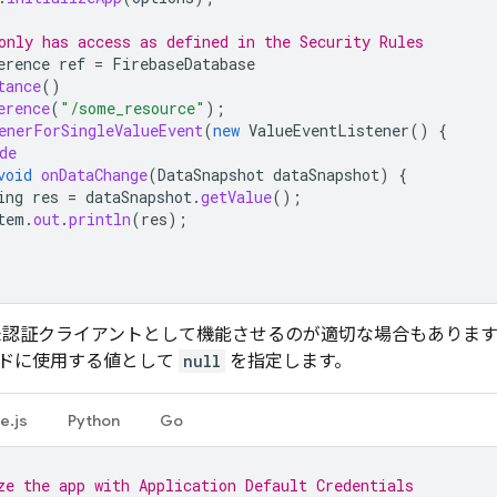
only has access as defined in the Security Rules
erence
ref
=
FirebaseDatabase
tance
()
erence
(
"/some_resource"
);
enerForSingleValueEvent
(
new
ValueEventListener
()
{
de
void
onDataChange
(
DataSnapshot
dataSnapshot
)
{
ing
res
=
dataSnapshot
.
getValue
();
tem
.
out
.
println
(
res
);
K を未認証クライアントとして機能させるのが適切な場合もあります
ドに使用する値として
null
を指定します。
e.js
Python
Go
ze the app with Application Default Credentials