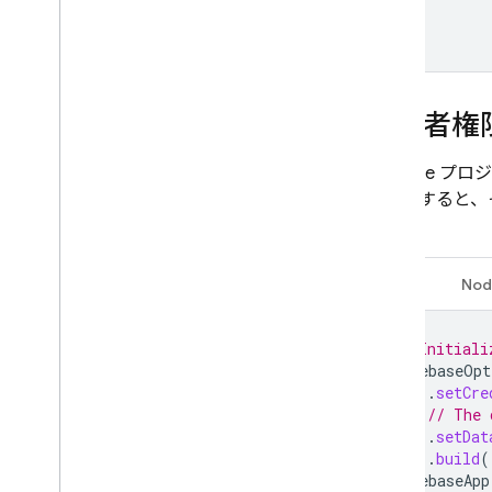
App Hosting
Hosting
Cloud Functions
管理者権
Extensions
Firebase 
初期化すると、
Firebase ML
す。
関連プロダクト
Java
Nod
Cloud Messaging
Remote Config
// Initiali
FirebaseOpt
.
setCre
// The 
.
setDat
.
build
(
FirebaseApp