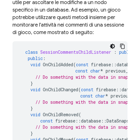
utile per ascoltare le modifiche a un nodo
specifico in un database. Ad esempio, un gioco
potrebbe utilizzare questi metodi insieme per
monitorare l'attività nei commenti di una sessione
di gioco, come mostrato di seguito:
class
SessionCommentsChildListener
:
public
f
public
:
void
OnChildAdded
(
const
firebase
::
database
:
const
char
*
previous_sibl
// Do something with the data in snapshot
}
void
OnChildChanged
(
const
firebase
::
databas
const
char
*
previous_si
// Do something with the data in snapshot
}
void
OnChildRemoved
(
const
firebase
::
database
::
DataSnapshot
&
// Do something with the data in snapshot
}
void
OnChildMoved
(
const
firebase
::
database
: