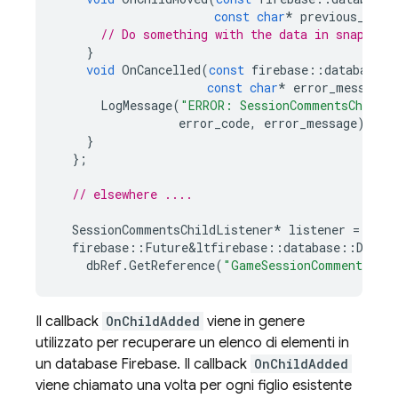
const
char
*
previous_sibl
// Do something with the data in snapshot
}
void
OnCancelled
(
const
firebase
::
database
::
const
char
*
error_message
)
LogMessage
(
"ERROR: SessionCommentsChildL
error_code
,
error_message
);
}
};
// elsewhere ....
SessionCommentsChildListener
*
listener
=
new
firebase
::
Future
&
ltfirebase
::
database
::
DataS
dbRef
.
GetReference
(
"GameSessionComments"
).
Il callback
OnChildAdded
viene in genere
utilizzato per recuperare un elenco di elementi in
un database Firebase. Il callback
OnChildAdded
viene chiamato una volta per ogni figlio esistente