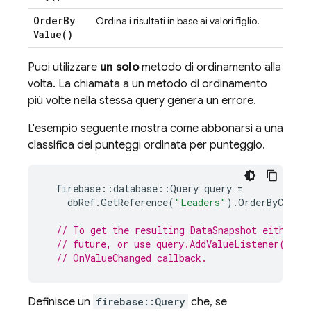
Order
By
Ordina i risultati in base ai valori figlio.
Value(
)
Puoi utilizzare
un solo
metodo di ordinamento alla
volta. La chiamata a un metodo di ordinamento
più volte nella stessa query genera un errore.
L'esempio seguente mostra come abbonarsi a una
classifica dei punteggi ordinata per punteggio.
firebase
::
database
::
Query
query
=
dbRef
.
GetReference
(
"Leaders"
).
OrderByChild
// To get the resulting DataSnapshot either u
// future, or use query.AddValueListener() an
// OnValueChanged callback.
Definisce un
firebase::Query
che, se