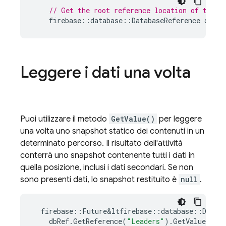
// Get the root reference location of the d
firebase
::
database
::
DatabaseReference
dbref
Leggere i dati una volta
Puoi utilizzare il metodo
GetValue()
per leggere
una volta uno snapshot statico dei contenuti in un
determinato percorso. Il risultato dell'attività
conterrà uno snapshot contenente tutti i dati in
quella posizione, inclusi i dati secondari. Se non
sono presenti dati, lo snapshot restituito è
null
.
firebase
::
Future
&
ltfirebase
::
database
::
DataS
dbRef
.
GetReference
(
"Leaders"
).
GetValue
();