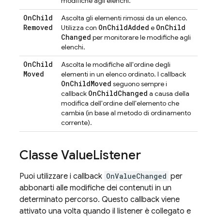
modifiche agli elenchi.
On
Child
Ascolta gli elementi rimossi da un elenco.
Removed
On
Child
Added
On
Child
Utilizza con
e
Changed
per monitorare le modifiche agli
elenchi.
On
Child
Ascolta le modifiche all'ordine degli
Moved
elementi in un elenco ordinato. I callback
On
Child
Moved
seguono sempre i
On
Child
Changed
callback
a causa della
modifica dell'ordine dell'elemento che
cambia (in base al metodo di ordinamento
corrente).
Classe Value
Listener
Puoi utilizzare i callback
OnValueChanged
per
abbonarti alle modifiche dei contenuti in un
determinato percorso. Questo callback viene
attivato una volta quando il listener è collegato e