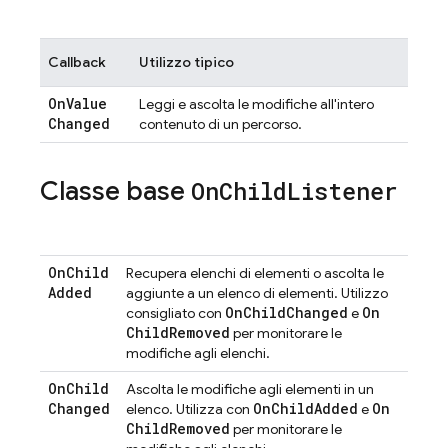
Callback
Utilizzo tipico
On
Value
Leggi e ascolta le modifiche all'intero
Changed
contenuto di un percorso.
Classe base
On
Child
Listener
On
Child
Recupera elenchi di elementi o ascolta le
Added
aggiunte a un elenco di elementi. Utilizzo
On
Child
Changed
On
consigliato con
e
Child
Removed
per monitorare le
modifiche agli elenchi.
On
Child
Ascolta le modifiche agli elementi in un
Changed
On
Child
Added
On
elenco. Utilizza con
e
Child
Removed
per monitorare le