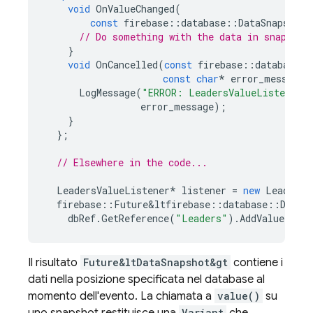
void
OnValueChanged
(
const
firebase
::
database
::
DataSnapshot
&
// Do something with the data in snapshot
}
void
OnCancelled
(
const
firebase
::
database
::
const
char
*
error_message
)
LogMessage
(
"ERROR: LeadersValueListener 
error_message
);
}
};
// Elsewhere in the code...
LeadersValueListener
*
listener
=
new
LeadersV
firebase
::
Future
&
ltfirebase
::
database
::
DataS
dbRef
.
GetReference
(
"Leaders"
).
AddValueListe
Il risultato
Future&ltDataSnapshot&gt
contiene i
dati nella posizione specificata nel database al
momento dell'evento. La chiamata a
value()
su
Variant