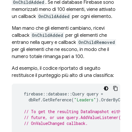
OnChildAdded
. Se nel database Firebase sono
memorizzati meno di 100 elementi, viene attivato
un callback
OnChildAdded
per ogni elemento.
Man mano che gli elementi cambiano, ricevi
callback
OnChildAdded
per gli elementi che
entrano nella query e callback
OnChildRemoved
per gli elementi che ne escono, in modo che il
numero totale rimanga pari a 100.
Ad esempio, il codice riportato di seguito
restituisce il punteggio più alto di una classifica:
firebase
::
database
::
Query
query
=
dbRef
.
GetReference
(
"Leaders"
).
OrderByChild
// To get the resulting DataSnapshot either u
// future, or use query.AddValueListener() an
// OnValueChanged callback.