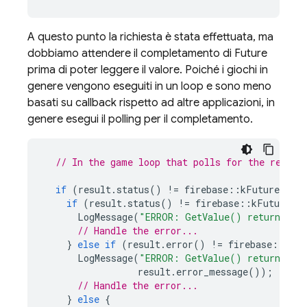
A questo punto la richiesta è stata effettuata, ma
dobbiamo attendere il completamento di Future
prima di poter leggere il valore. Poiché i giochi in
genere vengono eseguiti in un loop e sono meno
basati su callback rispetto ad altre applicazioni, in
genere esegui il polling per il completamento.
// In the game loop that polls for the result
if
(
result
.
status
()
!=
firebase
::
kFutureStat
if
(
result
.
status
()
!=
firebase
::
kFutureSta
LogMessage
(
"ERROR: GetValue() returned an
// Handle the error...
}
else
if
(
result
.
error
()
!=
firebase
::
data
LogMessage
(
"ERROR: GetValue() returned e
result
.
error_message
());
// Handle the error...
}
else
{