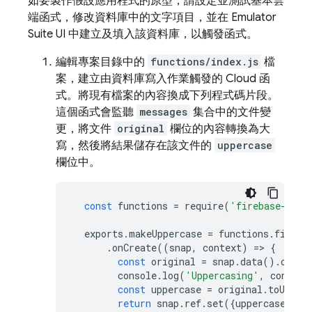
如要製作假設應用程式的原型，請設定並測試基本雲
端函式，修改資料庫中的文字項目，並在
Emulator
Suite UI
中建立及填入該資料庫，以觸發函式。
編輯專案目錄中的
functions/index.js
檔
案，建立由資料庫寫入作業觸發的 Cloud 函
式。將現有檔案的內容換成下列程式碼片段。
這個函式會監聽
messages
集合中的文件變
更，將文件
original
欄位的內容轉換為大
寫，然後將結果儲存在該文件的
uppercase
欄位中。
const
functions
=
require
(
'firebase-func
exports
.
makeUppercase
=
functions
.
firest
.
onCreate
((
snap
,
context
)
=>
{
const
original
=
snap
.
data
()
.
origi
console
.
log
(
'Uppercasing'
,
context
const
uppercase
=
original
.
toUpper
return
snap
.
ref
.
set
({
uppercase
},
{