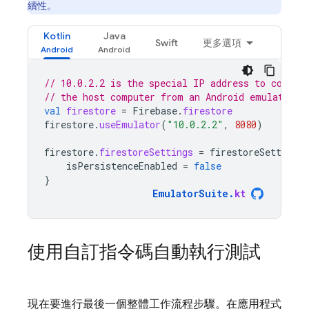
續性。
Kotlin
Java
Swift
更多選項
// 10.0.2.2 is the special IP address to connec
// the host computer from an Android emulator.
val
firestore
=
Firebase
.
firestore
firestore
.
useEmulator
(
"10.0.2.2"
,
8080
)
firestore
.
firestoreSettings
=
firestoreSettings
isPersistenceEnabled
=
false
}
EmulatorSuite
.
kt
使用自訂指令碼自動執行測試
現在要進行最後一個整體工作流程步驟。在應用程式