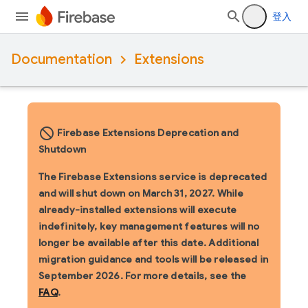
登入
Documentation
Extensions
block_flipped
Firebase Extensions Deprecation and
Shutdown
The Firebase Extensions service is deprecated
and will shut down on March 31, 2027. While
already-installed extensions will execute
indefinitely, key management features will no
longer be available after this date. Additional
migration guidance and tools will be released in
September 2026. For more details, see the
FAQ
.