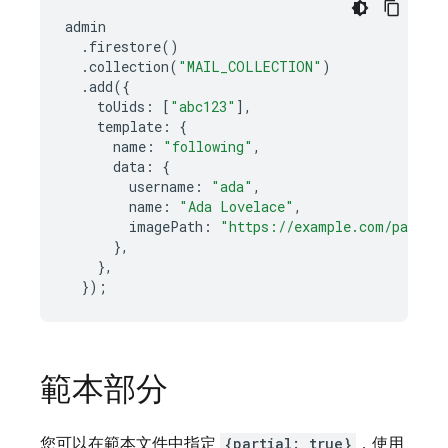
admin
.
firestore
()
.
collection
(
"MAIL_COLLECTION"
)
.
add
({
toUids
:
[
"abc123"
],
template
:
{
name
:
"following"
,
data
:
{
username
:
"ada"
,
name
:
"Ada Lovelace"
,
imagePath
:
"https://example.com/path/t
},
},
});
範本部分
您可以在範本文件中指定
{partial: true}
，使用