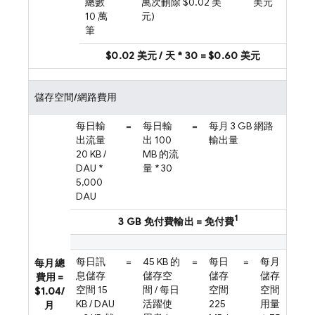
總數
萬次刪除 $0.02 美
美元
10 萬
元)
筆
$0.02 美元 / 天 * 30 = $0.60 美元
儲存空間/網路費用
每日輸
=
每日輸
=
每月 3 GB 網路
出流量
出 100
輸出量
20 KB /
MB 的流
DAU *
量 * 30
5,000
DAU
1
3 GB 免付費輸出 = 免付費
每日訊
=
45 KB 的
=
每日
=
每月
每月總
息儲存
儲存空
儲存
儲存
費用 =
空間 15
間 / 每日
空間
空間
$1.04/
KB / DAU
活躍使
225
用量
月