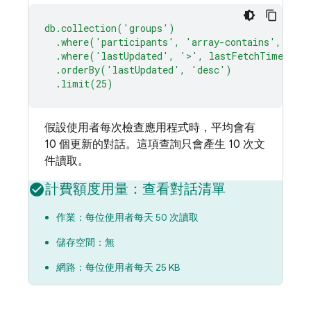
db.collection('groups')
.where('participants',
'array-contains'
,
'use
.where('lastUpdated',
'>'
,
lastFetchTimestam
.orderBy('lastUpdated',
'desc'
)
.limit(25)
假設使用者每次檢查應用程式時，平均會有
10 個更新的對話。這項查詢只會產生 10 次文
件讀取。
計費額度用量：查看對話清單
作業：每位使用者每天 50 次讀取
儲存空間：無
網路：每位使用者每天 25 KB