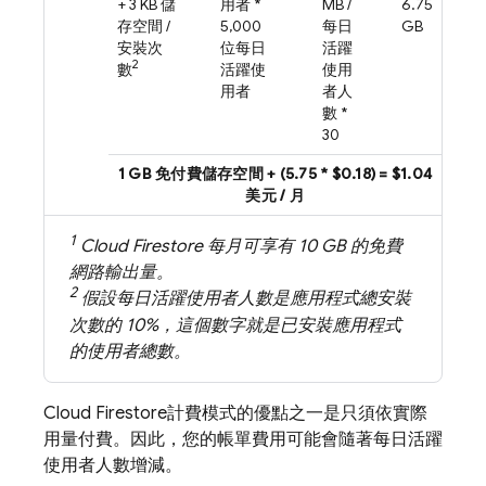
+ 3 KB 儲
用者 *
MB /
6.75
存空間 /
5,000
每日
GB
安裝次
位每日
活躍
2
數
活躍使
使用
用者
者人
數 *
30
1 GB 免付費儲存空間 + (5.75 * $0.18) = $1.04
美元 / 月
1
Cloud Firestore
每月可享有 10 GB 的免費
網路輸出量。
2
假設每日活躍使用者人數是應用程式總安裝
次數的 10%，這個數字就是已安裝應用程式
的使用者總數。
Cloud Firestore
計費模式的優點之一是只須依實際
用量付費。因此，您的帳單費用可能會隨著每日活躍
使用者人數增減。