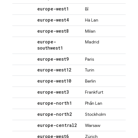
europe-west1
Bỉ
europe-west4
Hà Lan
europe-west8
Milan
europe-
Madrid
southwest1
europe-west9
Paris
europe-west12
Turin
europe-west10
Berlin
europe-west3
Frankfurt
europe-north1
Phần Lan
europe-north2
Stockholm
europe-central2
Warsaw
europe-west6
Zürich