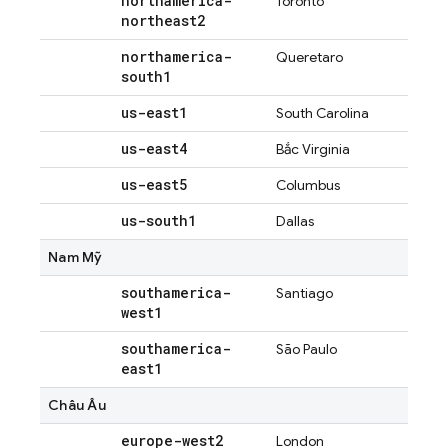
northamerica-
Toronto
northeast2
northamerica-
Queretaro
south1
us-east1
South Carolina
us-east4
Bắc Virginia
us-east5
Columbus
us-south1
Dallas
Nam Mỹ
southamerica-
Santiago
west1
southamerica-
São Paulo
east1
Châu Âu
europe-west2
London