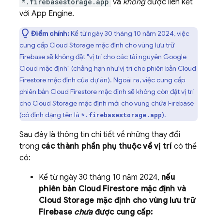
*.firebasestorage.app
và
không
được liên kết
với
App Engine
.
Điểm chính:
Kể từ ngày
30 tháng 10 năm 2024
, việc
cung cấp
Cloud Storage
mặc định cho vùng lưu trữ
Firebase sẽ không đặt "vị trí cho các tài nguyên
Google
Cloud
mặc định" (chẳng hạn như vị trí cho phiên bản
Cloud
Firestore
mặc định của dự án). Ngoài ra, việc cung cấp
phiên bản
Cloud Firestore
mặc định sẽ không còn đặt vị trí
cho
Cloud Storage
mặc định mới cho vùng chứa Firebase
(có định dạng tên là
).
*.firebasestorage.app
Sau đây là thông tin chi tiết về những thay đổi
trong
các thành phần phụ thuộc về vị trí
có thể
có:
Kể từ
ngày 30 tháng 10 năm 2024
,
nếu
phiên bản
Cloud Firestore
mặc định và
Cloud Storage
mặc định cho vùng lưu trữ
Firebase
chưa
được cung cấp: