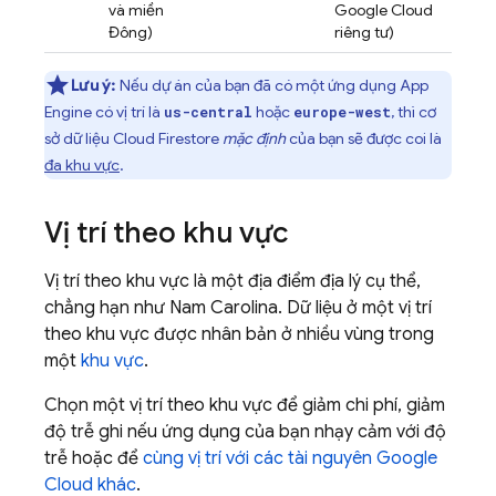
và miền
Google Cloud
Đông)
riêng tư)
Lưu ý:
Nếu dự án của bạn đã có một ứng dụng
App
Engine
có vị trí là
hoặc
, thì cơ
us-central
europe-west
sở dữ liệu
Cloud Firestore
mặc định
của bạn sẽ được coi là
đa khu vực
.
Vị trí theo khu vực
Vị trí theo khu vực là một địa điểm địa lý cụ thể,
chẳng hạn như Nam Carolina. Dữ liệu ở một vị trí
theo khu vực được nhân bản ở nhiều vùng trong
một
khu vực
.
Chọn một vị trí theo khu vực để giảm chi phí, giảm
độ trễ ghi nếu ứng dụng của bạn nhạy cảm với độ
trễ hoặc để
cùng vị trí với các tài nguyên
Google
Cloud
khác
.