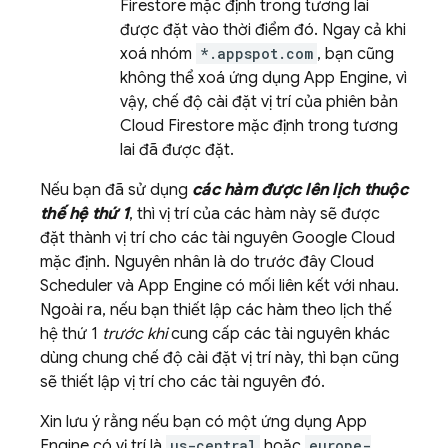
Firestore
mặc định trong tương lai
được đặt vào thời điểm đó. Ngay cả khi
xoá nhóm
*.appspot.com
, bạn cũng
không thể xoá ứng dụng
App Engine
, vì
vậy, chế độ cài đặt vị trí của phiên bản
Cloud Firestore
mặc định trong tương
lai đã được đặt.
Nếu bạn đã sử dụng
các hàm được lên lịch thuộc
thế hệ thứ 1
, thì vị trí của các hàm này sẽ được
đặt thành vị trí cho các tài nguyên
Google Cloud
mặc định. Nguyên nhân là do trước đây
Cloud
Scheduler
và
App Engine
có mối liên kết với nhau.
Ngoài ra, nếu bạn thiết lập các hàm theo lịch thế
hệ thứ 1
trước khi
cung cấp các tài nguyên khác
dùng chung chế độ cài đặt vị trí này, thì bạn cũng
sẽ thiết lập vị trí cho các tài nguyên đó.
Xin lưu ý rằng nếu bạn có một ứng dụng
App
Engine
có vị trí là
us-central
hoặc
europe-