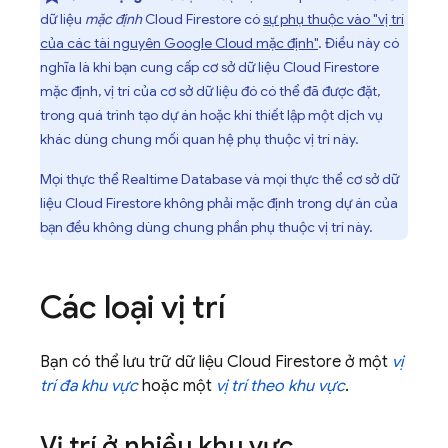
dữ liệu
mặc định
Cloud Firestore
có
sự phụ thuộc vào "vị trí
của các tài nguyên
Google Cloud
mặc định"
. Điều này có
nghĩa là khi bạn cung cấp cơ sở dữ liệu
Cloud Firestore
mặc định, vị trí của cơ sở dữ liệu đó có thể đã được đặt,
trong quá trình tạo dự án hoặc khi thiết lập một dịch vụ
khác dùng chung mối quan hệ phụ thuộc vị trí này.
Mọi thực thể
Realtime Database
và mọi thực thể cơ sở dữ
liệu
Cloud Firestore
không phải mặc định trong dự án của
bạn đều không dùng chung phần phụ thuộc vị trí này.
Các loại vị trí
Bạn có thể lưu trữ dữ liệu
Cloud Firestore
ở một
vị
trí đa khu vực
hoặc một
vị trí theo khu vực
.
Vị trí ở nhiều khu vực