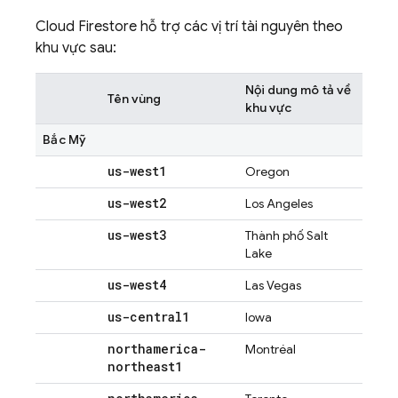
Cloud Firestore
hỗ trợ các vị trí tài nguyên theo
khu vực sau:
Nội dung mô tả về
Tên vùng
khu vực
Bắc Mỹ
us-west1
Oregon
us-west2
Los Angeles
us-west3
Thành phố Salt
Lake
us-west4
Las Vegas
us-central1
Iowa
northamerica-
Montréal
northeast1