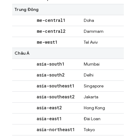
Trung Đông
me-central1
Doha
me-central2
Dammam
me-west1
Tel Aviv
Châu Á
asia-south1
Mumbai
asia-south2
Delhi
asia-southeast1
Singapore
asia-southeast2
Jakarta
asia-east2
Hong Kong
asia-east1
Đài Loan
asia-northeast1
Tokyo