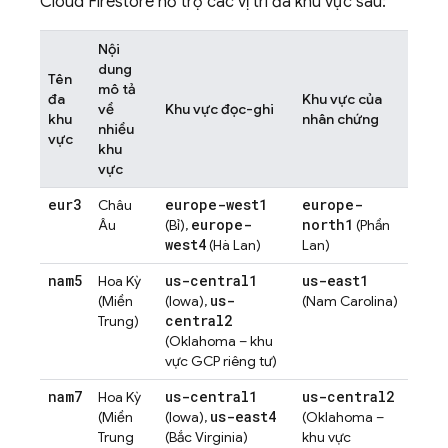
Cloud Firestore
hỗ trợ các vị trí đa khu vực sau:
Nội
dung
Tên
mô tả
đa
Khu vực của
về
Khu vực đọc-ghi
khu
nhân chứng
nhiều
vực
khu
vực
eur3
europe-west1
europe-
Châu
europe-
north1
Âu
(Bỉ),
(Phần
west4
(Hà Lan)
Lan)
nam5
us-central1
us-east1
Hoa Kỳ
us-
(Miền
(Iowa),
(Nam Carolina)
central2
Trung)
(Oklahoma – khu
vực GCP riêng tư)
nam7
us-central1
us-central2
Hoa Kỳ
us-east4
(Miền
(Iowa),
(Oklahoma –
Trung
(Bắc Virginia)
khu vực