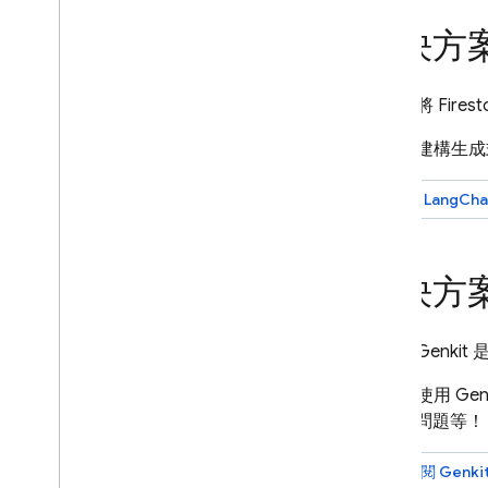
解決方案
摘要：
將 Fir
用途：
建構生成式
參閱 LangCha
解決方案
摘要：
Genk
用途：
使用 Gen
料回答問題等！
請參閱 Genk