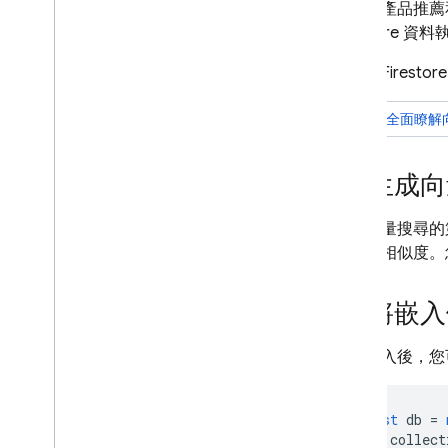
如要為產品推薦
整合 Big
Query
Firestor
提高媒體價值
Cloud Firestore
採用引導式自訂導入做法的解
決方案
如要全面瞭解
開發生成式 AI 功能
Firestore Lite 網頁版 SDK
生成向
looks_one
寫入時間匯總
分散式計數器
使用向量搜尋的
打響知名度
或語法相似度。您可
保護使用者和群組的資料存取活
動
將嵌入儲
使用客戶自行管理的加密金鑰
looks_two
(CMEK) 保護資料
使用可呼叫的 Cloud 函式刪除
生成嵌入後，您可以
資料
排定資料匯出作業
const
db
=
資料分割的時間戳記
let
collect
地理位置查詢