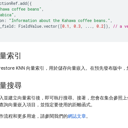
ctionRef
.
add
({
ahawa coffee beans"
,
abica"
,
on
:
"Information about the Kahawa coffee beans."
,
_field
:
FieldValue
.
vector
([
0.1
,
0.3
,
...,
0.2
]),
// a v
量索引
irestore KNN 向量索引，用於儲存向量嵌入。在預先發布版中
量搜尋
入並建立向量索引後，即可執行搜尋。接著，您會在集合參照
查詢向量嵌入項目，並指定要使用的距離函式。
作流程和更多用途，請參閱我們的
網誌文章
。