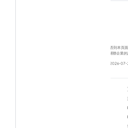
除非另有註明，否則本頁
Oracle 和/或其關聯企
上次更新時間：2026-07-
瞭解詳情
開發人員指南
SDK 與 API 參考資料
範例
程式庫