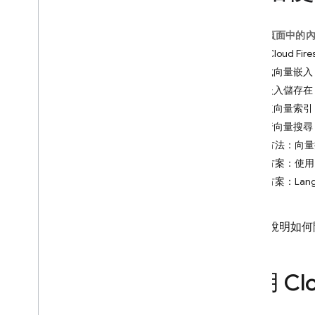
App Check
這個頁面中的
SQL Connect
使用 Cloud 
生成向量嵌入
Cloud Firestore
將嵌入儲存在 Fi
簡介
建立向量索引
Cloud Firestore 版本
執行向量搜尋
解決方法：向量
Standard 版
解決方案：使用 F
Discover
解決方案：Lang
開始使用核心作業
管理資料庫
管理資料
本頁面說明如何開始
保護與驗證資料
解決方案
總覽
使用
Cl
使用 Firebase Extensions 的
解決方案