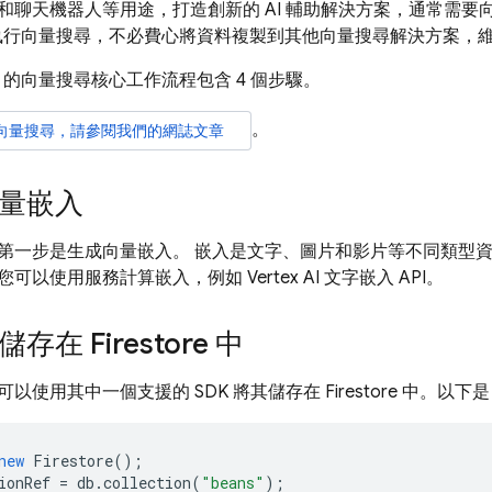
和聊天機器人等用途，打造創新的 AI 輔助解決方案，通常需要向
e 資料執行向量搜尋，不必費心將資料複製到其他向量搜尋解決方案
的向量搜尋核心工作流程包含 4 個步驟。
。
向量搜尋，請參閱我們的網誌文章
量嵌入
第一步是生成向量嵌入。 嵌入是文字、圖片和影片等不同類型
以使用服務計算嵌入，例如 Vertex AI 文字嵌入 API。
存在 Firestore 中
使用其中一個支援的 SDK 將其儲存在 Firestore 中。以下是 
new
Firestore
();
ionRef
=
db
.
collection
(
"beans"
);