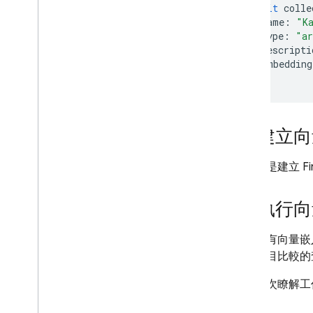
await
colle
透過 CDN 提供隨附的 Firestore
name
:
"K
內容
type
:
"ar
用量、限制和定價
descripti
embedding
監控與疑難排解
});
備份與時間點復原
技術和最佳做法
Cloud Firestore 整合
建立向
looks_3
API 與 SDK 參考資料
範例
下一步是建立 F
Enterprise 版
Enterprise 版本模式總覽
執行向
looks_4
使用 Core 和 Pipeline 作業的原生
模式
新增所有向量嵌
與 Mongo
DB 相容的 Firestore
嵌入項目比較的
如要再次瞭解工
Realtime Database