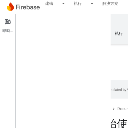
建構
執行
解決方案
Documentation
Firestore
即時通訊
總覽
基礎知識
AI
建構
執行
總覽
模擬器套件
Authentication
Firebase
Docum
驗證電話號碼
開始使