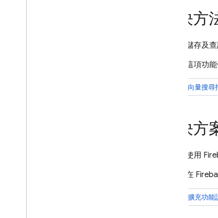
Storage
解決方
安全性規則
摘要：
儲存及查
App Hosting
用途：
這項功能
Hosting
參閱向量搜尋
Cloud Functions
解決方案
Extensions
Firebase ML
摘要：
使用 Fi
相關產品
用途：
在 Fir
Cloud Messaging
查看擴充功能
Remote Config