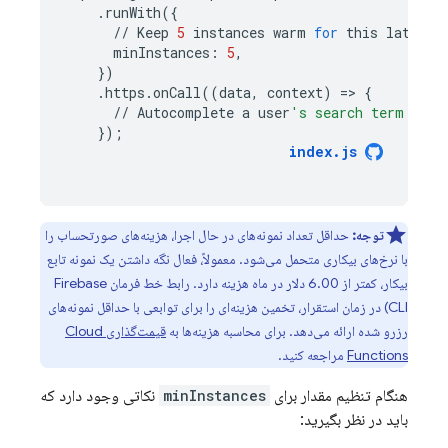
.
runWith
({
//
Keep
5
instances
warm
for
this
latency
minInstances
:
5
,
})
.
https
.
onCall
((
data
,
context
)
=
>
{
//
Autocomplete
a
user
's search term
});
index
.
js
توجه:
حداقل تعداد نمونه‌های در حال اجرا، هزینه‌های صورتحساب را
با نرخ‌های بیکاری متحمل می‌شود. معمولاً، فعال نگه داشتن یک نمونه تابع
بیکار، کمتر از 6.00 دلار در ماه هزینه دارد. رابط خط فرمان
Firebase
CLI) در زمان استقرار، تخمین هزینه‌ای را برای توابعی با حداقل نمونه‌های
رزرو شده ارائه می‌دهد. برای محاسبه هزینه‌ها به
قیمت‌گذاری
Cloud
Functions
مراجعه کنید.
هنگام تنظیم مقدار برای
minInstances
نکاتی وجود دارد که
باید در نظر بگیرید: