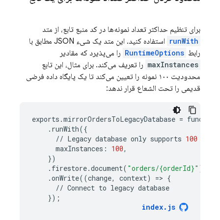
برای تنظیم حداکثر تعداد نمونه‌ها در کد منبع تابع، از متد
runWith
استفاده کنید. این متد یک شیء JSON مطابق با
رابط
RuntimeOptions
را می‌پذیرد که مقادیر
maxInstances
را تعریف می‌کند. برای مثال، این تابع
محدودیت ۱۰۰ نمونه را تعیین می‌کند تا یک پایگاه داده فرضی
قدیمی را تحت الشعاع قرار ندهد:
exports
.
mirrorOrdersToLegacyDatabase
=
function
.
runWith
({
//
Legacy
database
only
supports
100
simu
maxInstances
:
100
,
})
.
firestore
.
document
(
"orders/{orderId}"
)
.
onWrite
((
change
,
context
)
=
>
{
//
Connect
to
legacy
database
});
index
.
js