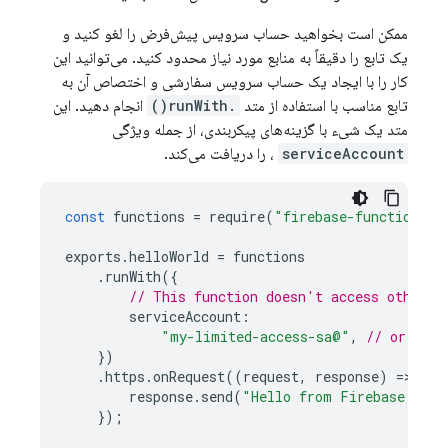
ممکن است بخواهید حساب سرویس پیش‌فرض را لغو کنید و
یک تابع را دقیقاً به منابع مورد نیاز محدود کنید. می‌توانید این
کار را با ایجاد یک حساب سرویس سفارشی و اختصاص آن به
تابع مناسب با استفاده از متد
.runWith()
انجام دهید. این
متد یک شیء با گزینه‌های پیکربندی، از جمله ویژگی
serviceAccount
، را دریافت می‌کند.
const
functions
=
require
(
"firebase-functions/v
exports
.
helloWorld
=
functions
.
runWith
({
// This function doesn't access other F
serviceAccount
:
"my-limited-access-sa@"
,
// or pref
})
.
https
.
onRequest
((
request
,
response
)
=
>
{
response
.
send
(
"Hello from Firebase!"
);
});