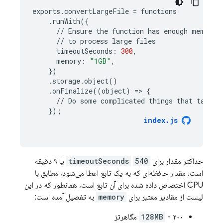
exports
.
convertLargeFile
=
functions
.
runWith
({
//
Ensure
the
function
has
enough
memory
//
to
process
large
files
timeoutSeconds
:
300
,
memory
:
"1GB"
,
})
.
storage
.
object
()
.
onFinalize
((
object
)
=
>
{
//
Do
some
complicated
things
that
take
a
});
index
.
js
حداکثر مقدار برای
540
timeoutSeconds
یا ۹ دقیقه
است. مقدار حافظه‌ای که به یک تابع اعطا می‌شود، مطابق با
CPU اختصاص داده شده برای آن تابع است، همانطور که در این
لیست از مقادیر معتبر برای
memory
به تفصیل آمده است:
- ۲۰۰ مگاهرتز
128MB