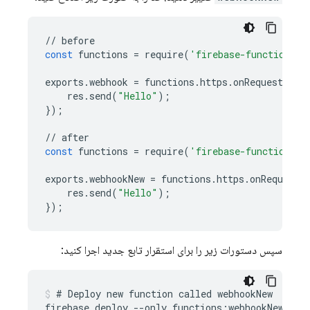
//
before
const
functions
=
require
(
'firebase-functions/v
exports
.
webhook
=
functions
.
https
.
onRequest
((
re
res
.
send
(
"Hello"
);
});
//
after
const
functions
=
require
(
'firebase-functions/v
exports
.
webhookNew
=
functions
.
https
.
onRequest
(
res
.
send
(
"Hello"
);
});
سپس دستورات زیر را برای استقرار تابع جدید اجرا کنید:
# Deploy new function called webhookNew

firebase deploy --only functions:webhookNew
