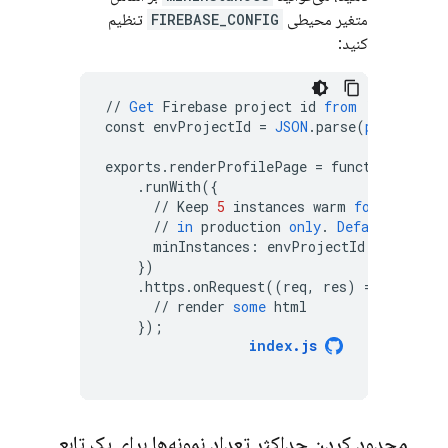
متغیر محیطی
FIREBASE_CONFIG
تنظیم
کنید:
//
Get
Firebase
project
id
from
`FIREBASE_
const
envProjectId
=
JSON
.
parse
(
process
.
en
exports
.
renderProfilePage
=
functions
.
runWith
(
{
//
Keep
5
instances
warm
for
this
la
//
in
production
only
.
Default
to
0
minInstances
:
envProjectId
===
"my-p
}
)
.
https
.
onRequest
((
req
,
res
)
=
>
{
//
render
some
html
}
);
index
.
js
محدود کردن حداکثر تعداد نمونه‌ها برای یک تابع