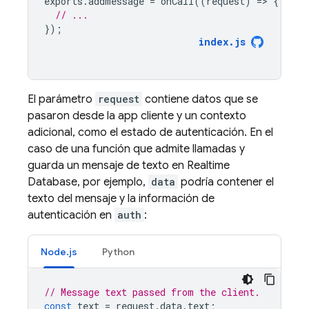
exports
.
addmessage
=
onCall
((
request
)
=
>
{
// ...
});
index
.
js
El parámetro
request
contiene datos que se
pasaron desde la app cliente y un contexto
adicional, como el estado de autenticación. En el
caso de una función que admite llamadas y
guarda un mensaje de texto en
Realtime
Database
, por ejemplo,
data
podría contener el
texto del mensaje y la información de
autenticación en
auth
:
Node.js
Python
// Message text passed from the client.
const
text
=
request
.
data
.
text
;