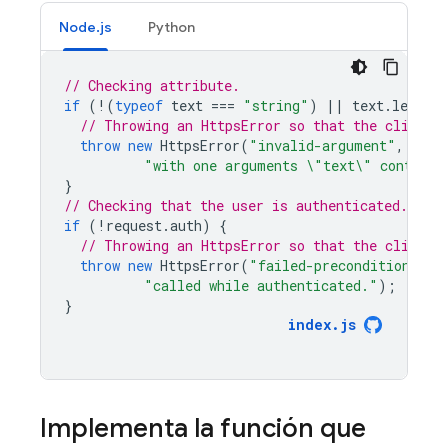
Node.js
Python
// Checking attribute.
if
(
!
(
typeof
text
===
"string"
)
||
text
.
length
// Throwing an HttpsError so that the client 
throw
new
HttpsError
(
"invalid-argument"
,
"The
"with one arguments \"text\" containi
}
// Checking that the user is authenticated.
if
(
!
request
.
auth
)
{
// Throwing an HttpsError so that the client 
throw
new
HttpsError
(
"failed-precondition"
,
"
"called while authenticated."
);
}
index
.
js
Implementa la función que