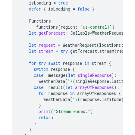
isLoading
=
true
defer
{
isLoading
=
false
}
Functions
.
functions
(
region
:
"us-central1"
)
let
getForecast
:
Callable<WeatherRequest
,
S
let
request
=
WeatherRequest
(
locations
:
loc
let
stream
=
try
getForecast
.
stream
(
request
for
try
await
response
in
stream
{
switch
response
{
case
.
message
(
let
singleResponse
):
weatherData
[
"
\(
singleResponse
.
latitude
)
case
.
result
(
let
arrayOfResponses
):
for
response
in
arrayOfResponses
{
weatherData
[
"
\(
response
.
latitude
)
,
\(
r
}
print
(
"Stream ended."
)
return
}
}