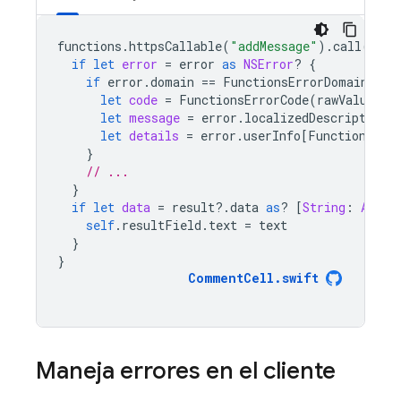
functions
.
httpsCallable
(
"addMessage"
).
call
([
"te
if
let
error
=
error
as
NSError
?
{
if
error
.
domain
==
FunctionsErrorDomain
{
let
code
=
FunctionsErrorCode
(
rawValue
:
e
let
message
=
error
.
localizedDescription
let
details
=
error
.
userInfo
[
FunctionsErr
}
// ...
}
if
let
data
=
result
?.
data
as
?
[
String
:
Any
],
self
.
resultField
.
text
=
text
}
}
CommentCell
.
swift
Maneja errores en el cliente