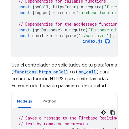
// Dependencies for callable functions.
const
{
onCall
,
HttpsError
}
=
require
(
"firebase-
const
{
logger
}
=
require
(
"firebase-functions"
);
// Dependencies for the addMessage function.
const
{
getDatabase
}
=
require
(
"firebase-admin/d
const
sanitizer
=
require
(
"./sanitizer"
);
index
.
js
Usa el controlador de solicitudes de tu plataforma
(
functions.https.onCall
) o (
on_call
) para
crear una función HTTPS que admite llamadas.
Este método toma un parámetro de solicitud:
Node.js
Python
// Saves a message to the Firebase Realtime Dat
// text by removing swearwords.