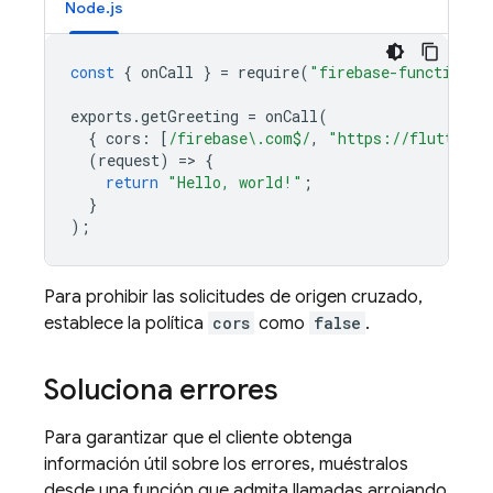
Node.js
const
{
onCall
}
=
require
(
"firebase-functions/
exports
.
getGreeting
=
onCall
(
{
cors
:
[
/firebase\.com$/
,
"https://flutter.c
(
request
)
=
>
{
return
"Hello, world!"
;
}
);
Para prohibir las solicitudes de origen cruzado,
establece la política
cors
como
false
.
Soluciona errores
Para garantizar que el cliente obtenga
información útil sobre los errores, muéstralos
desde una función que admita llamadas arrojando