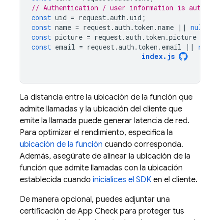
// Authentication / user information is automat
const
uid
=
request
.
auth
.
uid
;
const
name
=
request
.
auth
.
token
.
name
||
null
;
const
picture
=
request
.
auth
.
token
.
picture
||
n
const
email
=
request
.
auth
.
token
.
email
||
null
;
index
.
js
La distancia entre la ubicación de la función que
admite llamadas y la ubicación del cliente que
emite la llamada puede generar latencia de red.
Para optimizar el rendimiento, especifica la
ubicación de la función
cuando corresponda.
Además, asegúrate de alinear la ubicación de la
función que admite llamadas con la ubicación
establecida cuando
inicialices el SDK
en el cliente.
De manera opcional, puedes adjuntar una
certificación de
App Check
para proteger tus