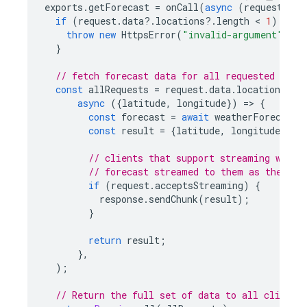
exports
.
getForecast
=
onCall
(
async
(
request
,
re
if
(
request
.
data
?
.
locations
?
.
length
 < 
1
)
{
throw
new
HttpsError
(
"invalid-argument"
,
"M
}
// fetch forecast data for all requested loca
const
allRequests
=
request
.
data
.
locations
.
ma
async
({
latitude
,
longitude
})
=
>
{
const
forecast
=
await
weatherForecastA
const
result
=
{
latitude
,
longitude
,
fo
// clients that support streaming will 
// forecast streamed to them as they co
if
(
request
.
acceptsStreaming
)
{
response
.
sendChunk
(
result
);
}
return
result
;
},
);
// Return the full set of data to all clients