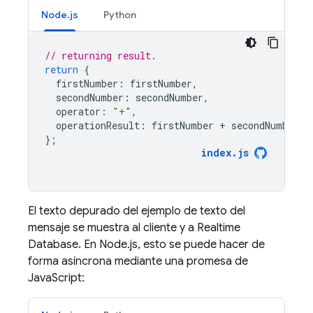
Node.js
Python
// returning result.
return
{
firstNumber
:
firstNumber
,
secondNumber
:
secondNumber
,
operator
:
"+"
,
operationResult
:
firstNumber
+
secondNumber
,
};
index
.
js
El texto depurado del ejemplo de texto del
mensaje se muestra al cliente y a
Realtime
Database
. En Node.js, esto se puede hacer de
forma asíncrona mediante una promesa de
JavaScript: