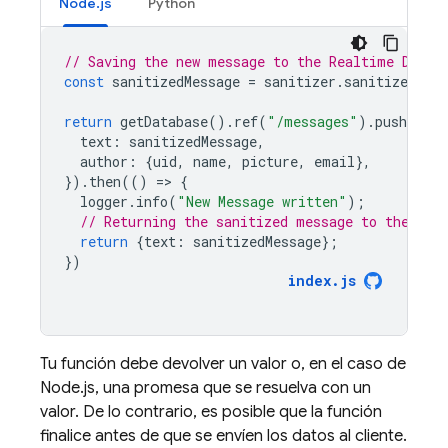
Node.js
Python
// Saving the new message to the Realtime Datab
const
sanitizedMessage
=
sanitizer
.
sanitizeText
return
getDatabase
().
ref
(
"/messages"
).
push
({
text
:
sanitizedMessage
,
author
:
{
uid
,
name
,
picture
,
email
},
}).
then
(()
=
>
{
logger
.
info
(
"New Message written"
);
// Returning the sanitized message to the cli
return
{
text
:
sanitizedMessage
};
})
index
.
js
Tu función debe devolver un valor o, en el caso de
Node.js, una promesa que se resuelva con un
valor. De lo contrario, es posible que la función
finalice antes de que se envíen los datos al cliente.