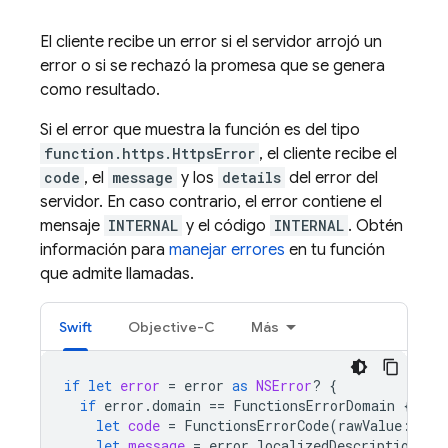
El cliente recibe un error si el servidor arrojó un
error o si se rechazó la promesa que se genera
como resultado.
Si el error que muestra la función es del tipo
function.https.HttpsError
, el cliente recibe el
code
, el
message
y los
details
del error del
servidor. En caso contrario, el error contiene el
mensaje
INTERNAL
y el código
INTERNAL
. Obtén
información para
manejar errores
en tu función
que admite llamadas.
Swift
Objective-C
Más
if
let
error
=
error
as
NSError
?
{
if
error
.
domain
==
FunctionsErrorDomain
{
let
code
=
FunctionsErrorCode
(
rawValue
:
err
let
message
=
error
.
localizedDescription