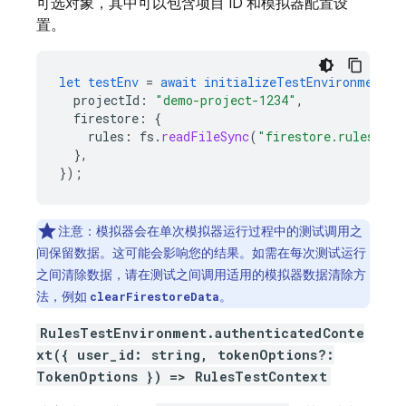
可选对象，其中可以包含项目 ID 和模拟器配置设
置。
let
testEnv
=
await
initializeTestEnvironment
(
{
projectId
:
"demo-project-1234"
,
firestore
:
{
rules
:
fs
.
readFileSync
(
"firestore.rules"
,
"
}
,
}
);
注意：模拟器会在单次模拟器运行过程中的测试调用之
间保留数据。这可能会影响您的结果。如需在每次测试运行
之间清除数据，请在测试之间调用适用的模拟器数据清除方
法，例如
。
clearFirestoreData
RulesTestEnvironment.authenticatedConte
xt({ user_id: string, tokenOptions?:
TokenOptions }) => RulesTestContext