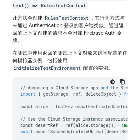
text() => RulesTestContext
此方法会创建
RulesTestContext
，其行为方式与
未通过
Authentication
登录的客户端类似。通过返
回的上下文创建的请求不会附加 Firebase Auth 令
牌。
在测试中使用返回的测试上下文对象来访问配置的任
何模拟器实例，包括使用
initializeTestEnvironment
配置的实例。
//
Assuming
a
Cloud
Storage
app
and
the
Storage
import
{
getStorage
,
ref
,
deleteObject
}
from
"
const
alice
=
testEnv
.
unauthenticatedContext
();
//
Use
the
Cloud
Storage
instance
associated
wi
const
desertRef
=
ref
(
alice
.
storage
(),
'images/
await
assertSucceeds
(
deleteObject
(
desertRef
));