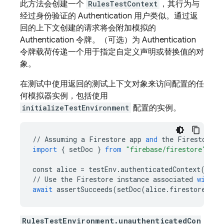
此方法会创建一个
RulesTestContext
，其行为与
经过身份验证的
Authentication
用户类似。通过返
回的上下文创建的请求将会附加模拟的
Authentication
令牌。（可选）为
Authentication
令牌载荷传递一个用于指定自定义声明或替换值的对
象。
在测试中使用返回的测试上下文对象来访问配置的任
何模拟器实例，包括使用
initializeTestEnvironment
配置的实例。
//
Assuming
a
Firestore
app
and
the
Firestore
e
import
{
setDoc
}
from
"firebase/firestore"
;
const
alice
=
testEnv
.
authenticatedContext
(
"ali
//
Use
the
Firestore
instance
associated
with
t
await
assertSucceeds
(
setDoc
(
alice
.
firestore
()
.
d
RulesTestEnvironment.unauthenticatedCon