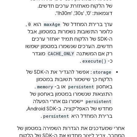
של הלקוח מאחזרת ערכים חדשים.
דוגמאות: '0',‏ '30s',‏ '1h30m'.
ערך ברירת המחדל של
maxAge
הוא
0
,
כלומר התשובות נשמרות במטמון, אבל
ה-SDK של הלקוח תמיד יאחזר ערכים
חדשים. הערכים שנשמרו במטמון ישמשו
רק אם המשתנה
CACHE_ONLY
מוגדר
כ-
execute()
.
storage
: אפשר להגדיר את ה-SDK של
הלקוח כך שישמור תשובות במטמון
באחסון
persistent
או ב-
memory
.
התוצאות שנשמרו במטמון באחסון של
persistent
יישמרו גם אחרי הפעלה
מחדש של האפליקציה. ב-Android SDK,
ברירת המחדל היא
persistent
.
אחרי שמעדכנים את הגדרות השמירה במטמון של
המחבר, צריך ליצור מחדש את ה-SDK של הלקוח