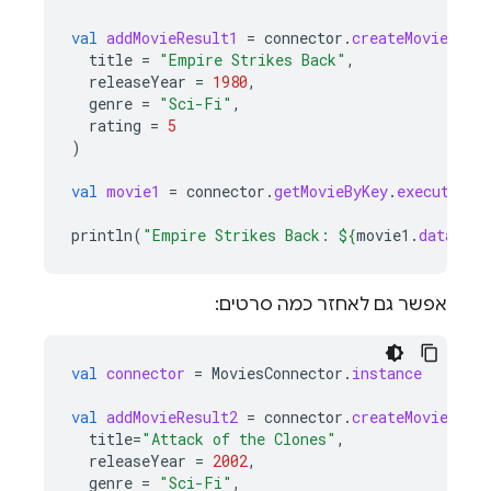
val
addMovieResult1
=
connector
.
createMovie
.
exe
title
=
"Empire Strikes Back"
,
releaseYear
=
1980
,
genre
=
"Sci-Fi"
,
rating
=
5
)
val
movie1
=
connector
.
getMovieByKey
.
execute
(
ad
println
(
"Empire Strikes Back: 
${
movie1
.
data
.
mov
אפשר גם לאחזר כמה סרטים:
val
connector
=
MoviesConnector
.
instance
val
addMovieResult2
=
connector
.
createMovie
.
exe
title
=
"Attack of the Clones"
,
releaseYear
=
2002
,
genre
=
"Sci-Fi"
,