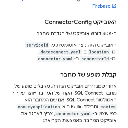
Firebase
.
האובייקט Connector
Config
ה-SDK דורש אובייקט של הגדרת מחבר.
האובייקט הזה נוצר אוטומטית מ-
serviceId
ומ-
location
ב-
dataconnect.yaml
,
ומ-
connectorId
ב-
connector.yaml
.
קבלת מופע של מחבר
אחרי שמגדירים אובייקט הגדרה, מקבלים מופע של
מחבר
SQL Connect
. הקוד של המחבר ייווצר על ידי
האמולטור
SQL Connect
. אם שם המחבר הוא
movies
וחבילת Kotlin היא
com.myapplication
,
כפי שצוין ב-
connector.yaml
, צריך לאחזר את
אובייקט המחבר באמצעות הקריאה: