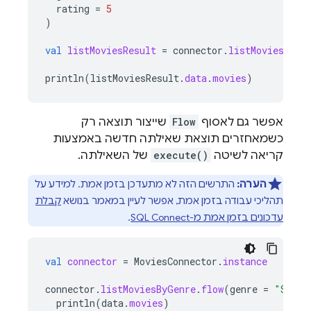
rating
=
5
)
val
listMoviesResult
=
connector
.
listMoviesByGe
println
(
listMoviesResult
.
data
.
movies
)
אפשר גם לאסוף
Flow
שייצור תוצאה רק
כשמאחזרים תוצאת שאילתה חדשה באמצעות
קריאה לשיטה
execute()
של השאילתה.
הערה:
התרשים הזה לא מתעדכן בזמן אמת. למידע על
תהליכי עבודה בזמן אמת, אפשר לעיין במאמר בנושא
קבלת
עדכונים בזמן אמת מ-
SQL Connect
.
val
connector
=
MoviesConnector
.
instance
connector
.
listMoviesByGenre
.
flow
(
genre
=
"Sci-F
println
(
data
.
movies
)