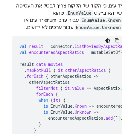
ידועים, כי הקוד של הלקוח צריך לבטל את העטיפה
של האובייקט
EnumValue
, שהוא
EnumValue.Known
עבור ערכי enum ידועים או
EnumValue.Unknown
עבור ערכים לא ידועים.
val
result
=
connector
.
listMoviesByAspectRatio
.
val
encounteredAspectRatios
=
mutableSetOf<Stri
result
.
data
.
movies
.
mapNotNull
{
it
.
otherAspectRatios
}
.
forEach
{
otherAspectRatios
-
otherAspectRatios
.
filterNot
{
it
.
value
==
AspectRatio
.
WIDE
.
forEach
{
when
(
it
)
{
is
EnumValue
.
Known
-
>
encounteredAspe
is
EnumValue
.
Unknown
-
encounteredAspectRatios
.
add
(
"[unkno
}
}