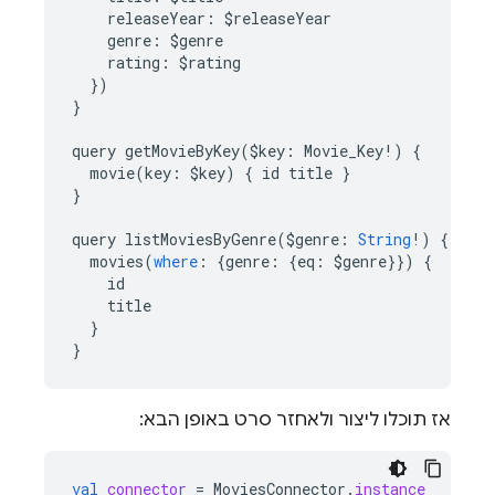
releaseYear
:
$
releaseYear
genre
:
$
genre
rating
:
$
rating
})
}
query
getMovieByKey
(
$
key
:
Movie_Key
!
)
{
movie
(
key
:
$
key
)
{
id
title
}
}
query
listMoviesByGenre
(
$
genre
:
String
!
)
{
movies
(
where
:
{
genre
:
{
eq
:
$
genre
}})
{
id
title
}
}
אז תוכלו ליצור ולאחזר סרט באופן הבא:
val
connector
=
MoviesConnector
.
instance