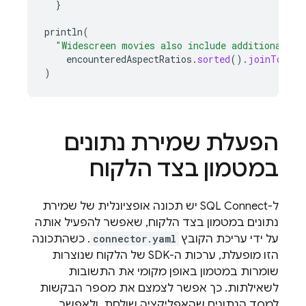
}
println
(
"Widescreen movies also include additional as
encounteredAspectRatios
.
sorted
().
joinToStri
)
הפעלת שמירת נתונים
במטמון בצד הלקוח
ל-
SQL Connect
יש תכונה אופציונלית של שמירת
נתונים במטמון בצד הלקוח, שאפשר להפעיל אותה
על ידי עריכת הקובץ
connector.yaml
. כשהתכונה
הזו מופעלת, ערכות ה-SDK של הלקוח שנוצרות
שומרות במטמון באופן מקומי את התשובות
לשאילתות. כך אפשר לצמצם את מספר הבקשות
למסד הנתונים שהאפליקציה שולחת, ולאפשר