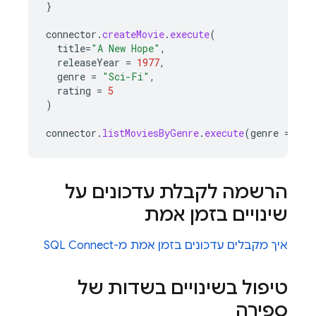
}
connector
.
createMovie
.
execute
(
title
=
"A New Hope"
,
releaseYear
=
1977
,
genre
=
"Sci-Fi"
,
rating
=
5
)
connector
.
listMoviesByGenre
.
execute
(
genre
=
"Sc
הרשמה לקבלת עדכונים על
שינויים בזמן אמת
איך מקבלים עדכונים בזמן אמת מ-
SQL Connect
טיפול בשינויים בשדות של
ספירה