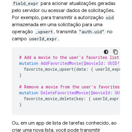
field_expr
para acionar atualizações geradas
pelo servidor ou acessar dados de solicitações.
Por exemplo, para transmitir a autorização
uid
armazenada em uma solicitação para uma
operação
_upsert
, transmita
"auth.uid"
no
campo
userId_expr
.
# Add a movie to the user's favorites list
mutation
AddFavoritedMovie
(
$movieId
:
UUID
!)
@
a
favorite_movie_upsert
(
data
:
{
userId_expr
:
"a
}
# Remove a movie from the user's favorites list
mutation
DeleteFavoritedMovie
(
$movieId
:
UUID
!)
favorite_movie_delete
(
key
:
{
userId_expr
:
"au
}
Ou, em um app de lista de tarefas conhecido, ao
criar uma nova lista, você pode transmitir