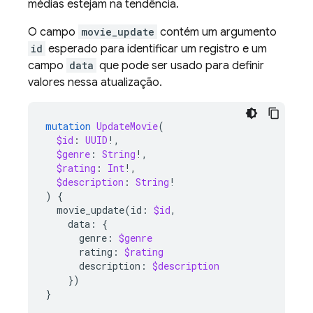
médias estejam na tendência.
O campo
movie_update
contém um argumento
id
esperado para identificar um registro e um
campo
data
que pode ser usado para definir
valores nessa atualização.
mutation
UpdateMovie
(
$id
:
UUID
!,
$genre
:
String
!,
$rating
:
Int
!,
$description
:
String
!
)
{
movie_update
(
id
:
$id
,
data
:
{
genre
:
$genre
rating
:
$rating
description
:
$description
})
}