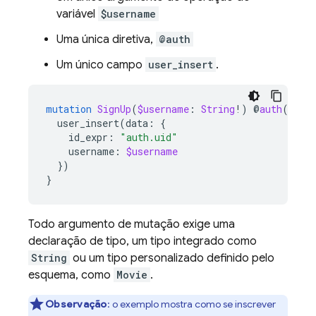
variável
$username
Uma única diretiva,
@auth
Um único campo
user_insert
.
mutation
SignUp
(
$username
:
String
!)
@
auth
(
leve
user_insert
(
data
:
{
id_expr
:
"auth.uid"
username
:
$username
})
}
Todo argumento de mutação exige uma
declaração de tipo, um tipo integrado como
String
ou um tipo personalizado definido pelo
esquema, como
Movie
.
Observação
:
o exemplo mostra como se inscrever