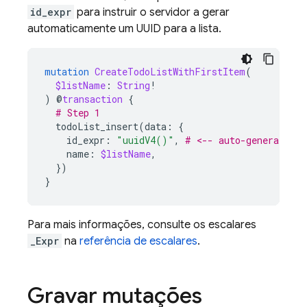
id_expr
para instruir o servidor a gerar
automaticamente um UUID para a lista.
mutation
CreateTodoListWithFirstItem
(
$listName
:
String
!
)
@
transaction
{
# Step 1
todoList_insert
(
data
:
{
id_expr
:
"uuidV4()"
,
# <-- auto-generated. 
name
:
$listName
,
})
}
Para mais informações, consulte os escalares
_Expr
na
referência de escalares
.
Gravar mutações