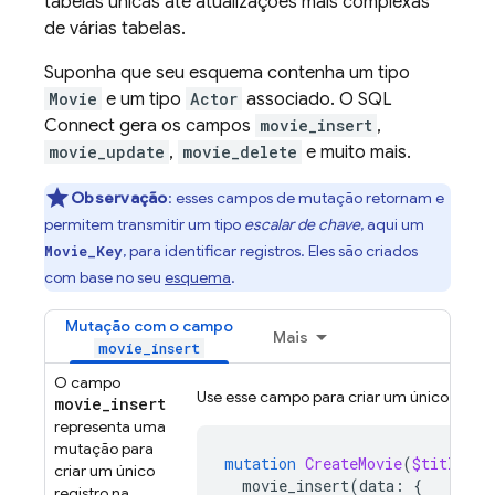
tabelas únicas até atualizações mais complexas
de várias tabelas.
Suponha que seu esquema contenha um tipo
Movie
e um tipo
Actor
associado. O
SQL
Connect
gera os campos
movie_insert
,
movie_update
,
movie_delete
e muito mais.
Observação
:
esses campos de mutação retornam e
permitem transmitir um tipo
escalar de chave
, aqui um
, para identificar registros. Eles são criados
Movie_Key
com base no seu
esquema
.
Mutação com o campo
Mais
movie_insert
O campo
Use esse campo para criar um único filme.
movie_insert
representa uma
mutação para
mutation
CreateMovie
(
$title
:
S
criar um único
movie_insert
(
data
:
{
registro na