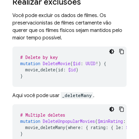
Realizar exclusões
Você pode excluir os dados de filmes. Os
preservacionistas de filmes certamente vão
querer que os filmes físicos sejam mantidos pelo
maior tempo possível.
# Delete by key
mutation
DeleteMovie
(
$id
:
UUID
!)
{
movie_delete
(
id
:
$id
)
}
Aqui você pode usar
_deleteMany
.
# Multiple deletes
mutation
DeleteUnpopularMovies
(
$minRating
:
Int
!
movie_deleteMany
(
where
:
{
rating
:
{
le
:
$minR
}