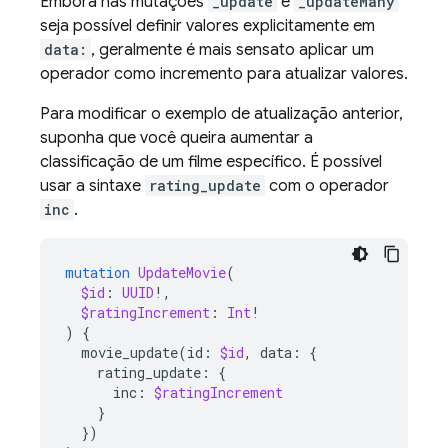
Embora nas mutações
_update
e
_updateMany
seja possível definir valores explicitamente em
data:
, geralmente é mais sensato aplicar um
operador como incremento para atualizar valores.
Para modificar o exemplo de atualização anterior,
suponha que você queira aumentar a
classificação de um filme específico. É possível
usar a sintaxe
rating_update
com o operador
inc
.
mutation
UpdateMovie
(
$id
:
UUID
!,
$ratingIncrement
:
Int
!
)
{
movie_update
(
id
:
$id
,
data
:
{
rating_update
:
{
inc
:
$ratingIncrement
}
})