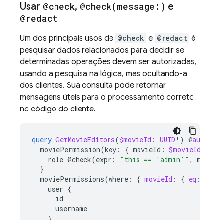
Usar
@check
,
@
check(
message:)
e
@redact
Um dos principais usos de
@check
e
@redact
é
pesquisar dados relacionados para decidir se
determinadas operações devem ser autorizadas,
usando a pesquisa na lógica, mas ocultando-a
dos clientes. Sua consulta pode retornar
mensagens úteis para o processamento correto
no código do cliente.
query
GetMovieEditors
(
$movieId
:
UUID
!)
@
auth
(
l
moviePermission
(
key
:
{
movieId
:
$movieId
,
us
role
@check
(
expr
:
"this == 'admin'"
,
messa
}
moviePermissions(where:
{
movieId
:
{
eq
:
$
mo
user
{
id
username
}