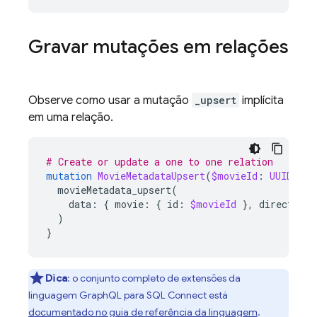
Gravar mutações em relações
Observe como usar a mutação
_upsert
implícita
em uma relação.
# Create or update a one to one relation
mutation
MovieMetadataUpsert
(
$movieId
:
UUID
!,
$
movieMetadata_upsert
(
data
:
{
movie
:
{
id
:
$movieId
},
director
:
)
}
Dica
:
o conjunto completo de extensões da
linguagem GraphQL para
SQL Connect
está
documentado no guia de referência da linguagem
.