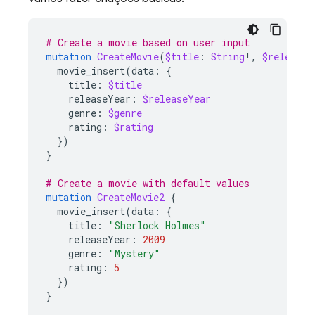
# Create a movie based on user input
mutation
CreateMovie
(
$title
:
String
!,
$releaseY
movie_insert
(
data
:
{
title
:
$title
releaseYear
:
$releaseYear
genre
:
$genre
rating
:
$rating
})
}
# Create a movie with default values
mutation
CreateMovie2
{
movie_insert
(
data
:
{
title
:
"Sherlock Holmes"
releaseYear
:
2009
genre
:
"Mystery"
rating
:
5
})
}