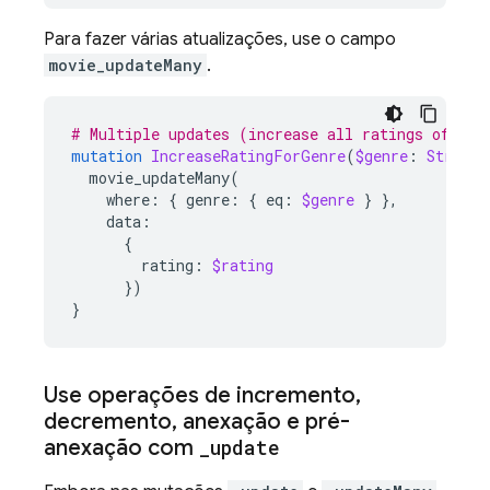
Para fazer várias atualizações, use o campo
movie_updateMany
.
# Multiple updates (increase all ratings of a g
mutation
IncreaseRatingForGenre
(
$genre
:
String
!
movie_updateMany
(
where
:
{
genre
:
{
eq
:
$genre
}
},
data
:
{
rating
:
$rating
})
}
Use operações de incremento
,
decremento
,
anexação e pré-
anexação com
_
update