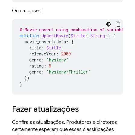
Ou um upsert.
# Movie upsert using combination of variables a
mutation
UpsertMovie
(
$title
:
String
!)
{
movie_upsert
(
data
:
{
title
:
$title
releaseYear
:
2009
genre
:
"Mystery"
rating
:
5
genre
:
"Mystery/Thriller"
})
}
Fazer atualizações
Confira as atualizações. Produtores e diretores
certamente esperam que essas classificações