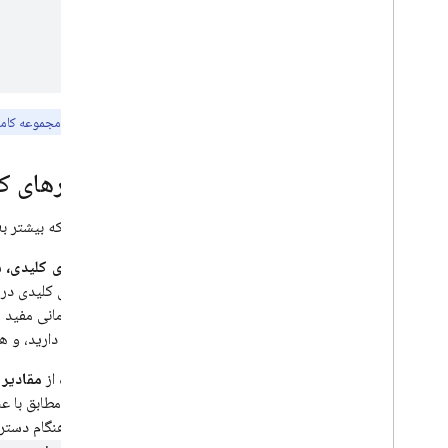
قوانین امنیتی
App Hosting
نکته:
مجموعه کامل افزون
Hosting
Cloud Functions
اسکالرهای ک
Extensions
قبل از اینکه بیشتر 
اسکالرهای کلیدی،
ش
Firebase ML
اسکالرهای کلیدی در 
به ویژه زمانی مفید 
محصولات مرتبط، محصولات مرتبط،
محصولات مرتبط
بعدی نیاز دارید، و 
Cloud Messaging
با استفاده از
مقادیر
Remote Config
محاسبه، مطابق با عبارات CEL سمت سرور خاص
کنید که هنگام دستر