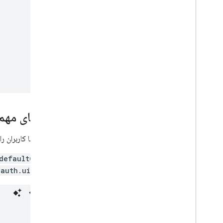
مرجع اشیاء ورودی
مرجع اسکالرها
مرجع Enums
راهنمای مرجع اضافی
مرجع CLI
مرجع فایل پیکربندی SQL Connect
پیکربندی IAM برای پروژه‌های SQL
Connect
داده‌های مهم
مرجع زبان بیان مشترک (CEL)
.
مرجع ثبت حسابرسی ابری، مرجع ثبت
گزارش حسابرسی ابری
برنامه شما کاربران ر
دستور
@default
Cloud Firestore
از
@default(expr: "auth.uid")
Realtime Database
Storage