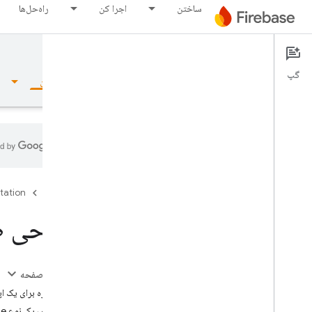
ساختن
اجرا کن
راه‌حل‌ها
Documentation
گپ
نمای کلی
مبانی
هوش مصنوعی
ساختن
نمای کلی
tation
Firebase
مجموعه شبیه ساز
طراحی طرحوار
Authentication
در این صفحه
تایید شماره تلفن
طرحواره برای یک اپ
تعریف یک نوع Movie پایه