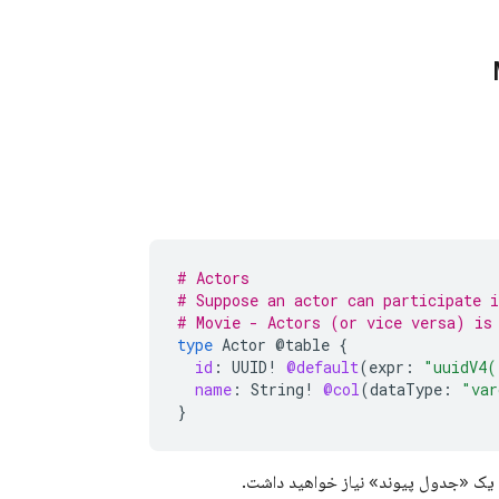
# Actors
# Suppose an actor can participate 
# Movie - Actors (or vice versa) is
type
Actor
@table
{
id
:
UUID
!
@default
(
expr
:
"uuidV4(
name
:
String
!
@col
(
dataType
:
"var
}
به یک «جدول پیوند» نیاز خواهید داشت.