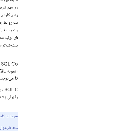
App Check
داده‌های مهم کاربر را به
اسکالرهای کلیدی 
اتصال SQL
مدیریت روابط چند به چند د
مقدمه
مدیریت روابط یک به یک 
قیمت گذاری و صورتحساب
از فیلدهای تولید ش
شروع به کار
مفاهیم پیشرفته‌تر 
با عوامل هوش مصنوعی شروع کنید
شروع سریع
با
e SQL Connect
پلتفرم های اپل
طرح را به نمونه
SQL
Android
backend می‌نویسید و این عملیات را در کانکتورهایی برای استفاده از داده‌های خود از کد کلاینت، بسته‌بندی می‌کنید.
واکنش نشان دهید
SQL Connect
ابز
فلوت‌زنی
طرحواره را برای پش
طرح ها و عملیات طراحی، طرحواره ها
می‌کند.
و عملیات طراحی
نکته:
مجموعه کامل
طراحی طرحواره‌های SQL Connect
پیاده‌سازی کوئری‌های SQL Connect
توسعه طرحواره 