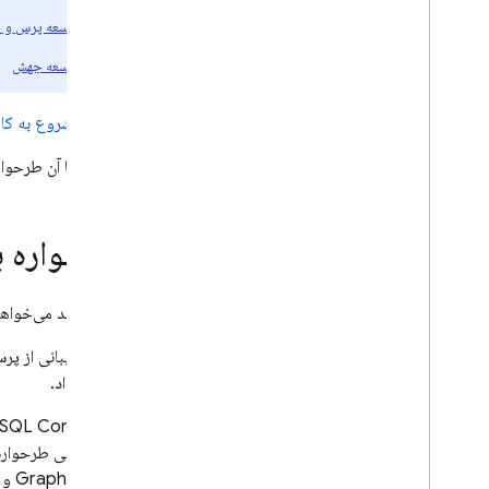
پیاده‌سازی جهش‌های SQL Connect
توسعه پرس و 
عملیات ایمن با مجوز
پیاده‌سازی عملیات با استفاده از SQL
توسعه جهش
بومی
توسعه و آزمایش با SQL Connect
راهنمای شروع به کار
داده های آزمایش بذر و انجام عملیات انبوه
این راهنما آن طرحوا
ایجاد Web SDK، ایجاد Web SDK
ایجاد Android SDK، ایجاد Android
SDK
طرحواره ب
ایجاد i
OS SDK، تولید i
OS SDK
ایجاد Flutter SDK، ایجاد Flutter SDK،
ایجاد Flutter SDK
تصور کنید می‌خواهید
دریافت به روز رسانی در زمان واقعی
برای پشتیبانی از پر
تولید SDK های مدیریتی
خواهید داد.
استفاده از شبیه‌ساز SQL Connect برای
CI
/
CD
در
SQL Connect
مدیریت پروژه‌های SQL Connect
کنید. وقتی طرحواره 
طرحواره ها و رابط ها را مدیریت کنید
انواع GraphQL و جداول پایگاه داده است، اگرچه نگاشت‌های دیگری نیز امکان‌پذیر است. این راهنما چند مثال از مقدماتی تا پیشرفته‌تر را نشان می‌دهد.