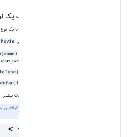
مدیریت خدمات و پایگاه های داده،
مدیریت خدمات و پایگاه های داده
تعریف یک ن
عملیات ممتاز را با Firebase Admin
SDK اجرا کنید
می‌توانید با یک نوع
راهکارهای SQL Connect
طرحواره‌ی
Movie
از کمک هوش مصنوعی برای طرحواره ها،
پرس و جوها و جهش ها استفاده کنید
@table(name)
‎ و
با توابع ابری گسترش دهید
snake_case، آنها را تولید می‌
پشتیبانی از منبع داده را با resolver های
سفارشی گسترش دهید
@col(dataType)
جستجوی شباهت برداری، جستجوی
@default
شباهت برداری انجام دهید
جستجوی تمام متن را انجام دهید
برای جزئیات بیشتر، 
راهنمای مرجع زبان Graph
QL
نکته:
کاراکتر زیر
مرجع دستورالعمل ها
می‌کند.
مرجع پرس و جو
مرجع جهش
مرجع اشیاء