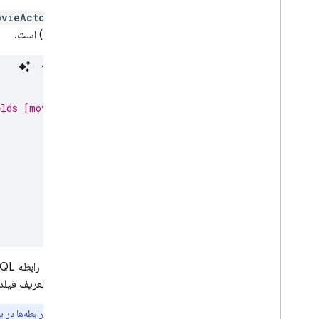
جدول
ovieActor
actor
) است.
elds [movie, actor]
وقتی یک رابطه SQL را روی جدول با قید کلید خارجی تعریف می‌کنید،
نیازی به تعریف فیلد
نکته:
رابطه‌ها در