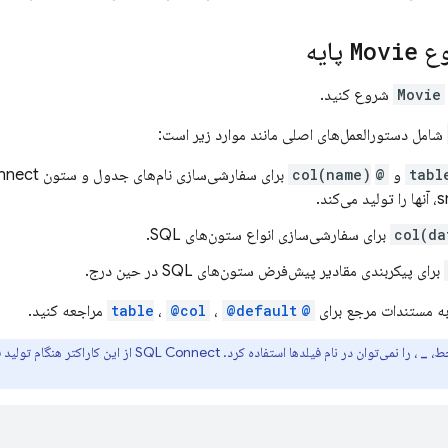
وع
Movie
پایه
Movie
شروع کنید.
شامل دستورالعمل‌های اصلی مانند موارد زیر است:
@col(name)
‎ برای سفارشی‌سازی نام‌های جدول و ستون SQL.
nnect
کند.
برای سفارشی‌سازی انواع ستون‌های SQL.
برای پیکربندی مقادیر پیش‌فرض ستون‌های SQL در حین درج.
به مستندات مرجع برای
@table
@default
،
@col
،
مراجعه کنید.
خط،
، را نمی‌توان در نام فیلدها استفاده کرد.
SQL Connect
از این کاراکتر هنگام تولی
_