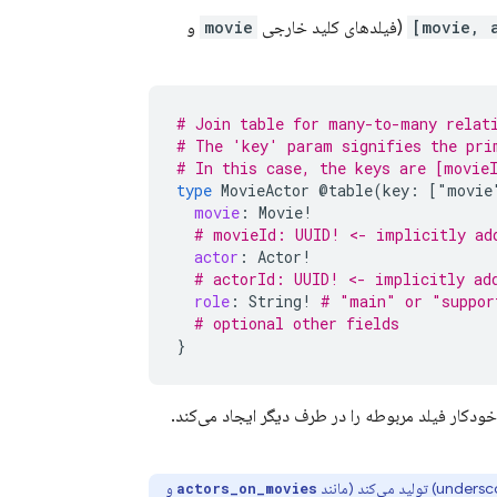
(فیلدهای کلید خارجی
movie
و
# Join table for many-to-many relat
# The 'key' param signifies the pri
# In this case, the keys are [movieI
type
MovieActor
@table(key:
["movie
movie
:
Movie
!
# movieId: UUID! <- implicitly ad
actor
:
Actor
!
# actorId: UUID! <- implicitly ad
role
:
String
!
# "main" or "suppor
# optional other fields
}
ودکار فیلد مربوطه را در طرف دیگر ایجاد می‌کند.
و
actors_on_movies