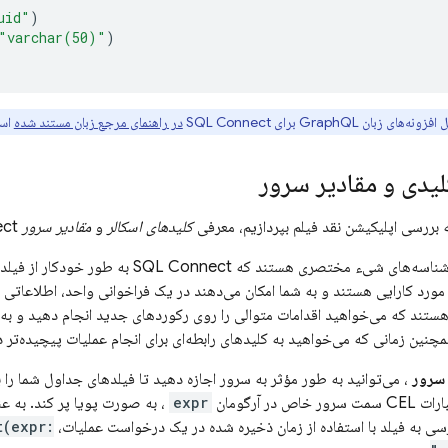
uid"
)
"varchar(50)"
)
ه‌های زبان GraphQL برای
SQL Connect
در راهنمای مرجع زبان مستند شده
اس
لیدی و مقادیر سرور
به بررسی اپلیکیشن نقد فیلم بپردازیم، معرفی
کلیدهای اسکالر
و
مقادیر سرور
ct
ناسه‌های شیء مختصری هستند که
SQL Connect
به طور خودکار از فیلده
مورد کارایی هستند و به شما امکان می‌دهند در یک فراخوانی واحد، اطلاعاتی د
هستند که می‌خواهید اقدامات متوالی را روی رکوردهای جدید انجام دهید و به
همچنین زمانی که می‌خواهید به کلیدهای رابطه‌ای برای انجام عملیات پیچیده‌تر
 سرور
، می‌توانید به طور مؤثر به سرور اجازه دهید تا فیلدهای جداول شما را با
 در آرگومان
expr
، به صورت پویا پر کند. به عن
سی به فیلد با استفاده از زمان ذخیره شده در یک درخواست عملیات،
t(expr: