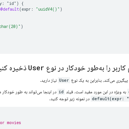
y:
"id")
{
@default
(
expr
:
"uuidV4()"
)
char(20)"
)
 کاربر را به‌طور خودکار در نوع
User
ذخیره کنی
ا پیگیری می‌کند، بنابراین به یک نوع
User
نیاز دارید.
به ویژه در این مورد مفید است. فیلد
id
در اینجا می‌تواند به طور خودکار شن
در نمونه زیر توجه کنید.
for movies