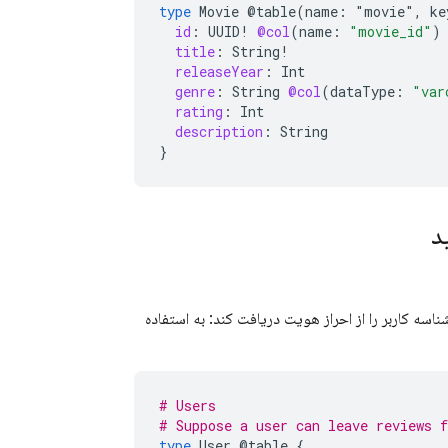
type
Movie
@table(name:
"movie"
,
ke
id
:
UUID
!
@col
(
name
:
"movie_id"
)
title
:
String
!
releaseYear
:
Int
genre
:
String
@col
(
dataType
:
"var
rating
:
Int
description
:
String
}
د
اسه کاربر را از احراز هویت دریافت کند: به استفاده
# Users
# Suppose a user can leave reviews 
type
User
@table
{