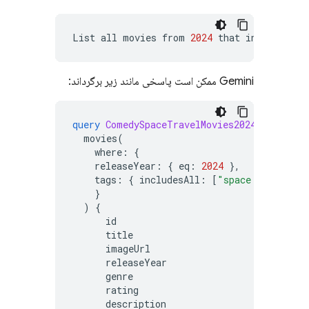
List
all
movies
from
2024
that
include
all
Gemini ممکن است پاسخی مانند زیر برگرداند:
query
ComedySpaceTravelMovies2024
@
auth
(
le
movies
(
where
:
{
releaseYear
:
{
eq
:
2024
},
tags
:
{
includesAll
:
[
"space travel"
,
}
)
{
id
title
imageUrl
releaseYear
genre
rating
description