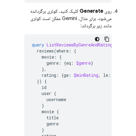
روی
Generate
کلیک کنید. کوئری برگردانده
می‌شود. برای مثال، Gemini ممکن است کوئری
مانند زیر برگرداند:
query
ListReviewsByGenreAndRating
(
$genre
:
reviews
(
where
:
{
movie
:
{
genre
:
{
eq
:
$genre
}
},
rating
:
{
ge
:
$minRating
,
le
:
$maxRatin
})
{
id
user
{
username
}
movie
{
title
genre
}
rating