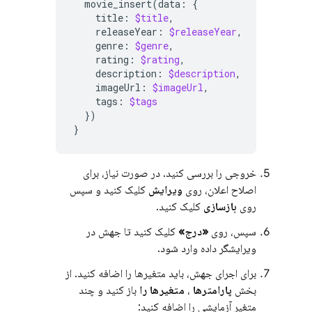
movie_insert
(
data
:
{
title
:
$title
,
releaseYear
:
$releaseYear
,
genre
:
$genre
,
rating
:
$rating
,
description
:
$description
,
imageUrl
:
$imageUrl
,
tags
:
$tags
})
}
خروجی را بررسی کنید. در صورت نیاز، برای
اصلاح اعلان، روی
ویرایش
کلیک کنید و سپس
روی
بازسازی
کلیک کنید.
سپس، روی
«درج»
کلیک کنید تا جهش در
ویرایشگر داده وارد شود.
برای اجرای جهش، باید متغیرها را اضافه کنید. از
بخش
پارامترها
،
متغیرها را
باز کنید و چند
متغیر آزمایشی را اضافه کنید: