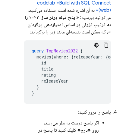
codelab «Build with
SQL Connect
(web)»
به آن اشاره شده است استفاده می‌کنید،
می‌توانید بپرسید: «
پنج فیلم برتر سال ۲۰۲۲ را
به ترتیب نزولی بر اساس امتیازدهی برگردان
»، که ممکن است نتیجه‌ای مانند زیر را برگرداند:
query
TopMovies2022
{
movies
(
where
:
{
releaseYear
:
{
eq
:
2022
}},
id
title
rating
releaseYear
}
}
پاسخ را مرور کنید:
اگر پاسخ درست به نظر می‌رسد،
روی
«درج»
کلیک کنید تا پاسخ در