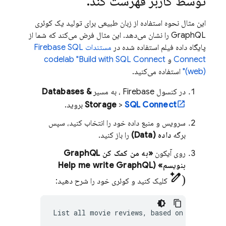
توسط کاربر فهرست کند
.
این مثال نحوه استفاده از زبان طبیعی برای تولید یک کوئری
GraphQL را نشان می‌دهد. این مثال فرض می‌کند که شما از
پایگاه داده فیلم استفاده شده در
مستندات
Firebase SQL
Connect
و
SQL Connect
codelab "Build with
(web)"
استفاده می‌کنید.
در کنسول
Firebase
، به مسیر
Databases &
SQL Connect
>
Storage
بروید.
سرویس و منبع داده خود را انتخاب کنید، سپس
برگه
داده (Data)
را باز کنید.
روی آیکون
«به من کمک کن GraphQL
بنویسم» (Help me write GraphQL
pen_spark)
کلیک کنید و کوئری خود را شرح دهید:
List
all
movie
reviews,
based
on
user-conf