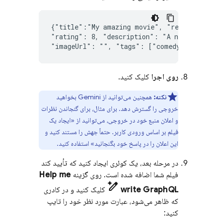
{
"
title
":"
My
amazing
movie
"
,
"
releaseYear
"
rating
":
8
,
"
description
":
"
A
new
movie
"
imageUrl
":
""
,
"
tags
":
["
comedy
"
,
"
space
روی اجرا
کلیک کنید.
نکته:
همچنین می‌توانید از Gemini بخواهید
خروجی را گسترش دهد. برای مثال، برای گنجاندن نظرات
و اعلان منبع خود در خروجی، می‌توانید از «ایجاد یک
فیلم بر اساس ورودی کاربر. حتماً جهش را مستند کنید و
این اعلان را در پاسخ خود بگنجانید» استفاده کنید.
در مرحله بعد، یک کوئری ایجاد کنید که تأیید کند
فیلم شما اضافه شده است. روی گزینه
Help me
pen_spark
write GraphQL
کلیک کنید و در کادری
که ظاهر می‌شود، عبارت مورد نظر خود را تایپ
کنید: