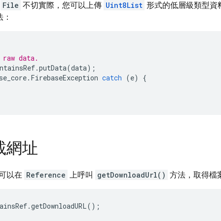
或
File
不切實際，您可以上傳
Uint8List
形式的低層級類型資
法：
 raw data.
ntainsRef
.
putData
(
data
);
se_core
.
FirebaseException
catch
(
e
)
{
載網址
可以在
Reference
上呼叫
getDownloadUrl()
方法，取得檔
ainsRef
.
getDownloadURL
();