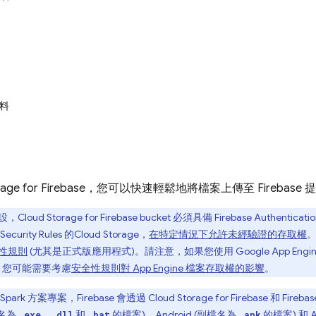
料
torage for Firebase，您可以快速輕鬆地將檔案上傳至 Firebas
設，
Cloud Storage for Firebase
bucket 必須具備
Firebase Authenticati
 Security Rules
的
Cloud Storage
，
在特定情況下允許未經驗證的存取權
性規則
(尤其是正式版應用程式)。請注意，如果您使用
Google
App Engi
，您可能需要考慮
安全性規則對
App Engine
檔案存取權的影響
。
park 方案專案，Firebase 會透過
Cloud Storage for Firebase
和
Firebas
檔名為
、
和
的檔案)、Android (副檔名為
的檔案) 和 A
.exe
.dll
.bat
.apk