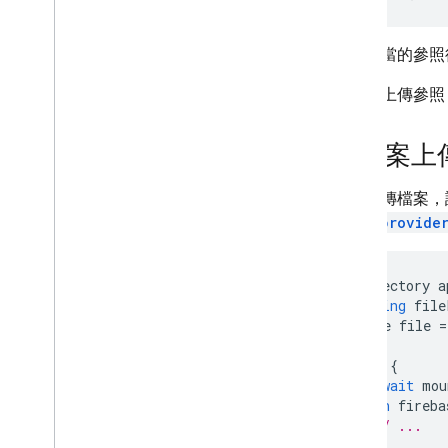
App Hosting
建立適當的參照
Hosting
您無法上傳參照 
Cloud Functions
從檔案上
Extensions
如要上傳檔案，
Firebase ML
path_provide
相關產品
Directory
a
Cloud Messaging
String
file
File
file
=
Remote Config
try
{
await
mou
}
on
fireba
// ...
}