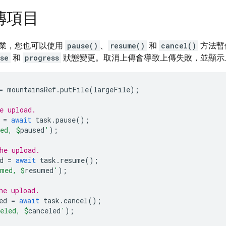
傳項目
業，您也可以使用
pause()
、
resume()
和
cancel()
方法暫
se
和
progress
狀態變更。取消上傳會導致上傳失敗，並顯示
=
mountainsRef
.
putFile
(
largeFile
);
e upload.
=
await
task
.
pause
();
ed, 
$
paused
'
);
he upload.
d
=
await
task
.
resume
();
med, 
$
resumed
'
);
he upload.
ed
=
await
task
.
cancel
();
eled, 
$
canceled
'
);