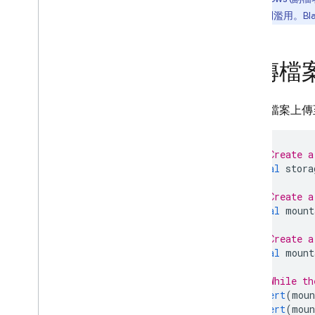
下載檔案
平台遭到濫用。Bl
使用檔案中繼資料
刪除檔案
可列出檔案
上傳檔
處理錯誤
管理員
如要將檔案上傳至
C++
Unity
安全性與規則
// Create a
位置
final
stora
監控活動
// Create a
在主控台管理儲存的檔案
final
mount
透過 Cloud Functions 擴充
// Create a
與 Google Cloud 整合
final
mount
常見問題與疑難排解
// While th
安全性規則
assert
(
moun
assert
(
moun