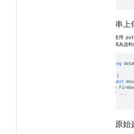
從字串上
您可以使用
put
上傳編碼為資料
String
data
try
{
await
mou
}
on
Fireba
// ...
}
上傳原始