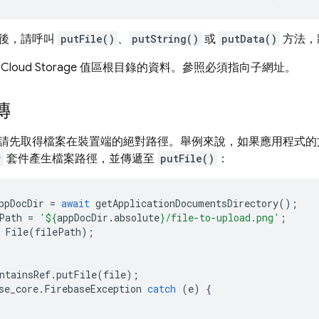
後，請呼叫
putFile()
、
putString()
或
putData()
方法，將
Cloud Storage 值區根目錄的資料。參照必須指向子網址。
傳
請先取得檔案在裝置端的絕對路徑。舉例來說，如果應用程式的
r
套件產生檔案路徑，並傳遞至
putFile()
：
ppDocDir
=
await
getApplicationDocumentsDirectory
();
Path
=
'
${
appDocDir
.
absolute
}
/file-to-upload.png'
;
File
(
filePath
);
ntainsRef
.
putFile
(
file
);
se_core
.
FirebaseException
catch
(
e
)
{