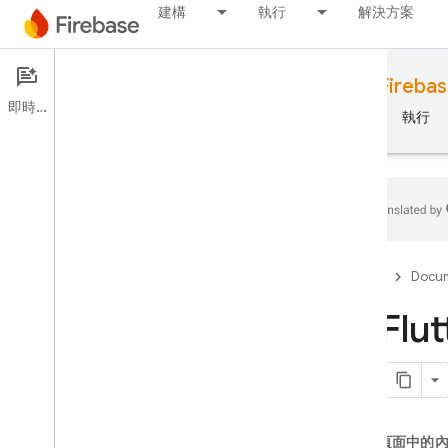
建構
執行
解決方案
Documentation
Cloud Storage for Fireba
即時通訊
總覽
基礎知識
AI
建構
執行
總覽
Firebase
Docum
模擬器套件
在 Flu
Authentication
驗證電話號碼
這個頁面中的