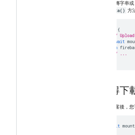
如果上傳字串
putData()
方
try
{
// Upload
await
mou
}
on
fireba
// ...
}
取得下
上傳檔案後，您
await
mount