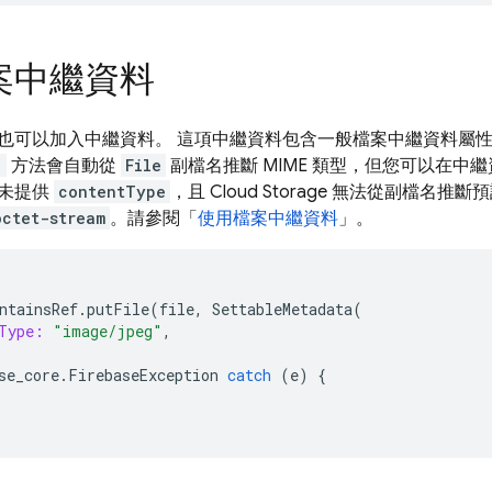
案中繼資料
也可以加入中繼資料。 這項中繼資料包含一般檔案中繼資料屬
)
方法會自動從
File
副檔名推斷 MIME 類型，但您可以在中
未提供
contentType
，且 Cloud Storage 無法從副檔名推斷預設
octet-stream
。請參閱「
使用檔案中繼資料
」。
ntainsRef
.
putFile
(
file
,
SettableMetadata
(
Type:
"image/jpeg"
,
se_core
.
FirebaseException
catch
(
e
)
{