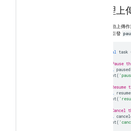
管理上
除了啟動上傳作
會分別引發
pau
final
task
// Pause th
bool
paused
print
(
'paus
// Resume t
bool
resume
print
(
'resu
// Cancel t
bool
cancel
print
(
'canc