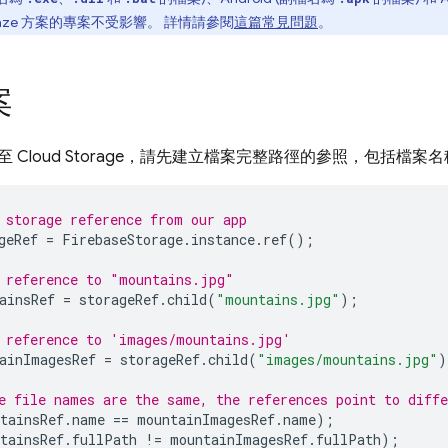
aze 方案的專案不受影響。 詳情請參閱
這篇常見問題
。
案
 Cloud Storage，請先建立檔案完整路徑的參照，包括檔案
 storage reference from our app
geRef
=
FirebaseStorage
.
instance
.
ref
();
 reference to "mountains.jpg"
ainsRef
=
storageRef
.
child
(
"mountains.jpg"
);
 reference to 'images/mountains.jpg'
ainImagesRef
=
storageRef
.
child
(
"images/mountains.jpg"
)
e file names are the same, the references point to diffe
tainsRef
.
name
==
mountainImagesRef
.
name
);
tainsRef
.
fullPath
!=
mountainImagesRef
.
fullPath
);