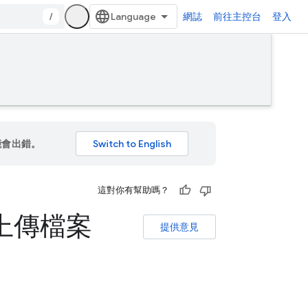
/
網誌
前往主控台
登入
能會出錯。
這對你有幫助嗎？
ge 上傳檔案
提供意見