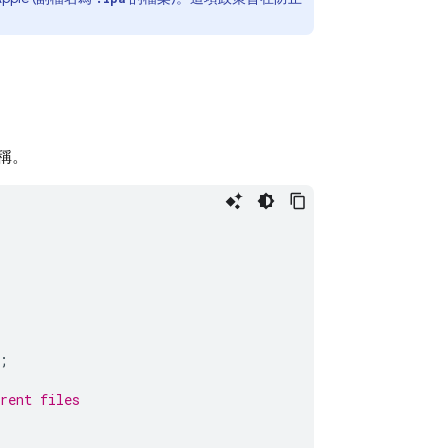
名稱。
;
rent files