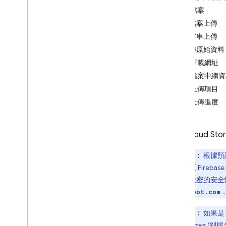
App Check
上傳檔案
從檔案上傳
SQL Connect
從字串上傳
上傳原始資料
Cloud Firestore
取得下載網址
新增檔案中繼資
Realtime Database
管理上傳項目
監控上傳進度
Storage
簡介
透過 Cloud S
i
OS+
Android
注意：
根據預
Web
可以變更
Firebase
Flutter
並設定嚴密的安全
開始使用
*.appspot.com
可建立參照
注意：
如果是 S
上傳檔案
括 Windows (副