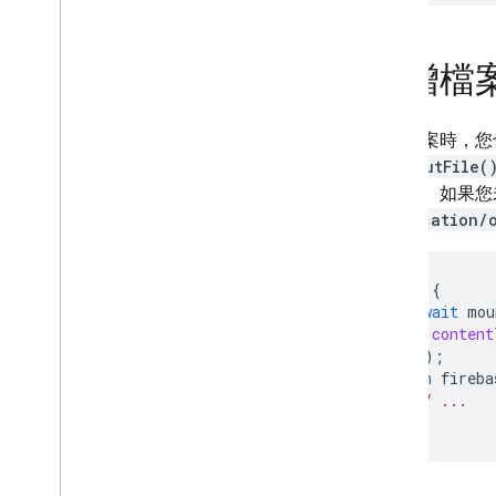
新增檔
上傳檔案時，您
型)。
putFile(
的類型。如果您
application/
try
{
await
mou
content
));
}
on
fireba
// ...
}