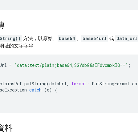
傳
String()
方法，以原始、
base64
、
base64url
或
data_url
網址的文字字串：
Url
=
'data:text/plain;base64,SGVsbG8sIFdvcmxkIQ=='
;
ntainsRef
.
putString
(
dataUrl
,
format:
PutStringFormat
.
da
seException
catch
(
e
)
{
資料