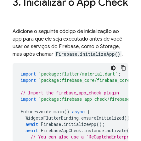
3
.
Inicializar o App Check
Adicione o seguinte código de inicialização ao
app para que ele seja executado antes de você
usar os serviços do Firebase, como o Storage,
mas após chamar
Firebase.initializeApp()
.
import
'package:flutter/material.dart'
;
import
'package:firebase_core/firebase_core.dar
// Import the firebase_app_check plugin
import
'package:firebase_app_check/firebase_app
Future<void>
main
()
async
{
WidgetsFlutterBinding
.
ensureInitialized
();
await
Firebase
.
initializeApp
();
await
FirebaseAppCheck
.
instance
.
activate
(
// You can also use a `ReCaptchaEnterpriseP