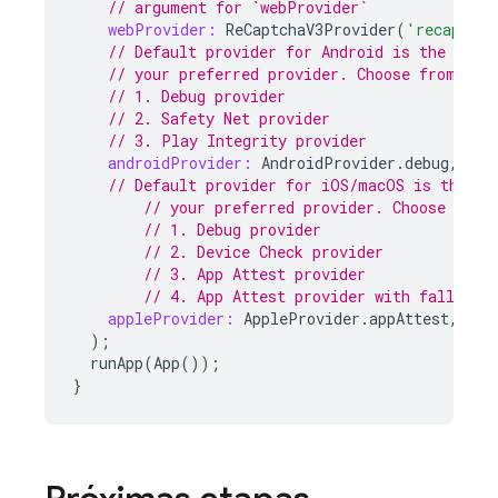
// argument for `webProvider`
webProvider:
ReCaptchaV3Provider
(
'recaptcha
// Default provider for Android is the Play
// your preferred provider. Choose from:
// 1. Debug provider
// 2. Safety Net provider
// 3. Play Integrity provider
androidProvider:
AndroidProvider
.
debug
,
// Default provider for iOS/macOS is the De
// your preferred provider. Choose from
// 1. Debug provider
// 2. Device Check provider
// 3. App Attest provider
// 4. App Attest provider with fallback
appleProvider:
AppleProvider
.
appAttest
,
);
runApp
(
App
());
}