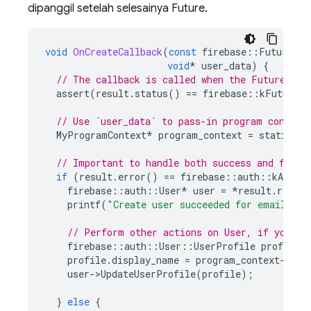
dipanggil setelah selesainya Future.
void
OnCreateCallback
(
const
firebase
::
Future<fi
void
*
user_data
)
{
// The callback is called when the Future ent
assert
(
result
.
status
()
==
firebase
::
kFutureSt
// Use `user_data` to pass-in program context
MyProgramContext
*
program_context
=
static_ca
// Important to handle both success and failu
if
(
result
.
error
()
==
firebase
::
auth
::
kAuthEr
firebase
::
auth
::
User
*
user
=
*
result
.
result
printf
(
"Create user succeeded for email %s
\
// Perform other actions on User, if you li
firebase
::
auth
::
User
::
UserProfile
profile
;
profile
.
display_name
=
program_context
-
>
dis
user
-
>
UpdateUserProfile
(
profile
);
}
else
{