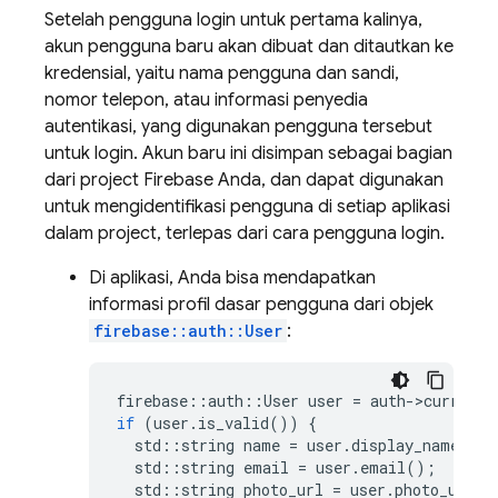
Setelah pengguna login untuk pertama kalinya,
akun pengguna baru akan dibuat dan ditautkan ke
kredensial, yaitu nama pengguna dan sandi,
nomor telepon, atau informasi penyedia
autentikasi, yang digunakan pengguna tersebut
untuk login. Akun baru ini disimpan sebagai bagian
dari project Firebase Anda, dan dapat digunakan
untuk mengidentifikasi pengguna di setiap aplikasi
dalam project, terlepas dari cara pengguna login.
Di aplikasi, Anda bisa mendapatkan
informasi profil dasar pengguna dari objek
firebase::auth::User
:
firebase
::
auth
::
User
user
=
auth
-
>
current_
if
(
user
.
is_valid
())
{
std
::
string
name
=
user
.
display_name
();
std
::
string
email
=
user
.
email
();
std
::
string
photo_url
=
user
.
photo_url
()