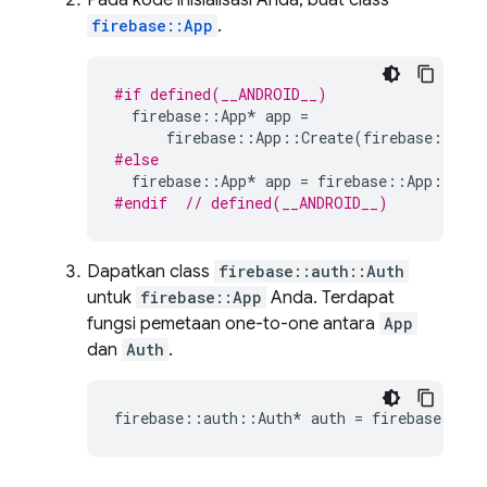
Pada kode inisialisasi Anda, buat class
firebase::App
.
#if defined(__ANDROID__)
firebase
::
App
*
app
=
firebase
::
App
::
Create
(
firebase
::
App
#else
firebase
::
App
*
app
=
firebase
::
App
::
Crea
#endif  
// defined(__ANDROID__)
Dapatkan class
firebase::auth::Auth
untuk
firebase::App
Anda. Terdapat
fungsi pemetaan one-to-one antara
App
dan
Auth
.
firebase
::
auth
::
Auth
*
auth
=
firebase
::
aut