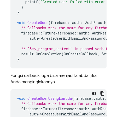
printf
(
"Created user failed with error '%s'
}
}
void
CreateUser
(
firebase
::
auth
::
Auth
*
auth
)
{
// Callbacks work the same for any firebase::
firebase
::
Future<firebase
::
auth
::
AuthResult
>
auth
-
>
CreateUserWithEmailAndPasswordLastR
// `&my_program_context` is passed verbatim t
result
.
OnCompletion
(
OnCreateCallback
,
&
my_pro
}
Fungsi callback juga bisa menjadi lambda, jika
Anda menginginkannya.
void
CreateUserUsingLambda
(
firebase
::
auth
::
Auth
// Callbacks work the same for any firebase::
firebase
::
Future<firebase
::
auth
::
AuthResult
>
auth
-
>
CreateUserWithEmailAndPasswordLastR