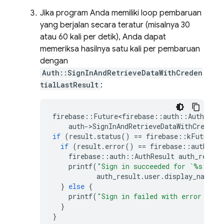
Jika program Anda memiliki loop pembaruan
yang berjalan secara teratur (misalnya 30
atau 60 kali per detik), Anda dapat
memeriksa hasilnya satu kali per pembaruan
dengan
Auth::SignInAndRetrieveDataWithCreden
tialLastResult
:
firebase
::
Future<firebase
::
auth
::
AuthResul
auth
-
>
SignInAndRetrieveDataWithCredent
if
(
result
.
status
()
==
firebase
::
kFutureSt
if
(
result
.
error
()
==
firebase
::
auth
::
kA
firebase
::
auth
::
AuthResult
auth_result
printf
(
"Sign in succeeded for `%s`
\n
"
,
auth_result
.
user
.
display_name
()
}
else
{
printf
(
"Sign in failed with error '%s'
}
}