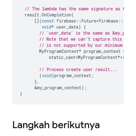
// The lambda has the same signature as the c
result
.
OnCompletion
(
[](
const
firebase
::
Future<firebase
::
auth
:
void
*
user_data
)
{
// `user_data` is the same as &my_progr
// Note that we can't capture this valu
// is not supported by our minimum comp
MyProgramContext
*
program_context
=
static_cast<MyProgramContext
*
>
(
user
// Process create user result...
(
void
)
program_context
;
},
&
my_program_context
);
}
Langkah berikutnya