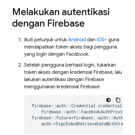
Melakukan autentikasi
dengan Firebase
Ikuti petunjuk untuk
Android
dan
iOS+
guna
mendapatkan token akses bagi pengguna
yang login dengan Facebook.
Setelah pengguna berhasil login, tukarkan
token akses dengan kredensial Firebase, lalu
lakukan autentikasi dengan Firebase
menggunakan kredensial Firebase:
firebase
::
auth
::
Credential
credential
=
firebase
::
auth
::
FacebookAuthProvider
:
firebase
::
Future<firebase
::
auth
::
AuthResul
auth
-
>
SignInAndRetrieveDataWithCredent