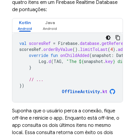
quatro itens em um
Firebase Realtime Database
de pontuações:
Kotlin
Java
val
scoresRef
=
Firebase
.
database
.
getReference
(
scoresRef
.
orderByValue
().
limitToLast
(
4
).
addChil
override
fun
onChildAdded
(
snapshot
:
DataSna
Log
.
d
(
TAG
,
"The 
${
snapshot
.
key
}
 dinosau
}
// ...
})
OfflineActivity
.
kt
Suponha que o usuário perca a conexão, fique
off-line e reinicie o app. Enquanto está off-line, o
app consulta os dois últimos itens no mesmo
local. Essa consulta retorna com êxito os dois