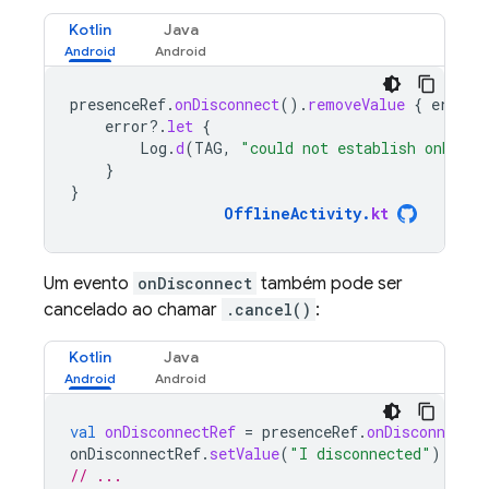
Kotlin
Java
presenceRef
.
onDisconnect
().
removeValue
{
error
,
error
?.
let
{
Log
.
d
(
TAG
,
"could not establish onDisco
}
}
OfflineActivity
.
kt
Um evento
onDisconnect
também pode ser
cancelado ao chamar
.cancel()
:
Kotlin
Java
val
onDisconnectRef
=
presenceRef
.
onDisconnect
(
onDisconnectRef
.
setValue
(
"I disconnected"
)
// ...