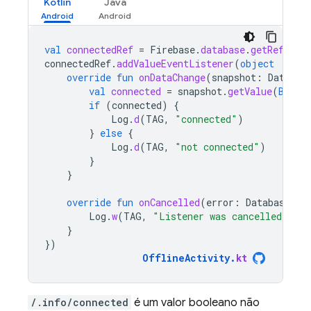
Kotlin
Java
val
connectedRef
=
Firebase
.
database
.
getReferen
connectedRef
.
addValueEventListener
(
object
:
Val
override
fun
onDataChange
(
snapshot
:
DataSna
val
connected
=
snapshot
.
getValue
(
Boole
if
(
connected
)
{
Log
.
d
(
TAG
,
"connected"
)
}
else
{
Log
.
d
(
TAG
,
"not connected"
)
}
}
override
fun
onCancelled
(
error
:
DatabaseErr
Log
.
w
(
TAG
,
"Listener was cancelled"
)
}
})
OfflineActivity
.
kt
/.info/connected
é um valor booleano não