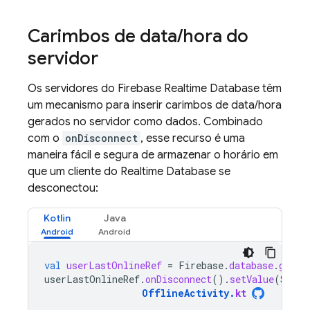
Carimbos de data
/
hora do
servidor
Os servidores do
Firebase Realtime Database
têm
um mecanismo para inserir carimbos de data/hora
gerados no servidor como dados. Combinado
com o
onDisconnect
, esse recurso é uma
maneira fácil e segura de armazenar o horário em
que um cliente do
Realtime Database
se
desconectou:
Kotlin
Java
val
userLastOnlineRef
=
Firebase
.
database
.
getRe
userLastOnlineRef
.
onDisconnect
().
setValue
(
Serve
OfflineActivity
.
kt