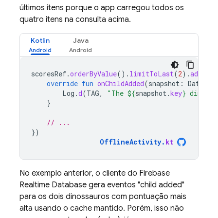
últimos itens porque o app carregou todos os
quatro itens na consulta acima.
Kotlin
Java
scoresRef
.
orderByValue
().
limitToLast
(
2
).
addChil
override
fun
onChildAdded
(
snapshot
:
DataSna
Log
.
d
(
TAG
,
"The 
${
snapshot
.
key
}
 dinosau
}
// ...
})
OfflineActivity
.
kt
No exemplo anterior, o cliente do
Firebase
Realtime Database
gera eventos "child added"
para os dois dinossauros com pontuação mais
alta usando o cache mantido. Porém, isso não