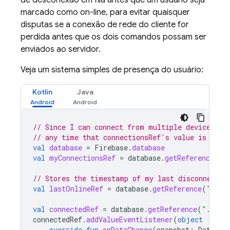
de desconexão em fila antes que um usuário seja
marcado como on-line, para evitar quaisquer
disputas se a conexão de rede do cliente for
perdida antes que os dois comandos possam ser
enviados ao servidor.
Veja um sistema simples de presença do usuário:
Kotlin
Java
// Since I can connect from multiple devices, w
// any time that connectionsRef's value is null
val
database
=
Firebase
.
database
val
myConnectionsRef
=
database
.
getReference
(
"u
// Stores the timestamp of my last disconnect (
val
lastOnlineRef
=
database
.
getReference
(
"/use
val
connectedRef
=
database
.
getReference
(
".info
connectedRef
.
addValueEventListener
(
object
:
Val
override
fun
onDataChange
(
snapshot
:
DataSna