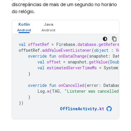
discrepâncias de mais de um segundo no horário
do relógio.
Kotlin
Java
val
offsetRef
=
Firebase
.
database
.
getReference
(
offsetRef
.
addValueEventListener
(
object
:
ValueE
override
fun
onDataChange
(
snapshot
:
DataSna
val
offset
=
snapshot
.
getValue
(
Double
::
val
estimatedServerTimeMs
=
System
.
curr
}
override
fun
onCancelled
(
error
:
DatabaseErr
Log
.
w
(
TAG
,
"Listener was cancelled"
)
}
})
OfflineActivity
.
kt