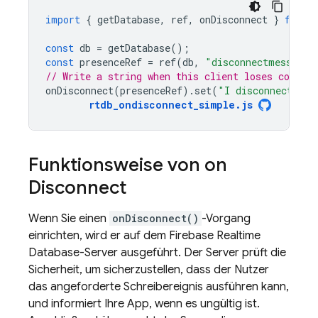
import
{
getDatabase
,
ref
,
onDisconnect
}
from
const
db
=
getDatabase
();
const
presenceRef
=
ref
(
db
,
"disconnectmessage"
// Write a string when this client loses connect
onDisconnect
(
presenceRef
).
set
(
"I disconnected!"
rtdb_ondisconnect_simple
.
js
Funktionsweise von on
Disconnect
Wenn Sie einen
onDisconnect()
-Vorgang
einrichten, wird er auf dem
Firebase Realtime
Database
-Server ausgeführt. Der Server prüft die
Sicherheit, um sicherzustellen, dass der Nutzer
das angeforderte Schreibereignis ausführen kann,
und informiert Ihre App, wenn es ungültig ist.