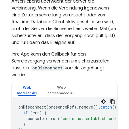
Anschließend überwacht der Server die
Verbindung. Wenn die Verbindung irgendwann
eine Zeitüberschreitung verursacht oder vom
Realtime Database
Client aktiv geschlossen wird,
prüft der Server die Sicherheit ein zweites Mal (um
sicherzustellen, dass der Vorgang noch gültig ist)
und ruft dann das Ereignis auf.
Ihre App kann den Callback für den
Schreibvorgang verwenden um sicherzustellen,
dass der
onDisconnect
korrekt angehängt
wurde:
Web
Web
onDisconnect
(
presenceRef
).
remove
().
catch
((
err
)
if
(
err
)
{
console
.
error
(
"could not establish onDiscon
}