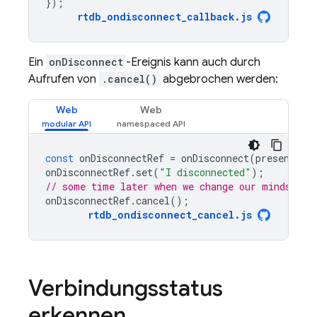
});
rtdb_ondisconnect_callback
.
js
Ein
onDisconnect
-Ereignis kann auch durch
Aufrufen von
.cancel()
abgebrochen werden:
Web
Web
const
onDisconnectRef
=
onDisconnect
(
presenceRe
onDisconnectRef
.
set
(
"I disconnected"
);
// some time later when we change our minds
onDisconnectRef
.
cancel
();
rtdb_ondisconnect_cancel
.
js
Verbindungsstatus
erkennen