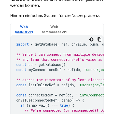
werden können.
Hier ein einfaches System für die Nutzerpräsenz:
Web
Web
import
{
getDatabase
,
ref
,
onValue
,
push
,
onDis
// Since I can connect from multiple devices or
// any time that connectionsRef's value is null
const
db
=
getDatabase
();
const
myConnectionsRef
=
ref
(
db
,
'users/joe/con
// stores the timestamp of my last disconnect (
const
lastOnlineRef
=
ref
(
db
,
'users/joe/lastOn
const
connectedRef
=
ref
(
db
,
'.info/connected'
)
onValue
(
connectedRef
,
(
snap
)
=
>
{
if
(
snap
.
val
()
===
true
)
{
// We're connected (or reconnected)! Do any