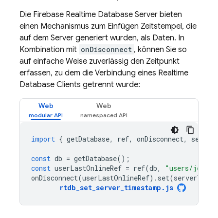
Die
Firebase Realtime Database
Server bieten
einen Mechanismus zum Einfügen Zeitstempel, die
auf dem Server generiert wurden, als Daten. In
Kombination mit
onDisconnect
, können Sie so
auf einfache Weise zuverlässig den Zeitpunkt
erfassen, zu dem die Verbindung eines
Realtime
Database
Clients getrennt wurde:
Web
Web
import
{
getDatabase
,
ref
,
onDisconnect
,
server
const
db
=
getDatabase
();
const
userLastOnlineRef
=
ref
(
db
,
"users/joe/la
onDisconnect
(
userLastOnlineRef
).
set
(
serverTimes
rtdb_set_server_timestamp
.
js