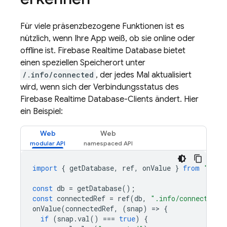
Für viele präsenzbezogene Funktionen ist es
nützlich, wenn Ihre App weiß, ob sie online oder
offline ist.
Firebase Realtime Database
bietet
einen speziellen Speicherort unter
/.info/connected
, der jedes Mal aktualisiert
wird, wenn sich der Verbindungsstatus des
Firebase Realtime Database
-Clients ändert. Hier
ein Beispiel:
Web
Web
import
{
getDatabase
,
ref
,
onValue
}
from
"fire
const
db
=
getDatabase
();
const
connectedRef
=
ref
(
db
,
".info/connected"
)
onValue
(
connectedRef
,
(
snap
)
=
>
{
if
(
snap
.
val
()
===
true
)
{