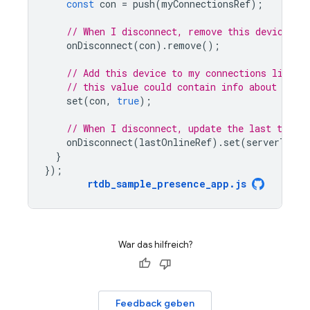
const
con
=
push
(
myConnectionsRef
);
// When I disconnect, remove this device
onDisconnect
(
con
).
remove
();
// Add this device to my connections list
// this value could contain info about the 
set
(
con
,
true
);
// When I disconnect, update the last time 
onDisconnect
(
lastOnlineRef
).
set
(
serverTimes
}
});
rtdb_sample_presence_app
.
js
War das hilfreich?
Feedback geben