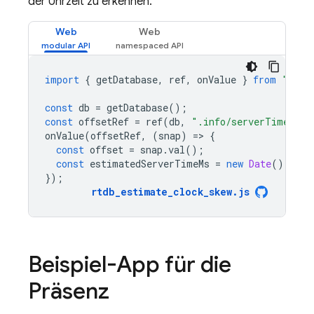
der Uhrzeit zu erkennen.
Web
Web
import
{
getDatabase
,
ref
,
onValue
}
from
"fire
const
db
=
getDatabase
();
const
offsetRef
=
ref
(
db
,
".info/serverTimeOffs
onValue
(
offsetRef
,
(
snap
)
=
>
{
const
offset
=
snap
.
val
();
const
estimatedServerTimeMs
=
new
Date
().
getT
});
rtdb_estimate_clock_skew
.
js
Beispiel-App für die
Präsenz