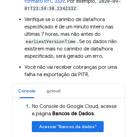
formato RFC 3339
. Por exemplo,
2020-09-
01T23:59:30.234233Z
.
Verifique se o carimbo de data/hora
especificado é de um minuto inteiro nas
últimas 7 horas, mas não antes do
earliestVersionTime
. Se os dados não
existirem mais no carimbo de data/hora
especificado, será gerado um erro.
Você não vai receber cobranças por uma
falha na exportação da PITR.
Console
gcloud
No Console do Google Cloud, acesse
a página
Bancos de Dados
.
Acessar "Bancos de dados"