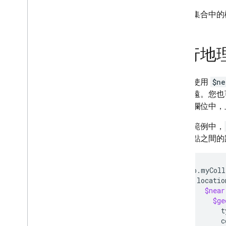
技術和最佳做法
如要對集合中的
Cloud Firestore 整合
API 與 SDK 參考資料
執行地
範例
Enterprise 版
您可以使用
$ne
Enterprise 版本模式總覽
近到最遠。您也
使用 Core 和 Pipeline 作業的原生
模式
的文件欄位中，
與 Mongo
DB 相容的 Firestore
在下列範例中，
Mongo
DB 相容性總覽
中地理點之間的
開始使用 Mongo
DB 相容性
管理資料庫
連線至資料庫
db.myColl
locatio
管理資料
$near
建立資料索引
$ge
使用變更串流讀取即時資料
t
c
資料行為和生命週期管理