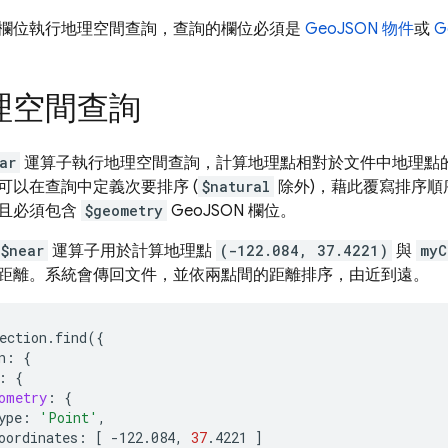
欄位執行地理空間查詢，查詢的欄位必須是
GeoJSON 物件
或
G
理空間查詢
ar
運算子執行地理空間查詢，計算地理點相對於文件中地理點
可以在查詢中定義次要排序 (
$natural
除外)，藉此覆寫排序順
且必須包含
$geometry
GeoJSON 欄位。
$near
運算子用於計算地理點
(-122.084, 37.4221)
與
myC
距離。系統會傳回文件，並依兩點間的距離排序，由近到遠。
ection.find
({
n:
{
:
{
ometry
:
{
ype:
'Point'
oordinates:
[
-122.084,
37
.4221
]