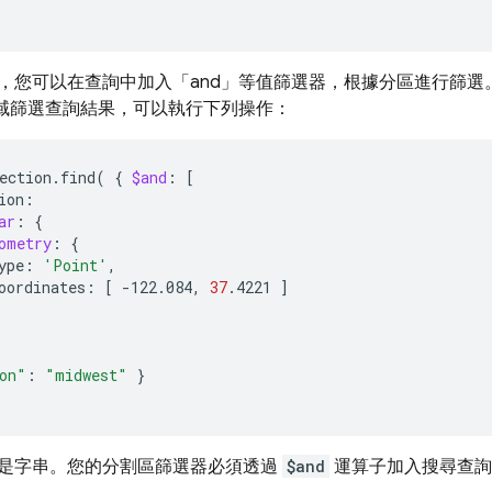
，您可以在查詢中加入「and」等值篩選器，根據分區進行篩
域篩選查詢結果，可以執行下列操作：
ection.find
(
{
$and
:
[
ar
:
{
ometry
:
{
ype:
'Point'
oordinates:
[
-122.084,
37
.4221
]
on"
:
"midwest"
}
是字串。您的分割區篩選器必須透過
$and
運算子加入搜尋查詢