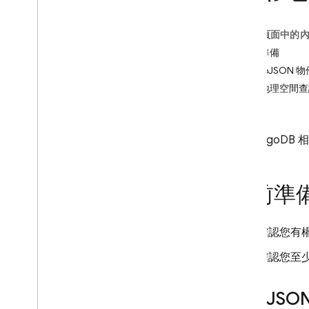
App Check
這個頁面中的
SQL Connect
事前準備
GeoJSON 物
Cloud Firestore
執行地理空間查
簡介
限制
Cloud Firestore 版本
在 Mongo
Standard 版
Discover
開始使用核心作業
事前準
管理資料庫
管理資料
確認您有權
保護與驗證資料
解決方案
確認您至少有
用量、限制和定價
監控與疑難排解
Geo
JSO
備份與時間點復原