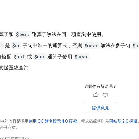
算子和
$text
運算子無法在同一項查詢中使用。
r
是
$or
子句中唯一的運算式，否則
$near
無法在多子句
$o
法搭配
$not
或
$nor
運算子使用
$near
。
支援匯總查詢。
這對你有幫助嗎？
提供意見
面中的內容是採用
創用 CC 姓名標示 4.0 授權
，程式碼範例則為
阿帕契 2.0 授權
業的註冊商標。
27 (世界標準時間)。