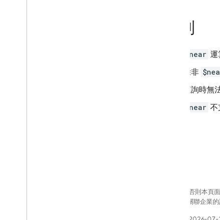
限制
$near
運
除非
$nea
查詢時無
$near
不
除非另有註明，否則本頁
Oracle 和/或其關聯企
上次更新時間：2026-07-