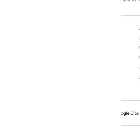
瞭解詳情
開發人員指南
SDK 與 API 參考資料
範例
程式庫
GitHub
Android
Chrome
Firebase
Google Clou
條款
隱私權
Manage cookies