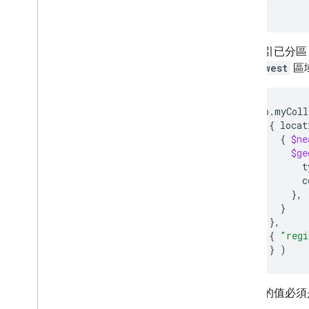
}
安全性規則
如果索引已分區
App Hosting
依
midwest
區
Hosting
db.myColl
{
Cloud Functions
{
$ne
$ge
t
Extensions
c
}
Firebase ML
}
}
相關產品
{
"regi
]
}
)
Cloud Messaging
Remote Config
分割區的值必須