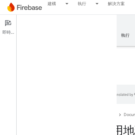
建構
執行
解決方案
Documentation
Firestore
即時通訊
總覽
基礎知識
AI
建構
執行
總覽
模擬器套件
Authentication
Firebase
Docum
驗證電話號碼
使用地