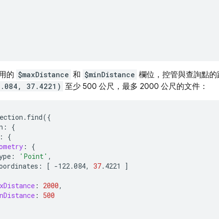
選用的
$maxDistance
和
$minDistance
欄位，控管與查詢點的距
2.084, 37.4221)
至少 500 公尺，最多 2000 公尺的文件：
ection.find
({
n:
{
:
{
ometry
:
{
ype:
'Point'
oordinates:
[
-122.084,
37
.4221
]
xDistance
:
2000
nDistance
:
500