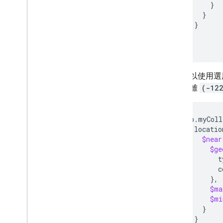
}
支援的 Mongo
DB 資料類型、
}
驅動程式和功能
}
刪除資料
}
盡可能提高查詢效能
)
藉助 Gemini 編寫 MQL
程式碼
您也可以使用
使用文字搜尋
傳回距離
(-12
使用地理空間查詢
使用已儲存的查詢
遷移
db.myColl
locatio
保護與驗證資料
$near
使用量、位置和價格
$ge
監控與疑難排解
t
c
備份與時間點復原
}
$ma
Realtime Database
$mi
}
}
Storage