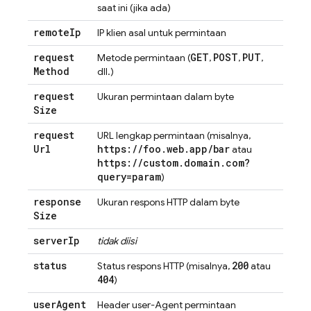
saat ini (jika ada)
remote
Ip
IP klien asal untuk permintaan
request
GET
POST
PUT
Metode permintaan (
,
,
,
Method
dll.)
request
Ukuran permintaan dalam byte
Size
request
URL lengkap permintaan (misalnya,
Url
https:
/
/
foo
.
web
.
app
/
bar
atau
https:
/
/
custom
.
domain
.
com?
query=param
)
response
Ukuran respons HTTP dalam byte
Size
server
Ip
tidak diisi
status
200
Status respons HTTP (misalnya,
atau
404
)
user
Agent
Header user-Agent permintaan