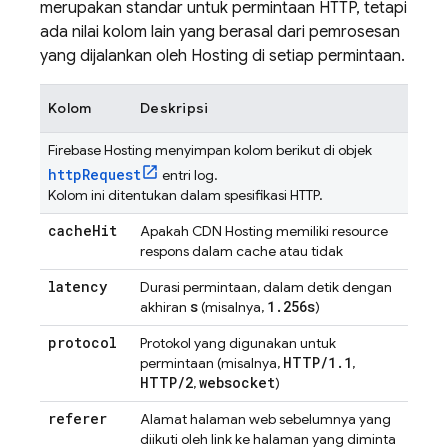
merupakan standar untuk permintaan HTTP, tetapi
ada nilai kolom lain yang berasal dari pemrosesan
yang dijalankan oleh
Hosting
di setiap permintaan.
Kolom
Deskripsi
Firebase Hosting
menyimpan kolom berikut di objek
httpRequest
entri log.
Kolom ini ditentukan dalam spesifikasi HTTP.
cache
Hit
Apakah CDN
Hosting
memiliki resource
respons dalam cache atau tidak
latency
Durasi permintaan, dalam detik dengan
s
1
.
256s
akhiran
(misalnya,
)
protocol
Protokol yang digunakan untuk
HTTP
/
1
.
1
permintaan (misalnya,
,
HTTP
/
2
websocket
,
)
referer
Alamat halaman web sebelumnya yang
diikuti oleh link ke halaman yang diminta