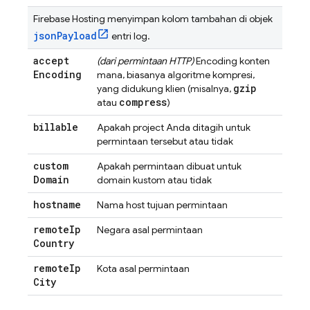
Firebase Hosting
menyimpan kolom tambahan di objek
jsonPayload
entri log.
accept
(dari permintaan HTTP)
Encoding konten
Encoding
mana, biasanya algoritme kompresi,
gzip
yang didukung klien (misalnya,
compress
atau
)
billable
Apakah project Anda ditagih untuk
permintaan tersebut atau tidak
custom
Apakah permintaan dibuat untuk
Domain
domain kustom atau tidak
hostname
Nama host tujuan permintaan
remote
Ip
Negara asal permintaan
Country
remote
Ip
Kota asal permintaan
City