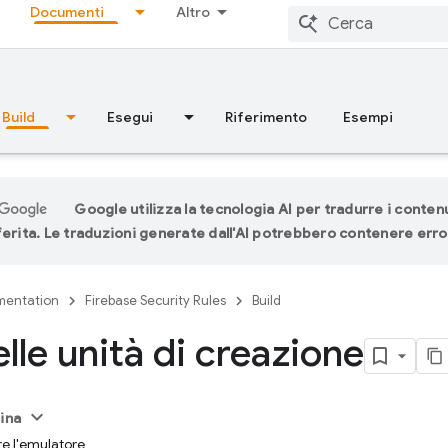
Documenti
Altro
Build
Esegui
Riferimento
Esempi
Google utilizza la tecnologia AI per tradurre i contenu
ferita. Le traduzioni generate dall'AI potrebbero contenere erro
entation
Firebase Security Rules
Build
elle unità di creazione
ina
re l'emulatore