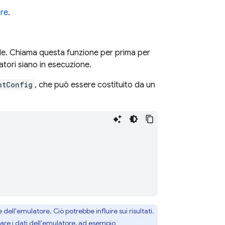
are
.
egole. Chiama questa funzione per prima per
atori siano in esecuzione.
ntConfig
, che può essere costituito da un
ell'emulatore. Ciò potrebbe influire sui risultati.
lare i dati dell'emulatore, ad esempio