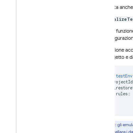
Consulta anch
initializeTe
Questa funzione 
la configurazion
La funzione acc
ID progetto e da
let
testEnv
projectId
firestore
rules
:
}
,
}
);
Nota: gli emula
Per cancellare i d