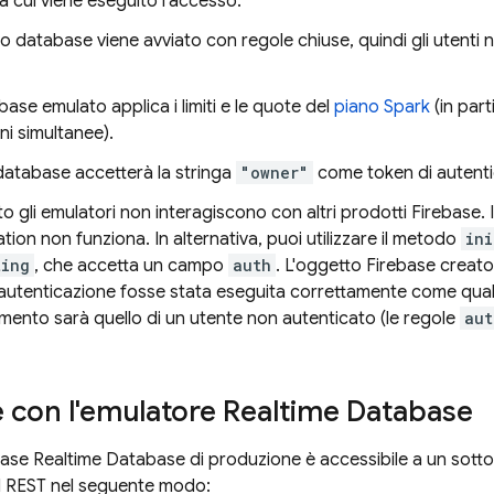
 cui viene eseguito l'accesso.
 database viene avviato con regole chiuse, quindi gli utenti
ase emulato applica i limiti e le quote del
piano Spark
(in part
i simultanee).
database accetterà la stringa
"owner"
come token di autenti
 gli emulatori non interagiscono con altri prodotti Firebase. In
tion non funziona. In alternativa, puoi utilizzare il metodo
ini
ting
, che accetta un campo
auth
. L'oggetto Firebase creat
autenticazione fosse stata eseguita correttamente come qualsi
ento sarà quello di un utente non autenticato (le regole
aut
e con l'emulatore
Realtime Database
base
Realtime Database
di produzione è accessibile a un sott
I REST nel seguente modo: