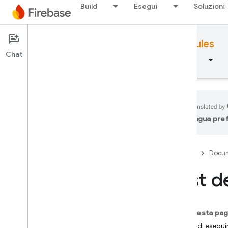
Build
Esegui
Soluzioni
Documentation
Firebase Security Rules
Chat
Panoramica
Concetti fondamentali
AI
lingua pre
Panoramica
Firebase
Docum
Emulator Suite
Test d
Authentication
Verifica del numero di
Su questa pag
telefono
Prima di esegui