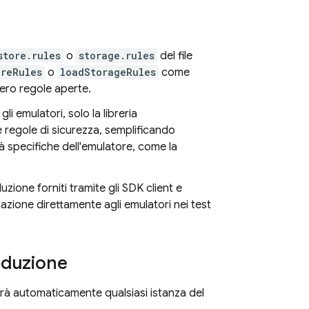
store.rules
o
storage.rules
del file
oreRules
o
loadStorageRules
come
sero regole aperte.
li emulatori, solo la libreria
e regole di sicurezza, semplificando
ità specifiche dell'emulatore, come la
zione forniti tramite gli SDK client e
azione direttamente agli emulatori nei test
roduzione
erà automaticamente qualsiasi istanza del