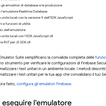
a gli emulatori di database e la produzione
n l'emulatore Realtime Database
e unità locali con la versione 9 dell'SDK JavaScript
e funzioni di utilità
ici dell'emulatore
e unità locali con l'SDK JavaScript v8
eria RUT per JS SDK v8
Emulator Suite
semplificano la convalida completa delle
funzi
mo strumento per verificare le configurazioni di
Firebase Secur
atizzare i test unitari in un ambiente locale. I metodi descri
atizzare i test unitari per la tua app che convalidano il tuo
Se
ora fatto,
configura gli emulatori Firebase
.
i eseguire l'emulatore