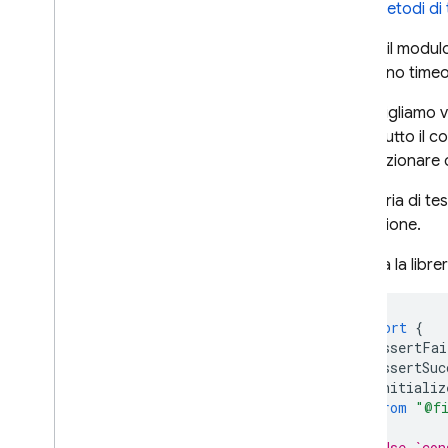
Metodi di 
Utilizza il modu
verificano timeo
Ti consigliamo v
Quasi tutto il c
per funzionare 
La libreria di t
produzione.
Importa la libre
import
{
assertFai
assertSuc
initializ
}
from
"@fi
// Use `con