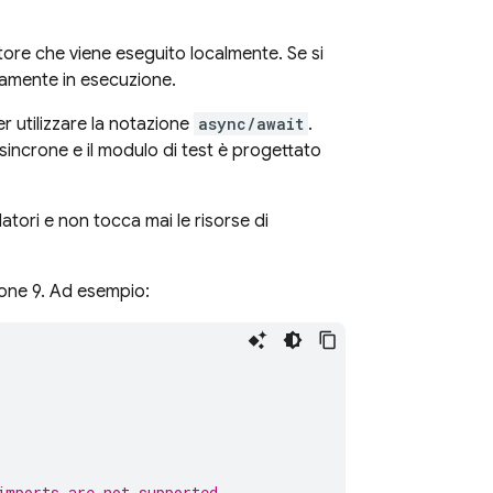
tore che viene eseguito localmente. Se si
tivamente in esecuzione.
r utilizzare la notazione
async/await
.
sincrone e il modulo di test è progettato
atori e non tocca mai le risorse di
sione 9. Ad esempio:
imports are not supported