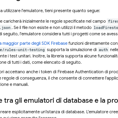
e a utilizzare l'emulatore, tieni presente quanto segue:
e caricherà inizialmente le regole specificate nel campo
fire
.json
. Se il file non esiste e non utilizzi il metodo
loadFirest
di seguito, l'emulatore considera tutti i progetti come se aves
la maggior parte degli SDK Firebase
funzioni direttamente con g
e/rules-unit-testing
supporta la simulazione di
auth
nell
te i test unitari. Inoltre, la libreria supporta alcune funzional
one di tutti i dati, come elencato di seguito.
ori accettano anche i token di Firebase Authentication di produ
e regole di conseguenza, il che consente di connettere l'applic
zione e manuali.
e tra gli emulatori di database e la p
reare esplicitamente un'istanza di database. L'emulatore cre