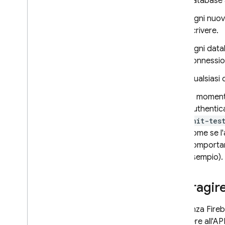
database a
Cloud Messaging
Ogni nuovo
scrivere.
Remote Config
Ogni datab
connession
Qualsiasi 
Al momento
Authentica
unit-tes
come se l'
comportam
esempio).
Interagir
Un'istanza Fire
accedere all'AP