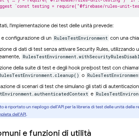
ggest `const testing = require("@firebase/rules-unit-te
ati, l'implementazione dei test delle unità prevede:
 e configurazione di un
RulesTestEnvironment
con una chi
ione di dati di test senza attivare
Security Rules
, utilizzando
eamente,
RulesTestEnvironment.withSecurityRulesDisab
ione della suite di test e degli hook pre/post test con chiamate
RulesTestEnvironment.cleanup()
o
RulesTestEnvironmen
zione di scenari di test che simulano gli stati di autenticazion
tEnvironment.authenticatedContext
e
RulesTestEnviron
o è riportato un riepilogo dell'API per la libreria di test delle unità dell
pleta dell'API
.
muni e funzioni di utilità