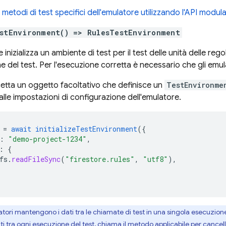
e
metodi di test specifici dell'emulatore utilizzando l'API modul
stEnvironment() => RulesTestEnvironment
inizializza un ambiente di test per il test delle unità delle r
e del test. Per l'esecuzione corretta è necessario che gli emul
etta un oggetto facoltativo che definisce un
TestEnvironme
lle impostazioni di configurazione dell'emulatore.
=
await
initializeTestEnvironment
(
{
:
"demo-project-1234"
,
:
{
fs
.
readFileSync
(
"firestore.rules"
,
"utf8"
),
tori mantengono i dati tra le chiamate di test in una singola esecuzione d
ati tra ogni esecuzione del test, chiama il metodo applicabile per cancel