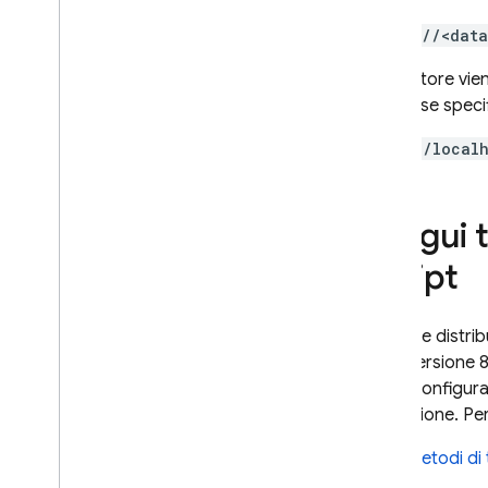
https://<dat
L'emulatore vien
database specifi
http://local
Esegui t
Script
Firebase distrib
l'SDK versione 8.
meno configurazi
produzione. Per
Metodi di 