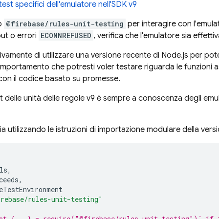
test specifici dell'emulatore nell'SDK v9
lo
@firebase/rules-unit-testing
per interagire con l'emula
ut o errori
ECONNREFUSED
, verifica che l'emulatore sia effet
ivamente di utilizzare una versione recente di Node.js per pote
omportamento che potresti voler testare riguarda le funzioni a
con il codice basato su promesse.
est delle unità delle regole v9 è sempre a conoscenza degli emul
ria utilizzando le istruzioni di importazione modulare della ver
ls
,
ceeds
,
eTestEnvironment
rebase/rules-unit-testing"
st { … } = require("@firebase/rules-unit-testing")` if 