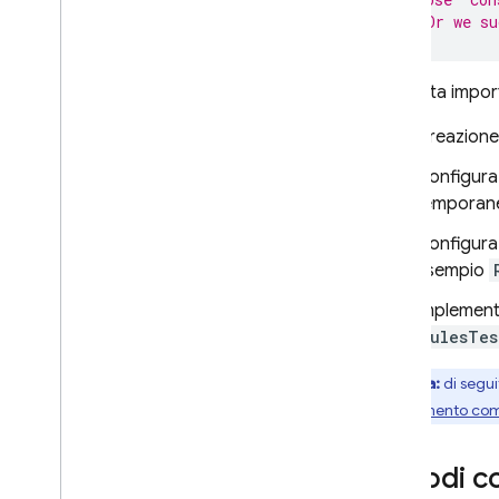
// Or we su
Una volta import
Creazione
Configuraz
temporan
Configuraz
esempio
Implementa
RulesTes
Nota:
di seguit
di riferimento com
Metodi co