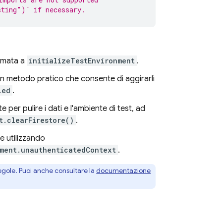
sting")` if necessary.
amata a
initializeTestEnvironment
.
 un metodo pratico che consente di aggirarli
led
.
 per pulire i dati e l'ambiente di test, ad
t.clearFirestore()
.
e utilizzando
ment.unauthenticatedContext
.
e regole. Puoi anche consultare la
documentazione