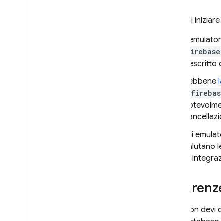
Configura l'emulatore
Test delle unità di creazione
Prima di iniziar
Generare report di test
L'emulator
Convalidare rapidamente le
firebase
regole di sicurezza
descritto 
Gestisci ed esegui il deployment
delle regole di sicurezza
Sebbene
@firebas
App Hosting
notevolmen
cancellazi
Hosting
Gli emulat
valutano l
Cloud Functions
di integra
Extensions
Differenz
Firebase ML
Non devi c
PRODOTTI CORRELATI