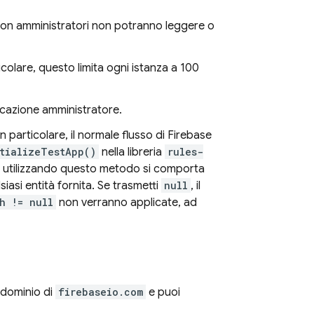
 non amministratori non potranno leggere o
icolare, questo limita ogni istanza a 100
cazione amministratore.
 particolare, il normale flusso di Firebase
tializeTestApp()
nella libreria
rules-
o utilizzando questo metodo si comporta
asi entità fornita. Se trasmetti
null
, il
h != null
non verranno applicate, ad
odominio di
firebaseio.com
e puoi