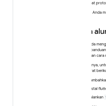
Menerapkan mutasi SQL
membuat protot
Connect
Mengamankan operasi dengan
Setelah Anda mel
otorisasi
Menerapkan operasi
menggunakan SQL native
Apa alu
Melakukan pengembangan
dan pengujian dengan SQL
Connect
Jika Anda meng
Mengisikan data pengujian dan
Dalam panduan 
melakukan operasi massal
Anda dan cara 
Membuat SDK Web
Singkatnya, unt
Membuat Android SDK
prasyarat berik
Membuat i
OS SDK
Membuat Flutter SDK
Tambahkan
Mendapatkan update secara
real-time
Instal flut
Membuat Admin SDK
Jalankan
Menggunakan emulator SQL
Connect untuk CI
/
CD