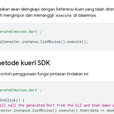
ilkan akan dilengkapi dengan Referensi Kueri yang telah dit
lah mengimpor dan memanggil
execute
di dalamnya.
erated/movies.dart'
;
sConnector
.
instance
.
listMovies
().
execute
();
metode kueri SDK
contoh penggunaan fungsi pintasan tindakan ini:
erated/movies.dart'
;
BtnClick
()
{
ill call the generated Dart from the CLI and then make 
nector
.
instance
.
listMovies
().
execute
().
then
(
data
=
>
sho