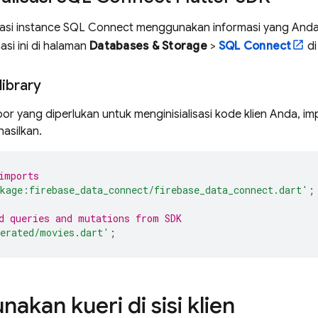
sasi instance
SQL Connect
menggunakan informasi yang Anda
si ini di halaman
Databases & Storage
>
SQL Connect
di
ibrary
or yang diperlukan untuk menginisialisasi kode klien Anda, i
hasilkan.
imports
kage:firebase_data_connect/firebase_data_connect.dart'
;
d queries and mutations from SDK
erated/movies.dart'
;
akan kueri di sisi klien