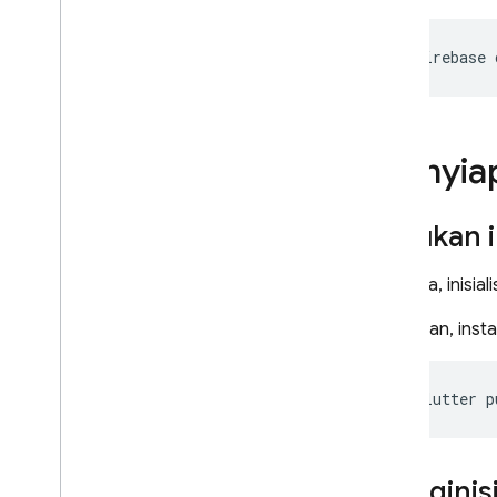
Cloud Firestore
firebase
Realtime Database
Storage
Menyiap
Aturan Keamanan
Lakukan in
App Hosting
Pertama, inisia
Hosting
Kemudian, insta
Cloud Functions
flutter
p
Extensions
Menginisi
Firebase ML