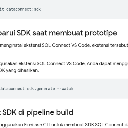
it
dataconnect
:
sdk
rui SDK saat membuat prototipe
h menginstal ekstensi SQL Connect VS Code, ekstensi terseb
ggunakan ekstensi SQL Connect VS Code, Anda dapat menggu
K yang dihasilkan.
dataconnect:sdk:generate
--watch
SDK di pipeline build
nggunakan Firebase CLI untuk membuat SDK
SQL Connect
da