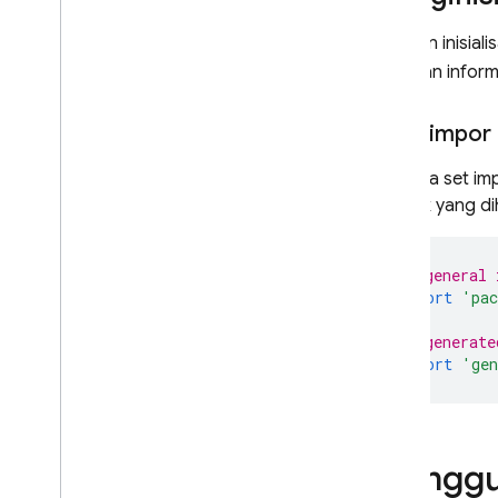
PRODUK TERKAIT
Lakukan inisiali
Temukan informa
Cloud Messaging
Remote Config
Mengimpor l
Ada dua set imp
spesifik yang di
// general 
import
'pac
// generate
import
'gen
Menggun