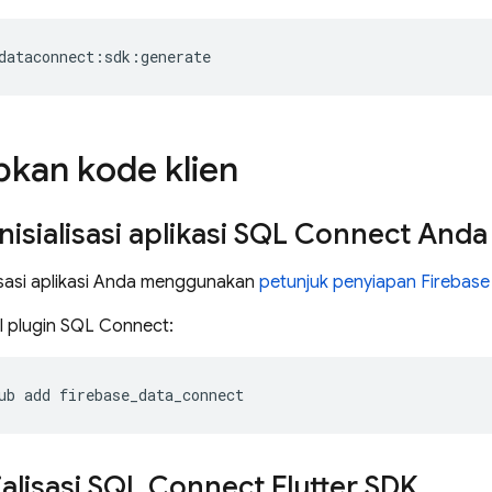
dataconnect:sdk:generate
kan kode klien
isialisasi aplikasi
SQL Connect
Anda
lisasi aplikasi Anda menggunakan
petunjuk penyiapan Firebase
l plugin
SQL Connect
:
ub
add
firebase_data_connect
alisasi
SQL Connect
Flutter SDK