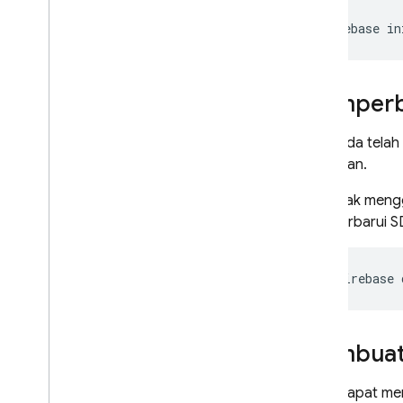
Panduan referensi bahasa
Graph
QL
firebase
in
Referensi perintah
Referensi kueri
Memperba
Referensi mutasi
Referensi objek
Jika Anda tela
Referensi objek input
dihasilkan.
Referensi skalar
Referensi enum
Jika tidak men
memperbarui SD
Panduan referensi tambahan
Referensi CLI
Referensi file konfigurasi SQL
firebase
Connect
Konfigurasi IAM untuk project
SQL Connect
Membuat 
Referensi Common Expression
Language (CEL)
Referensi Cloud Audit Logging
Anda dapat me