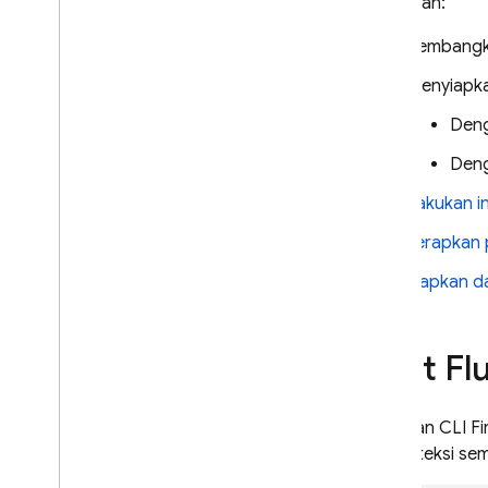
Kemudian:
Mengelola project SQL
Kembangka
Connect
Mengelola skema dan konektor
Menyiapk
Mengelola layanan dan database
Den
Menjalankan operasi dengan hak
istimewa menggunakan Firebase
Den
Admin SDK
Lakukan in
Solusi SQL Connect
Terapkan 
Menggunakan bantuan AI untuk
skema
,
kueri
,
dan mutasi
Siapkan d
Memperluas dengan Cloud
Functions
Memperluas dukungan sumber
Buat Fl
data dengan resolver kustom
Melakukan penelusuran
kemiripan vektor
Gunakan CLI
Fi
Melakukan penelusuran teks
mendeteksi semu
lengkap