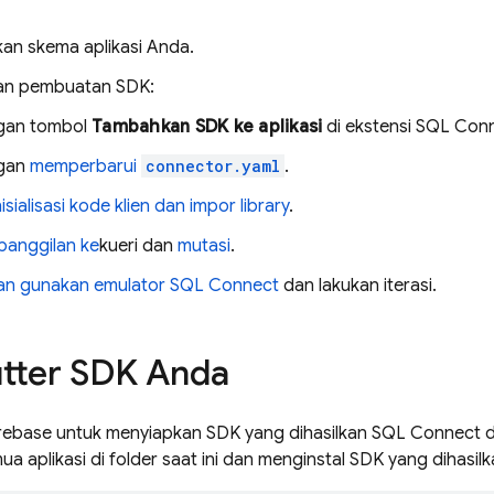
n skema aplikasi Anda.
an pembuatan SDK:
gan tombol
Tambahkan SDK ke aplikasi
di ekstensi SQL Con
gan
memperbarui
connector.yaml
.
isialisasi kode klien dan impor library
.
panggilan ke
kueri dan
mutasi
.
an gunakan emulator
SQL Connect
dan lakukan iterasi.
utter SDK Anda
rebase
untuk menyiapkan SDK yang dihasilkan
SQL Connect
d
a aplikasi di folder saat ini dan menginstal SDK yang dihasil