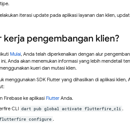
ipe.
akukan iterasi update pada aplikasi layanan dan klien, update 
r kerja pengembangan klien?
ikuti
Mulai
, Anda telah diperkenalkan dengan alur pengemba
ini, Anda akan menemukan informasi yang lebih mendetail te
menggunakan kueri dan mutasi klien.
uk menggunakan SDK Flutter yang dihasilkan di aplikasi klien
ut:
 Firebase ke aplikasi
Flutter
Anda.
terfire CLI
dart pub global activate flutterfire_cli
.
flutterfire configure
.