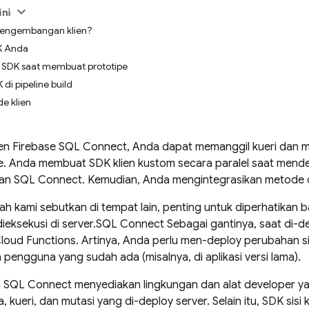
ini
 pengembangan klien?
DK Anda
SDK saat membuat prototipe
i pipeline build
e klien
ien
Firebase SQL Connect
, Anda dapat memanggil kueri dan mu
se. Anda membuat SDK klien kustom secara paralel saat mende
nan
SQL Connect
. Kemudian, Anda mengintegrasikan metode da
lah kami sebutkan di tempat lain, penting untuk diperhatikan b
ieksekusi di server.
SQL Connect
Sebagai gantinya, saat di-d
Cloud Functions. Artinya, Anda perlu men-deploy perubahan si
engguna yang sudah ada (misalnya, di aplikasi versi lama).
a
SQL Connect
menyediakan lingkungan dan alat developer
 kueri, dan mutasi yang di-deploy server. Selain itu, SDK sisi