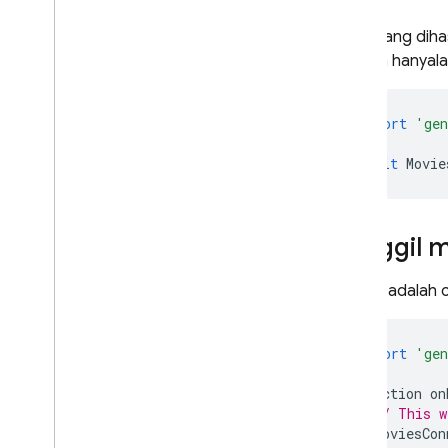
Kode yang dihas
lakukan hanya
import
'gen
await
Movie
Panggil 
Berikut adalah 
import
'gen
function
on
// This w
MoviesCon