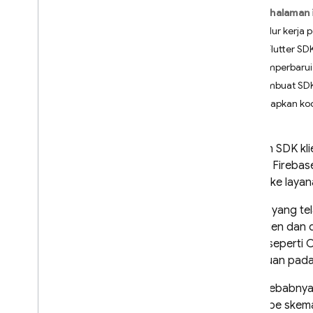
App Check
Pada halaman 
Apa alur kerja
SQL Connect
Buat Flutter S
Pengantar
Memperbarui 
Penetapan harga dan penagihan
Membuat SDK d
Mulai
Menyiapkan kod
Mulai menggunakan agen AI
Panduan memulai
Dengan SDK kl
aplikasi Fireba
Platform Apple
deploy ke laya
Android
Reaksi
Seperti yang te
Flutter
kode klien dan d
server seperti 
Mendesain skema dan
operasi
gangguan pada p
Mendesain skema SQL Connect
Itulah sebabny
Menerapkan kueri SQL Connect
prototipe skema,