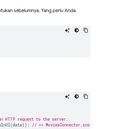
entukan sebelumnya. Yang perlu Anda
an HTTP request to the server.
wInUI
(
data
));
// == MoviesConnector.instance.listMovies