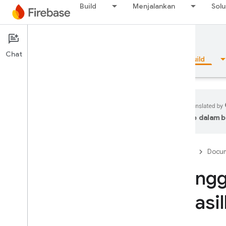
Build
Menjalankan
Solu
Documentation
SQL Connect
Chat
Ringkasan
Dasar-dasar
AI
Build
ke dalam b
Ringkasan
Firebase
Docum
Emulator Suite
Mengg
Authentication
dihasi
Verifikasi Nomor Telepon