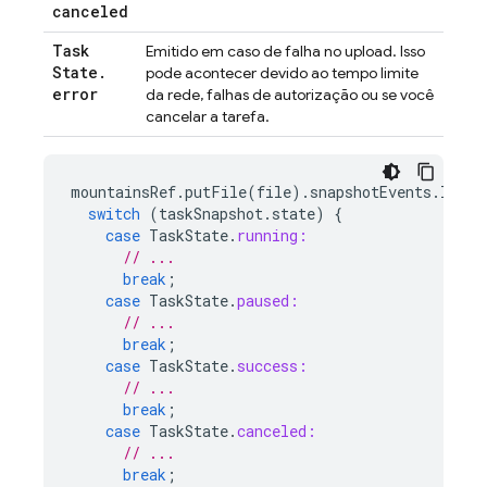
canceled
Task
Emitido em caso de falha no upload. Isso
State
.
pode acontecer devido ao tempo limite
error
da rede, falhas de autorização ou se você
cancelar a tarefa.
mountainsRef
.
putFile
(
file
).
snapshotEvents
.
liste
switch
(
taskSnapshot
.
state
)
{
case
TaskState
.
running:
// ...
break
;
case
TaskState
.
paused:
// ...
break
;
case
TaskState
.
success:
// ...
break
;
case
TaskState
.
canceled:
// ...
break
;