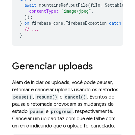
await
mountainsRef
.
putFile
(
file
,
SettableMeta
contentType:
"image/jpeg"
,
));
}
on
firebase_core
.
FirebaseException
catch
(
e
)
// ...
}
Gerenciar uploads
Além de iniciar os uploads, você pode pausar,
retomar e cancelar uploads usando os métodos
pause()
,
resume()
e
cancel()
. Eventos de
pausa e retomada provocam as mudanças de
estado
pause
e
progress
, respectivamente.
Cancelar um upload faz com que ele falhe com
um erro indicando que o upload foi cancelado.