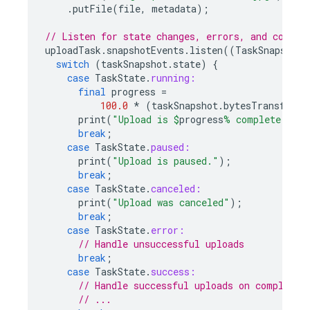
.
putFile
(
file
,
metadata
);
// Listen for state changes, errors, and comple
uploadTask
.
snapshotEvents
.
listen
((
TaskSnapshot
switch
(
taskSnapshot
.
state
)
{
case
TaskState
.
running:
final
progress
=
100.0
*
(
taskSnapshot
.
bytesTransferre
print
(
"Upload is 
$
progress
% complete."
);
break
;
case
TaskState
.
paused:
print
(
"Upload is paused."
);
break
;
case
TaskState
.
canceled:
print
(
"Upload was canceled"
);
break
;
case
TaskState
.
error:
// Handle unsuccessful uploads
break
;
case
TaskState
.
success:
// Handle successful uploads on complete
// ...