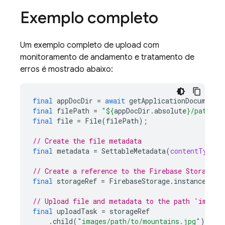
Exemplo completo
Um exemplo completo de upload com
monitoramento de andamento e tratamento de
erros é mostrado abaixo:
final
appDocDir
=
await
getApplicationDocuments
final
filePath
=
"
${
appDocDir
.
absolute
}
/path/to
final
file
=
File
(
filePath
);
// Create the file metadata
final
metadata
=
SettableMetadata
(
contentType:
// Create a reference to the Firebase Storage b
final
storageRef
=
FirebaseStorage
.
instance
.
ref
// Upload file and metadata to the path 'images
final
uploadTask
=
storageRef
.
child
(
"images/path/to/mountains.jpg"
)