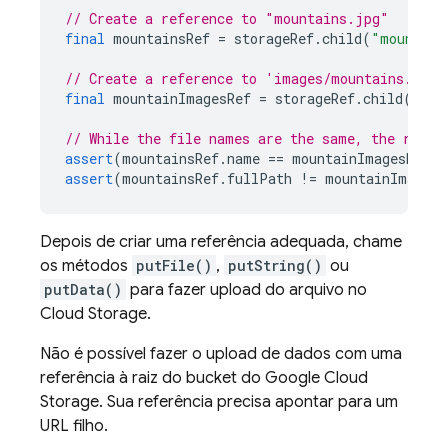
// Create a reference to "mountains.jpg"
final
mountainsRef
=
storageRef
.
child
(
"mountain
// Create a reference to 'images/mountains.jpg'
final
mountainImagesRef
=
storageRef
.
child
(
"ima
// While the file names are the same, the refer
assert
(
mountainsRef
.
name
==
mountainImagesRef
.
n
assert
(
mountainsRef
.
fullPath
!=
mountainImagesR
Depois de criar uma referência adequada, chame
os métodos
putFile()
,
putString()
ou
putData()
para fazer upload do arquivo no
Cloud Storage.
Não é possível fazer o upload de dados com uma
referência à raiz do bucket do Google Cloud
Storage. Sua referência precisa apontar para um
URL filho.