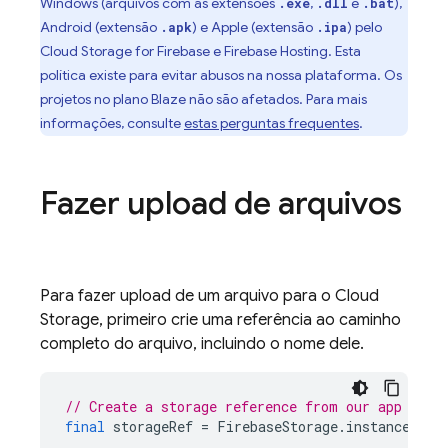
Windows (arquivos com as extensões
,
e
),
.exe
.dll
.bat
Android (extensão
) e Apple (extensão
) pelo
.apk
.ipa
Cloud Storage for Firebase
e
Firebase Hosting
. Esta
política existe para evitar abusos na nossa plataforma. Os
projetos no plano Blaze não são afetados. Para mais
informações, consulte
estas perguntas frequentes
.
Fazer upload de arquivos
Para fazer upload de um arquivo para o Cloud
Storage, primeiro crie uma referência ao caminho
completo do arquivo, incluindo o nome dele.
// Create a storage reference from our app
final
storageRef
=
FirebaseStorage
.
instance
.
ref