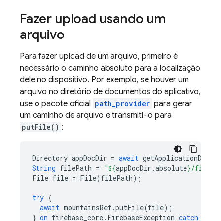
Fazer upload usando um
arquivo
Para fazer upload de um arquivo, primeiro é
necessário o caminho absoluto para a localização
dele no dispositivo. Por exemplo, se houver um
arquivo no diretório de documentos do aplicativo,
use o pacote oficial
path_provider
para gerar
um caminho de arquivo e transmiti-lo para
putFile()
:
Directory
appDocDir
=
await
getApplicationDocum
String
filePath
=
'
${
appDocDir
.
absolute
}
/file-t
File
file
=
File
(
filePath
);
try
{
await
mountainsRef
.
putFile
(
file
);
}
on
firebase_core
.
FirebaseException
catch
(
e
)