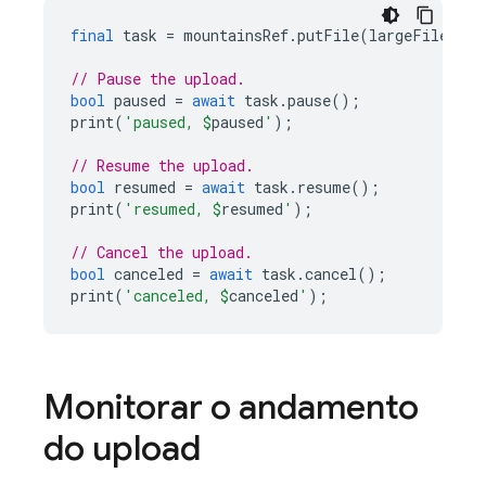
final
task
=
mountainsRef
.
putFile
(
largeFile
);
// Pause the upload.
bool
paused
=
await
task
.
pause
();
print
(
'paused, 
$
paused
'
);
// Resume the upload.
bool
resumed
=
await
task
.
resume
();
print
(
'resumed, 
$
resumed
'
);
// Cancel the upload.
bool
canceled
=
await
task
.
cancel
();
print
(
'canceled, 
$
canceled
'
);
Monitorar o andamento
do upload