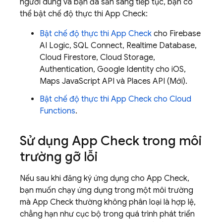
người dùng và bạn đã sẵn sàng tiếp tục, bạn có
thể bật chế độ thực thi
App Check
:
Bật chế độ thực thi
App Check
cho
Firebase
AI Logic
,
SQL Connect
,
Realtime Database
,
Cloud Firestore
,
Cloud Storage
,
Authentication
, Google Identity cho iOS,
Maps JavaScript API và Places API (Mới).
Bật chế độ thực thi
App Check
cho
Cloud
Functions
.
Sử dụng
App Check
trong môi
trường gỡ lỗi
Nếu sau khi đăng ký ứng dụng cho
App Check
,
bạn muốn chạy ứng dụng trong một môi trường
mà
App Check
thường không phân loại là hợp lệ,
chẳng hạn như cục bộ trong quá trình phát triển