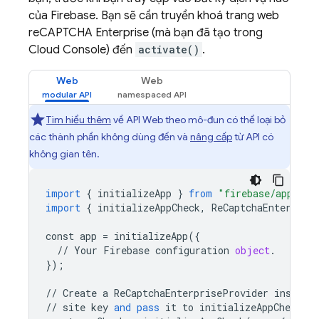
của Firebase. Bạn sẽ cần truyền khoá trang web
reCAPTCHA Enterprise (mà bạn đã tạo trong
Cloud Console) đến
activate()
.
Web
Web
Tìm hiểu thêm
về API Web theo mô-đun có thể loại bỏ
các thành phần không dùng đến và
nâng cấp
từ API có
không gian tên.
import
{
initializeApp
}
from
"firebase/app"
;
import
{
initializeAppCheck
,
ReCaptchaEnterpris
const
app
=
initializeApp
({
//
Your
Firebase
configuration
object
.
});
//
Create
a
ReCaptchaEnterpriseProvider
instanc
//
site
key
and
pass
it
to
initializeAppCheck
()