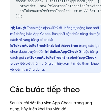
const
appCheck
=
initializeAppCheck
(
app
,
{
provider
:
new
ReCaptchaEnterpriseProvider
(
/*
isTokenAutoRefreshEnabled
:
true
//
Set
to
tru
});
Lưu ý:
Theo mặc định, SDK sẽ không tự động làm mới
mã thông báo
App Check
. Bạn phải bật chức năng đó một
cách rõ ràng bằng cách đặt
isTokenAutoRefreshEnabled
thành
true
trong các lựa
chọn được truyền đến
initializeAppCheck()
hoặc bằng
cách gọi
setTokenAutoRefreshEnabled(appCheck,
true)
. Để biết thêm thông tin, hãy xem
tài liệu tham khảo
về Kiểm tra ứng dụng
.
Các bước tiếp theo
Sau khi cài đặt thư viện
App Check
trong ứng
dụng, hãy triển khai thư viện đó.