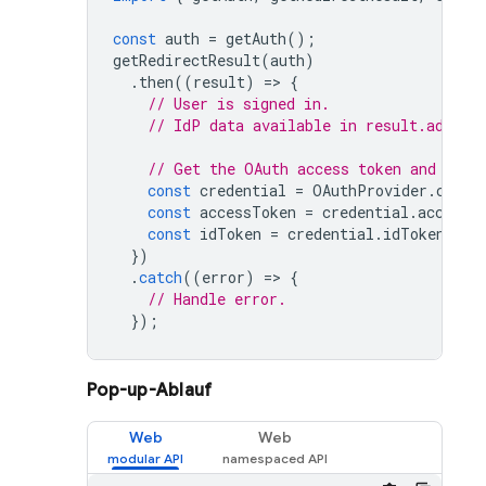
const
auth
=
getAuth
();
getRedirectResult
(
auth
)
.
then
((
result
)
=
>
{
// User is signed in.
// IdP data available in result.additi
// Get the OAuth access token and ID T
const
credential
=
OAuthProvider
.
crede
const
accessToken
=
credential
.
accessT
const
idToken
=
credential
.
idToken
;
})
.
catch
((
error
)
=
>
{
// Handle error.
});
Pop-up-Ablauf
Web
Web