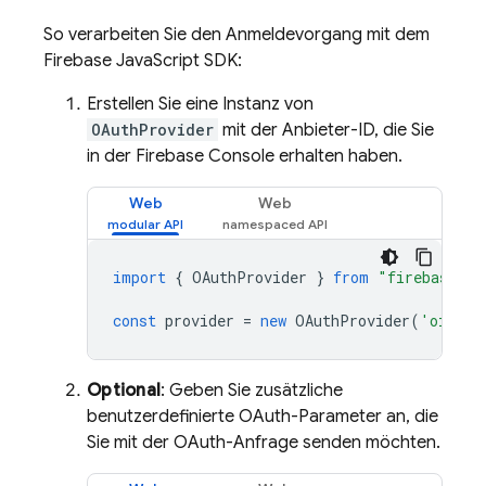
So verarbeiten Sie den Anmeldevorgang mit dem
Firebase JavaScript SDK:
Erstellen Sie eine Instanz von
OAuthProvider
mit der Anbieter-ID, die Sie
in der Firebase Console erhalten haben.
Web
Web
import
{
OAuthProvider
}
from
"firebase/au
const
provider
=
new
OAuthProvider
(
'oidc.e
Optional
: Geben Sie zusätzliche
benutzerdefinierte OAuth-Parameter an, die
Sie mit der OAuth-Anfrage senden möchten.