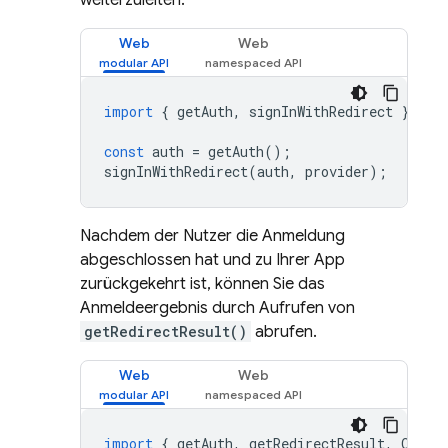
weiterzuleiten:
Web
Web
import
{
getAuth
,
signInWithRedirect
}
fro
const
auth
=
getAuth
();
signInWithRedirect
(
auth
,
provider
);
Nachdem der Nutzer die Anmeldung
abgeschlossen hat und zu Ihrer App
zurückgekehrt ist, können Sie das
Anmeldeergebnis durch Aufrufen von
getRedirectResult()
abrufen.
Web
Web
import
{
getAuth
,
getRedirectResult
,
OAuth