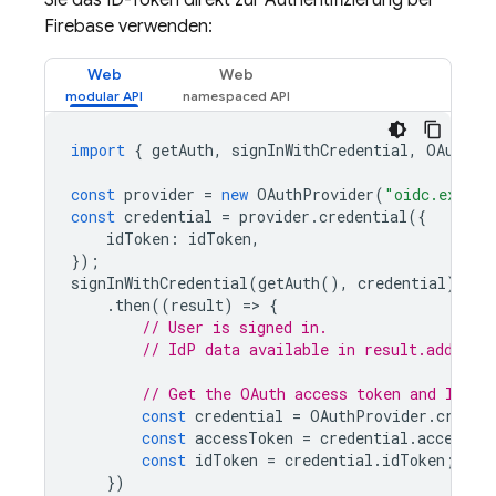
Sie das ID-Token direkt zur Authentifizierung bei
Firebase verwenden:
Web
Web
import
{
getAuth
,
signInWithCredential
,
OAuthPr
const
provider
=
new
OAuthProvider
(
"oidc.exampl
const
credential
=
provider
.
credential
({
idToken
:
idToken
,
});
signInWithCredential
(
getAuth
(),
credential
)
.
then
((
result
)
=
>
{
// User is signed in.
// IdP data available in result.additio
// Get the OAuth access token and ID To
const
credential
=
OAuthProvider
.
creden
const
accessToken
=
credential
.
accessTo
const
idToken
=
credential
.
idToken
;
})