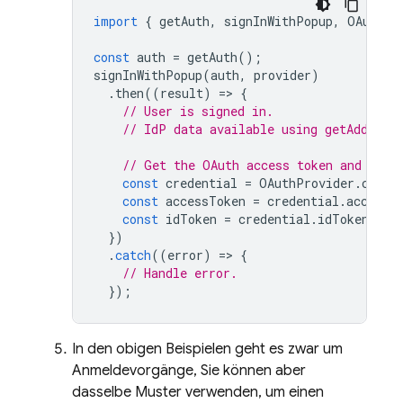
import
{
getAuth
,
signInWithPopup
,
OAuthPr
const
auth
=
getAuth
();
signInWithPopup
(
auth
,
provider
)
.
then
((
result
)
=
>
{
// User is signed in.
// IdP data available using getAdditio
// Get the OAuth access token and ID T
const
credential
=
OAuthProvider
.
crede
const
accessToken
=
credential
.
accessT
const
idToken
=
credential
.
idToken
;
})
.
catch
((
error
)
=
>
{
// Handle error.
});
In den obigen Beispielen geht es zwar um
Anmeldevorgänge, Sie können aber
dasselbe Muster verwenden, um einen