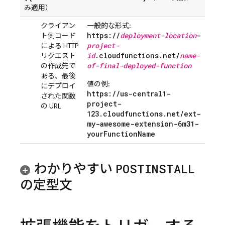
み適用）
クライアン
一般的な形式:
https://
deployment-location
-
ト側コード
project-
による HTTP
id
.cloudfunctions.net/
name-
リクエスト
of-final-deployed-function
の作成先で
ある、最後
値の例:
にデプロイ
https://us-central1-
された関数
project-
の
URL
123.cloudfunctions.net/ext-
my-awesome-extension-6m31-
yourFunctionName
わかりやすい
POSTINSTALL
の定型文