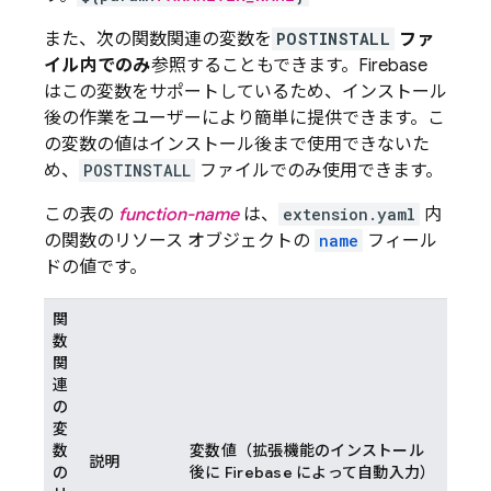
また、次の関数関連の変数を
POSTINSTALL
ファ
イル内でのみ
参照することもできます。Firebase
はこの変数をサポートしているため、インストール
後の作業をユーザーにより簡単に提供できます。こ
の変数の値はインストール後まで使用できないた
め、
POSTINSTALL
ファイルでのみ使用できます。
この表の
function-name
は、
extension.yaml
内
の関数のリソース オブジェクトの
name
フィール
ドの値です。
関
数
関
連
の
変
数
変数値（拡張機能のインストール
説明
の
後に Firebase によって自動入力）