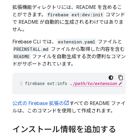
拡張機能ディレクトリには、README を含めるこ
とができます。
firebase ext:dev:init
コマンド
で README が自動的に生成されるわけではありま
せん。
Firebase
CLI では、
extension.yaml
ファイルと
PREINSTALL.md
ファイルから取得した内容を含む
README
ファイルを自動生成する次の便利なコマン
ドがサポートされています。
firebase ext:info 
.
/path/to/extension
 --mar
公式の
Firebase
拡張の
すべての README ファイ
ルは、このコマンドを使用して作成されます。
インストール情報を追加する