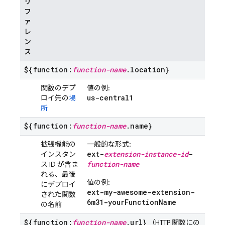
リ
フ
ァ
レ
ン
ス
${function:
function-name
.location}
関数のデプ
値の例:
us-central1
ロイ先の
場
所
${function:
function-name
.name}
拡張機能の
一般的な形式:
ext-
extension-instance-id
-
インスタン
function-name
ス ID が含ま
れる、最後
値の例:
にデプロイ
ext-my-awesome-extension-
された
関数
6m31-yourFunctionName
の名前
${function:
function-name
.url}
（HTTP 関数にの