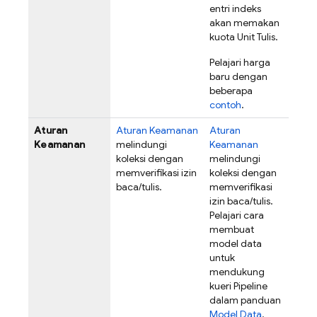
entri indeks
akan memakan
kuota Unit Tulis.
Pelajari harga
baru dengan
beberapa
contoh
.
Aturan
Aturan Keamanan
Aturan
Keamanan
melindungi
Keamanan
koleksi dengan
melindungi
memverifikasi izin
koleksi dengan
baca/tulis.
memverifikasi
izin baca/tulis.
Pelajari cara
membuat
model data
untuk
mendukung
kueri Pipeline
dalam panduan
Model Data
.