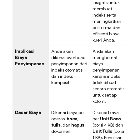
Insights untuk
membuat
indeks serta
meningkatkan
performa dan
efisiensi biaya
kueri Anda.
Implikasi
Anda akan
Anda akan
Biaya
dikenai overhead
menghemat
Penyimpanan
penyimpanan dari
biaya
indeks otomatis
penyimpanan
dan indeks
karena indeks
komposit.
tidak dibuat
secara otomatis
untuk setiap
kolom.
Dasar Biaya
Dikenai biaya per
Dikenai biaya
operasi
baca
,
per
Unit Baca
tulis
, dan
hapus
(porsi 4 KB) dan
dokumen.
Unit Tulis
(porsi
1 KB). Penulisan