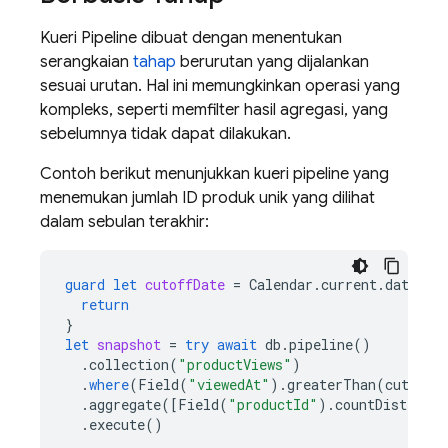
Kueri Pipeline dibuat dengan menentukan
serangkaian
tahap
berurutan yang dijalankan
sesuai urutan. Hal ini memungkinkan operasi yang
kompleks, seperti memfilter hasil agregasi, yang
sebelumnya tidak dapat dilakukan.
Contoh berikut menunjukkan kueri pipeline yang
menemukan jumlah ID produk unik yang dilihat
dalam sebulan terakhir:
guard
let
cutoffDate
=
Calendar
.
current
.
date
(
by
return
}
let
snapshot
=
try
await
db
.
pipeline
()
.
collection
(
"productViews"
)
.
where
(
Field
(
"viewedAt"
).
greaterThan
(
cutoffD
.
aggregate
([
Field
(
"productId"
).
countDistinct
(
.
execute
()