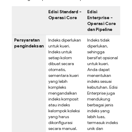
Edisi Standard -
Edisi
Operasi Core
Enterprise -
Operasi Core
dan Pipeline
Persyaratan
Indeks diperlukan
Indeks tidak
pengindeksan
untuk kueri.
diperlukan,
Indeks untuk
sehingga
setiap kolom
bersifat opsional
dibuat secara
untuk kueri.
otomatis,
Anda dapat
sementara kueri
menentukan
yang lebih
indeks sesuai
kompleks
kebutuhan. Edisi
mengandalkan
Enterprise juga
indeks komposit
mendukung
atau indeks
berbagai jenis
kelompok koleksi
indeks yang
yang harus
lebih luas,
dikonfigurasi
termasuk indeks
secara manual.
unik dan