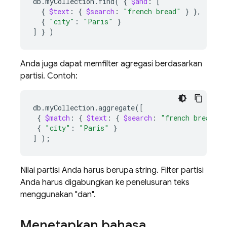
db.myCollection.find
(
{
$and
:
[
{
$text
:
{
$search
:
"french bread"
}
}
{
"city"
:
"Paris"
}
]
}
)
Anda juga dapat memfilter agregasi berdasarkan
partisi. Contoh:
db.myCollection.aggregate
([
{
$match
:
{
$text
:
{
$search
:
"french bread"
}
{
"city"
:
"Paris"
}
]
)
;
Nilai partisi Anda harus berupa string. Filter partisi
Anda harus digabungkan ke penelusuran teks
menggunakan "dan".
Menetapkan bahasa