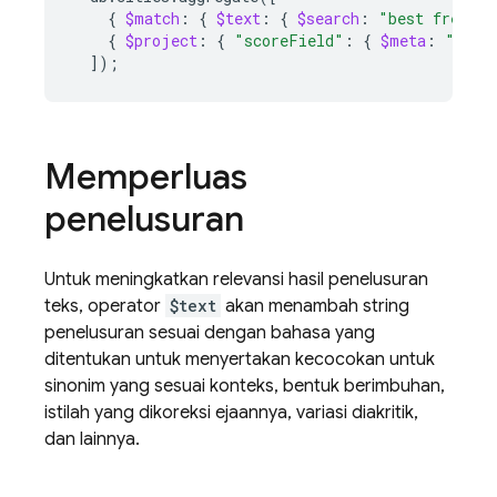
{
$match
:
{
$text
:
{
$search
:
"best french 
{
$project
:
{
"scoreField"
:
{
$meta
:
"text
])
;
Memperluas
penelusuran
Untuk meningkatkan relevansi hasil penelusuran
teks, operator
$text
akan menambah string
penelusuran sesuai dengan bahasa yang
ditentukan untuk menyertakan kecocokan untuk
sinonim yang sesuai konteks, bentuk berimbuhan,
istilah yang dikoreksi ejaannya, variasi diakritik,
dan lainnya.