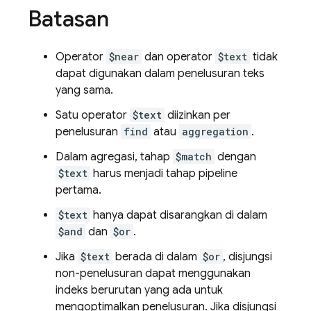
Batasan
Operator
$near
dan operator
$text
tidak
dapat digunakan dalam penelusuran teks
yang sama.
Satu operator
$text
diizinkan per
penelusuran
find
atau
aggregation
.
Dalam agregasi, tahap
$match
dengan
$text
harus menjadi tahap pipeline
pertama.
$text
hanya dapat disarangkan di dalam
$and
dan
$or
.
Jika
$text
berada di dalam
$or
, disjungsi
non-penelusuran dapat menggunakan
indeks berurutan yang ada untuk
mengoptimalkan penelusuran. Jika disjungsi