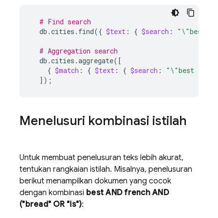
# Find search
db.cities.find
({
$text
:
{
$search
:
"\"best fr
# Aggregation search
db.cities.aggregate
([
{
$match
:
{
$text
:
{
$search
:
"\"best frenc
])
;
Menelusuri kombinasi istilah
Untuk membuat penelusuran teks lebih akurat,
tentukan rangkaian istilah. Misalnya, penelusuran
berikut menampilkan dokumen yang cocok
dengan kombinasi
best AND french AND
("bread" OR "is")
: