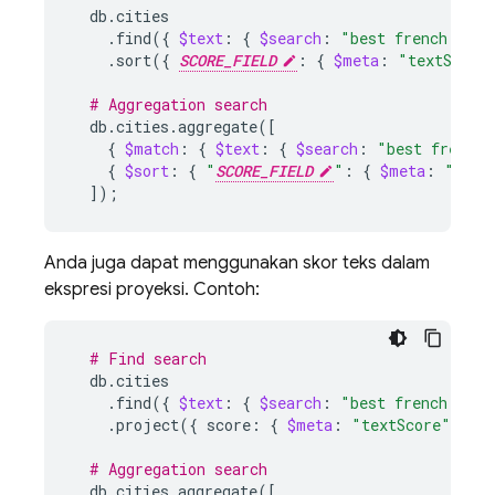
.find
({
$text
:
{
$search
:
"best french brea
.sort
({
SCORE_FIELD
:
{
$meta
:
"textScore
# Aggregation search
db.cities.aggregate
([
{
$match
:
{
$text
:
{
$search
:
"best french 
{
$sort
:
{
"
SCORE_FIELD
"
:
{
$meta
:
"text
])
;
Anda juga dapat menggunakan skor teks dalam
ekspresi proyeksi. Contoh:
# Find search
.find
({
$text
:
{
$search
:
"best french brea
.project
({
score:
{
$meta
:
"textScore"
}
}
# Aggregation search
db.cities.aggregate
([