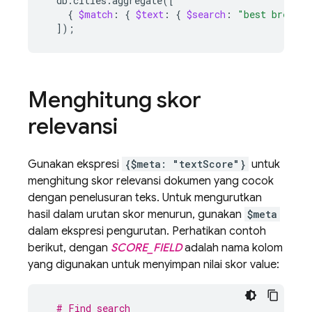
db.cities.aggregate
([
{
$match
:
{
$text
:
{
$search
:
"best bread -
])
;
Menghitung skor
relevansi
Gunakan ekspresi
{$meta: "textScore"}
untuk
menghitung skor relevansi dokumen yang cocok
dengan penelusuran teks. Untuk mengurutkan
hasil dalam urutan skor menurun, gunakan
$meta
dalam ekspresi pengurutan. Perhatikan contoh
berikut, dengan
SCORE_FIELD
adalah nama kolom
yang digunakan untuk menyimpan nilai skor value:
# Find search