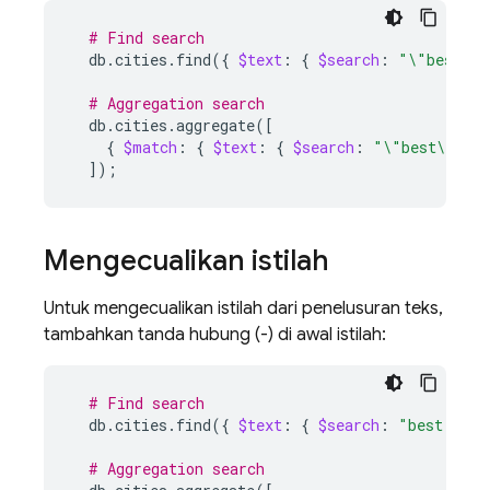
# Find search
db.cities.find
({
$text
:
{
$search
:
"\"best\" 
# Aggregation search
db.cities.aggregate
([
{
$match
:
{
$text
:
{
$search
:
"\"best\" \"f
])
;
Mengecualikan istilah
Untuk mengecualikan istilah dari penelusuran teks,
tambahkan tanda hubung (-) di awal istilah:
# Find search
db.cities.find
({
$text
:
{
$search
:
"best brea
# Aggregation search