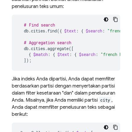
penelusuran teks umum:
# Find search
db.cities.find
({
$text
:
{
$search
:
"french br
# Aggregation search
db.cities.aggregate
([
{
$match
:
{
$text
:
{
$search
:
"french bread
])
;
Jika indeks Anda dipartisi, Anda dapat memfilter
berdasarkan partisi dengan menyertakan partisi
dalam filter kesetaraan "dan" dalam penelusuran
Anda. Misalnya, jika Anda memiliki partisi
city
,
Anda dapat memfilter penelusuran teks sebagai
berikut: