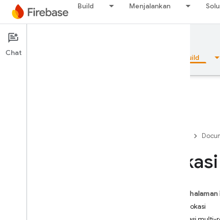
Build
Menjalankan
Solu
Documentation
Firestore
Chat
Ringkasan
Dasar-dasar
AI
Build
Ringkasan
Firebase
Docum
Emulator Suite
Lokasi
Authentication
Pada halaman 
Verifikasi Nomor Telepon
Jenis lokasi
Lokasi multi-