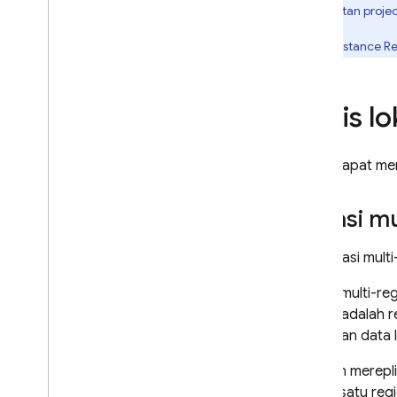
pembuatan project
Jenis indeks
Lokasi database
Setiap instance
Re
Paket data
Mulai menggunakan operasi
Core
Jenis lo
Mengelola database
Kelola data
Anda dapat me
Mengamankan dan memvalidasi
data
Lokasi mu
Solusi
Penggunaan
,
batas penggunaan
,
dan harga
Pilih lokasi mu
Memantau dan memecahkan
masalah
Lokasi multi-re
replika adalah 
Pencadangan dan pemulihan
point-in-time
kumpulan data l
Teknik dan praktik terbaik
Dengan mereplik
Integrasi Cloud Firestore
Dalam satu regi