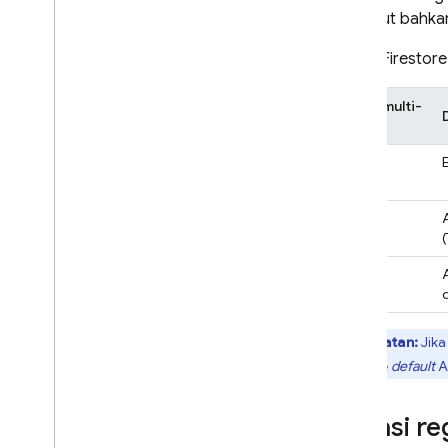
Referensi API & SDK
tersebut bahkan
Contoh
Cloud Firestore
Edisi enterprise
Ringkasan mode edisi Enterprise
Nama multi-
Mode Native dengan operasi
region
Core dan Pipeline
eur3
Firestore dengan kompatibilitas
Mongo
DB
nam5
Realtime Database
nam7
Storage
Aturan Keamanan
Catatan:
Jika
Firestore
default
A
App Hosting
Lokasi re
Hosting