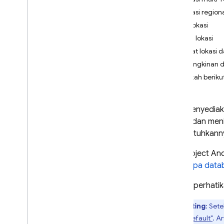
App Check
Lokasi region
SLA Lokasi
SQL Connect
Harga lokasi
Melihat lokasi
Cloud Firestore
Kemungkinan de
Pengantar
Langkah beriku
Edisi Cloud Firestore
Edisi Standard
Saat menyediak
Temukan
latensi dan me
Ringkasan operasi Core
membutuhkann
Memahami Edisi Standard
Firestore
Jika project A
beberapa data
Membandingkan Cloud
Firestore dengan Realtime
Database
Perlu diperhat
Model data
Penting
: Set
Jenis data
Cloud
default"
. A
SDK dan library klien