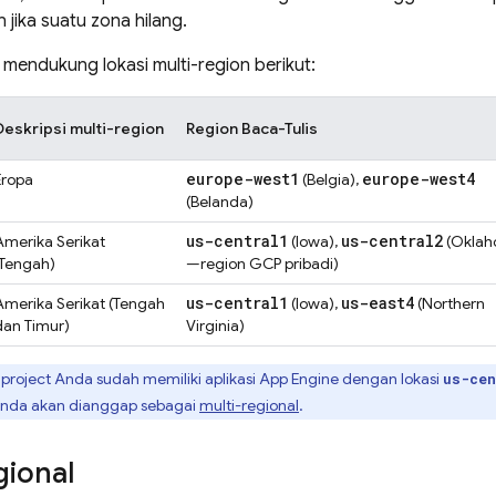
 jika suatu zona hilang.
mendukung lokasi multi-region berikut:
Deskripsi multi-region
Region Baca-Tulis
europe-west1
europe-west4
Eropa
(Belgia),
(Belanda)
us-central1
us-central2
Amerika Serikat
(Iowa),
(Okla
(Tengah)
—region GCP pribadi)
us-central1
us-east4
Amerika Serikat (Tengah
(Iowa),
(Northern
dan Timur)
Virginia)
 project Anda sudah memiliki aplikasi
App Engine
dengan lokasi
us-cen
nda akan dianggap sebagai
multi-regional
.
gional