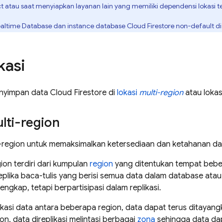
 atau saat menyiapkan layanan lain yang memiliki dependensi lokasi t
altime Database
dan instance database
Cloud Firestore
non-default di 
kasi
nyimpan data
Cloud Firestore
di
lokasi
multi-region
atau loka
lti-region
lti-region untuk memaksimalkan ketersediaan dan ketahanan d
gion terdiri dari kumpulan
region
yang ditentukan tempat beber
replika baca-tulis yang berisi semua data dalam database ata
engkap, tetapi berpartisipasi dalam replikasi.
asi data antara beberapa region, data dapat terus ditayangka
on, data direplikasi melintasi berbagai
zona
sehingga data dap