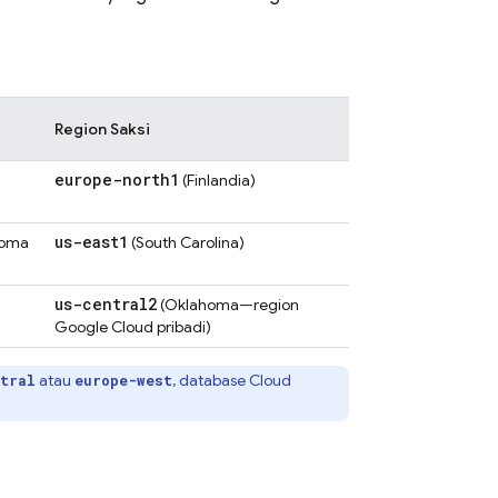
Region Saksi
europe-north1
(Finlandia)
us-east1
homa
(South Carolina)
us-central2
(Oklahoma—region
Google Cloud
pribadi)
atau
, database
Cloud
tral
europe-west