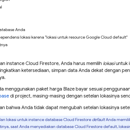
al
 database Anda
pendensi lokasi karena "lokasi untuk resource Google Cloud default"
tnya
an instance
Cloud Firestore
, Anda harus memilih
lokasi
untuk 
ningkatkan ketersediaan, simpan data Anda dekat dengan pe
ya.
nda menggunakan paket harga Blaze bayar sesuai penggunaan
base
di project, masing-masing dengan setelan lokasinya sendi
ikan bahwa Anda tidak dapat mengubah setelan lokasinya set
elan lokasi untuk instance database
Cloud Firestore
default
Anda memili
rtinya, saat Anda menyediakan database
Cloud Firestore
default, lokas