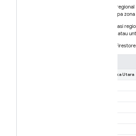
Lokasi regional 
Cloud Functions
beberapa zona
Extensions
Pilih lokasi reg
latensi, atau u
Firebase ML
Cloud Firestore
PRODUK TERKAIT
Cloud Messaging
Remote Config
Amerika Utara