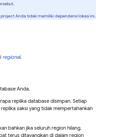
ersebut.
project Anda tidak memiliki dependensi lokasi ini.
si
regional
.
atabase Anda.
apa replika database disimpan. Setiap
u replika saksi yang tidak mempertahankan
n bahkan jika seluruh region hilang.
at terus ditayangkan di dalam region