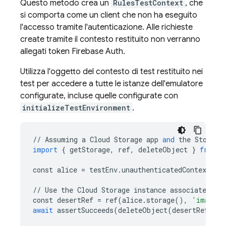
Questo metodo crea un
RulesTestContext
, che
si comporta come un client che non ha eseguito
l'accesso tramite l'autenticazione. Alle richieste
create tramite il contesto restituito non verranno
allegati token Firebase Auth.
Utilizza l'oggetto del contesto di test restituito nei
test per accedere a tutte le istanze dell'emulatore
configurate, incluse quelle configurate con
initializeTestEnvironment
.
//
Assuming
a
Cloud
Storage
app
and
the
Storage
import
{
getStorage
,
ref
,
deleteObject
}
from
"
const
alice
=
testEnv
.
unauthenticatedContext
();
//
Use
the
Cloud
Storage
instance
associated
wi
const
desertRef
=
ref
(
alice
.
storage
(),
'images/
await
assertSucceeds
(
deleteObject
(
desertRef
));