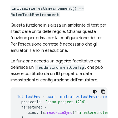
initializeTestEnvironment() =>
RulesTestEnvironment
Questa funzione inizializza un ambiente di test per
il test delle unità delle regole. Chiama questa
funzione per prima per la configurazione del test.
Per l'esecuzione corretta è necessario che gli
emulatori siano in esecuzione.
La funzione accetta un oggetto facoltativo che
definisce un
TestEnvironmentConfig
, che può
essere costituito da un ID progetto e dalle
impostazioni di configurazione dell'emulatore.
let
testEnv
=
await
initializeTestEnvironment
(
{
projectId
:
"demo-project-1234"
,
firestore
:
{
rules
:
fs
.
readFileSync
(
"firestore.rules"
,
"
}
,