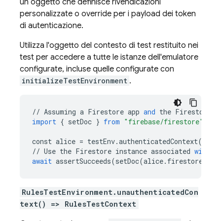
un oggetto che definisce rivendicazioni
personalizzate o override per i payload dei token
di autenticazione.
Utilizza l'oggetto del contesto di test restituito nei
test per accedere a tutte le istanze dell'emulatore
configurate, incluse quelle configurate con
initializeTestEnvironment
.
//
Assuming
a
Firestore
app
and
the
Firestore
e
import
{
setDoc
}
from
"firebase/firestore"
;
const
alice
=
testEnv
.
authenticatedContext
(
"ali
//
Use
the
Firestore
instance
associated
with
t
await
assertSucceeds
(
setDoc
(
alice
.
firestore
()
.
d
RulesTestEnvironment.unauthenticatedCon
text() => RulesTestContext