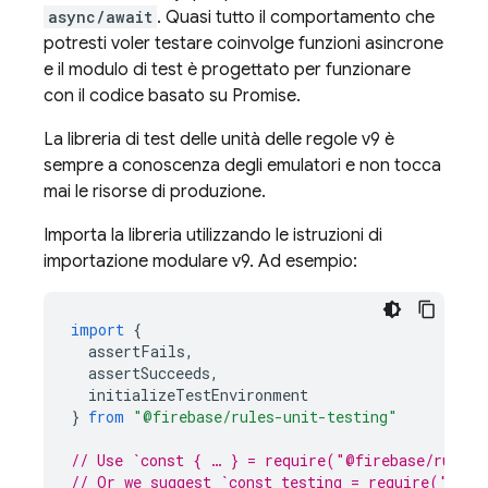
async/await
. Quasi tutto il comportamento che
potresti voler testare coinvolge funzioni asincrone
e il modulo di test è progettato per funzionare
con il codice basato su Promise.
La libreria di test delle unità delle regole v9 è
sempre a conoscenza degli emulatori e non tocca
mai le risorse di produzione.
Importa la libreria utilizzando le istruzioni di
importazione modulare v9. Ad esempio:
import
{
assertFails
,
assertSucceeds
,
initializeTestEnvironment
}
from
"@firebase/rules-unit-testing"
// Use `const { … } = require("@firebase/rules-
// Or we suggest `const testing = require("@fir