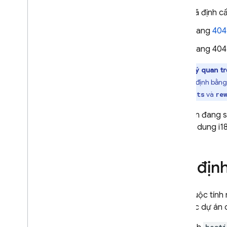
Đã định c
Trang
404
Trang 404
Lưu ý quan t
tiên
xác định bằng 
và
redirects
re
Nếu bạn đang 
với "nội dung i1
Chỉ định
Các thuộc tính
thư mục dự án c