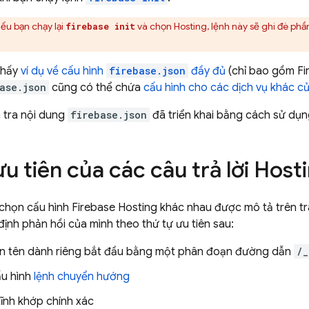
ếu bạn chạy lại
và chọn
Hosting
, lệnh này sẽ ghi đè ph
firebase init
thấy
ví dụ về cấu hình
firebase.json
đầy đủ
(chỉ bao gồm
Fi
ase.json
cũng có thể chứa
cấu hình cho các dịch vụ khác c
 tra nội dung
firebase.json
đã triển khai bằng cách sử dụ
u tiên của các câu trả lời
Host
a chọn cấu hình
Firebase Hosting
khác nhau được mô tả trên tra
định phản hồi của mình theo thứ tự ưu tiên sau:
n tên dành riêng bắt đầu bằng một phân đoạn đường dẫn
/_
ấu hình
lệnh chuyển hướng
tĩnh khớp chính xác