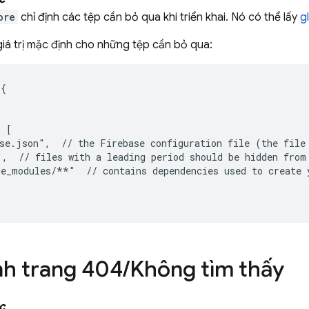
ore
chỉ định các tệp cần bỏ qua khi triển khai. Nó có thể lấy
g
giá trị mặc định cho những tệp cần bỏ qua:
{

 [

se.json",  // the Firebase configuration file (the file 
,  // files with a leading period should be hidden from 
e_modules/**"  // contains dependencies used to create y
nh trang 404
/
Không tìm thấy
c