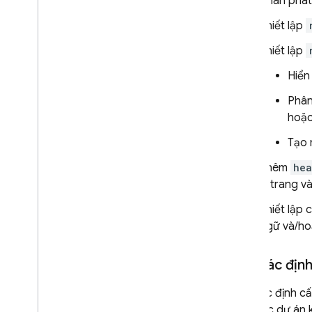
Phân phát
Bắt đầu
Thiết lập
Thử nghiệm
,
xem trước
,
sau đó
triển khai
Thiết lập
Triển khai thông qua các yêu cầu
lấy dữ liệu Git
Hub
Hiển
Chia sẻ tài nguyên dự án trên
Phân
nhiều trang web
hoặ
Kết nối một miền tuỳ chỉnh
Định cấu hình hành vi lưu trữ
Tạo 
Định cấu hình tính năng viết lại
Thêm
hea
i18n
lý trang v
Thêm SDK bằng các URL dành
riêng
Thiết lập 
Phân phát nội dung động và dịch
ngữ và/ho
vụ vi mô lưu trữ
Tích hợp các khung web
Bạn xác định
Quản lý sự kiện phát trực tiếp và
kênh xem trước
,
bản phát hành và
Bạn xác định c
phiên bản
thư mục dự án 
Giám sát dữ liệu yêu cầu web