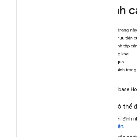
App Check
Định c
SQL Connect
Trên trang nà
Cloud Firestore
Thứ tự ưu tiên c
Chỉ định tệp cần
Realtime Database
công khai
bỏ qua
Storage
Tuỳ chỉnh tran
Quy tắc bảo mật
Với
Firebase Ho
App Hosting
Bạn có thể đ
Hosting
Chỉ định 
Giới thiệu
hiện.
Khám phá các trường hợp sử
dụng