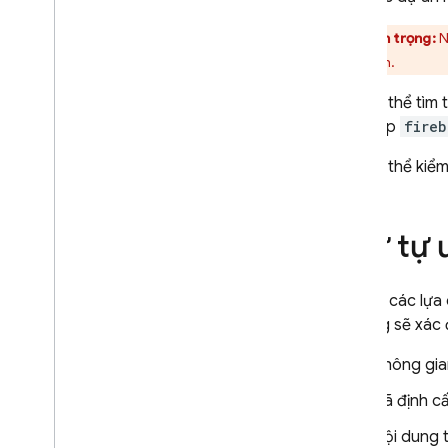
bằng tính năng Ghi nhật ký trên
đám mây
Thận trọng:
N
Mức sử dụng
,
hạn mức và giá
mặc định.
Câu hỏi thường gặp và khắc phục
Bạn có thể tìm 
sự cố
rằng tệp
fireb
Triển khai bằng API REST
Bạn có thể kiểm
Cloud Functions
Extensions
Thứ tự ư
Firebase ML
Đôi khi, các lự
SẢN PHẨM CÓ LIÊN QUAN
Hosting
sẽ xác 
Cloud Messaging
Không gia
Remote Config
Đã định c
Nội dung 