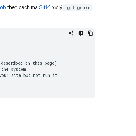
lob
theo cách mà
Git
xử lý
.gitignore
.
described on this page)

the system

our site but not run it
