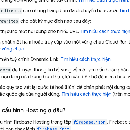
 trang 404/Không tìm thấy tuỳ chỉnh.
Tìm hiểu cách thực hiện.
redirects
cho những trang bạn đã di chuyển hoặc xoá.
Tìm h
rewrites
cho bất kỳ mục đích nào sau đây:
 thị cùng một nội dung cho nhiều URL.
Tìm hiểu cách thực hiện
 phát một hàm hoặc truy cập vào một vùng chứa
Cloud Run
t
c
vùng chứa
.
miền tuỳ chỉnh
Dynamic Link
.
Tìm hiểu cách thực hiện.
ders
để truyền thông tin bổ sung về một yêu cầu hoặc phản 
à nội dung của trang (xác thực, lưu vào bộ nhớ đệm, mã hoá, v.
các quy tắc viết lại quốc tế hoá (i18n) để phân phát nội dung 
ặc quốc gia của người dùng.
Tìm hiểu cách thực hiện
(trên mộ
 cấu hình
Hosting
ở đâu?
ấu hình
Firebase Hosting
trong tệp
firebase.json
. Firebase
khi bạn chạy lệnh
firebase init
.