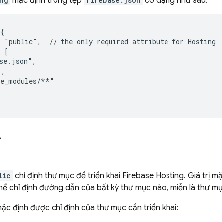
ng
mặc định trong tệp
firebase.json
có dạng như sau:
{

 "public",  // the only required attribute for 
Hosting
 [

se.json",

,

e_modules/**"

i
lic
chỉ định thư mục để triển khai
Firebase Hosting
. Giá trị 
ể chỉ định đường dẫn của bất kỳ thư mục nào, miễn là thư mụ
mặc định được chỉ định của thư mục cần triển khai: