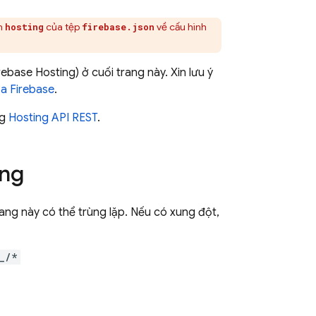
ần
của tệp
về cấu hình
hosting
firebase.json
rebase Hosting
) ở cuối trang này. Xin lưu ý
ủa Firebase
.
ng
Hosting
API REST
.
ing
ng này có thể trùng lặp. Nếu có xung đột,
_/*