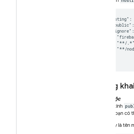
Cấu hình
hosti
"hosting": 
  "public":
  "ignore":
    "fireba
    "**/.*"
    "**/nod
  ]

công kha
Bắt buộc
Thuộc tính
pub
nhưng bạn có th
Sau đây là tên 