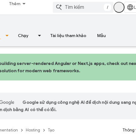
Thêm
/
Chạy
Tài liệu tham khảo
Mẫu
 building server-rendered Angular or Next.js apps, check out n
 solution for modern web frameworks.
Google sử dụng công nghệ AI để dịch nội dung sang 
n dịch bằng AI có thể có lỗi.
entation
Hosting
Tạo
Thông 