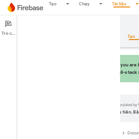
Tạo
Chạy
Tài liệu
Documentation
Hosting
Trò chuyện
Tổng quan
Nguyên tắc cơ bản
AI
Tạo
If you are
full-stack
Tổng quan
Bộ công cụ mô phỏng
ưu tiên. Bả
Authentication
Xác minh số điện thoại
Firebase
Docum