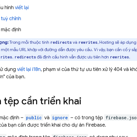
ấu hình
viết lại
 tuỳ chỉnh
 mặc định
rọng:
Trong mỗi thuộc tính
và
,
Hosting
sẽ áp dụng 
redirects
rewrites
một mẫu URL khớp với đường dẫn được yêu cầu. Vì vậy, bạn cần cố ý sắp
.
đã định cấu hình vẫn được ưu tiên hơn
.
writes
redirects
rewrites
sử dụng
viết lại i18n
, phạm vi của thứ tự ưu tiên xử lý 404 và 
8n" của bạn.
 tệp cần triển khai
 mặc định –
public
và
ignore
– có trong tệp
firebase.jso
ủa bạn cần được triển khai cho dự án Firebase.