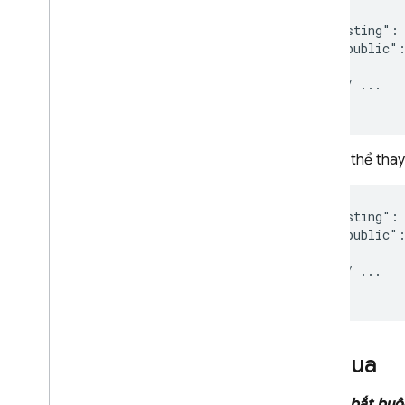
"hosting": 
  "public":
  // ...

Bạn có thể thay
"hosting": 
  "public":
  // ...

bỏ qua
Không bắt buộ