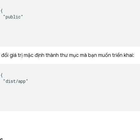
{

 "public"

 đổi giá trị mặc định thành thư mục mà bạn muốn triển khai:
{

 "dist/app"

c