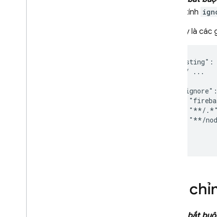
Thuộc tính
ign
Sau đây là các 
"hosting": 
  // ...

  "ignore":
    "fireba
    "**/.*"
    "**/nod
  ]

Tuỳ chỉ
Không bắt buộ