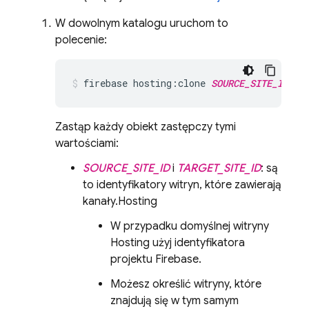
W dowolnym katalogu uruchom to
polecenie:
firebase hosting:clone 
SOURCE_SITE_ID
:
SO
Zastąp każdy obiekt zastępczy tymi
wartościami:
SOURCE_SITE_ID
i
TARGET_SITE_ID
: są
to identyfikatory witryn, które zawierają
kanały.
Hosting
W przypadku domyślnej witryny
Hosting
użyj identyfikatora
projektu Firebase.
Możesz określić witryny, które
znajdują się w tym samym