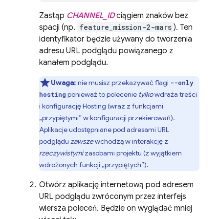
Zastąp
CHANNEL_ID
ciągiem znaków bez
spacji (np.
feature_mission-2-mars
). Ten
identyfikator będzie używany do tworzenia
adresu URL podglądu powiązanego z
kanałem podglądu.
Uwaga:
nie musisz przekazywać flagi
--only
ponieważ to polecenie
tylko
wdraża treści
hosting
i konfigurację
Hosting
(wraz z funkcjami
„przypiętymi” w konfiguracji przekierowań
).
Aplikacje udostępniane pod adresami URL
podglądu
zawsze
wchodzą w interakcję z
rzeczywistymi
zasobami projektu (z wyjątkiem
wdrożonych funkcji „przypiętych”).
Otwórz aplikację internetową pod adresem
URL podglądu zwróconym przez interfejs
wiersza poleceń. Będzie on wyglądać mniej