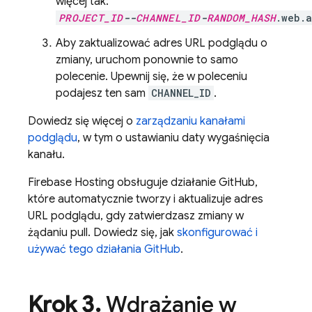
więcej tak:
PROJECT_ID
--
CHANNEL_ID
-
RANDOM_HASH
.web.
Aby zaktualizować adres URL podglądu o
zmiany, uruchom ponownie to samo
polecenie. Upewnij się, że w poleceniu
podajesz ten sam
CHANNEL_ID
.
Dowiedz się więcej o
zarządzaniu kanałami
podglądu
, w tym o ustawianiu daty wygaśnięcia
kanału.
Firebase Hosting
obsługuje działanie GitHub,
które automatycznie tworzy i aktualizuje adres
URL podglądu, gdy zatwierdzasz zmiany w
żądaniu pull. Dowiedz się, jak
skonfigurować i
używać tego działania GitHub
.
Krok 3
.
Wdrażanie w