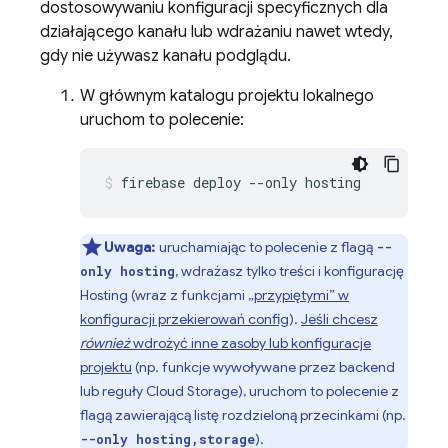
dostosowywaniu konfiguracji specyficznych dla
działającego kanału lub wdrażaniu nawet wtedy,
gdy nie używasz kanału podglądu.
W głównym katalogu projektu lokalnego
uruchom to polecenie:
firebase deploy --only hosting
Uwaga:
uruchamiając to polecenie z flagą
--
, wdrażasz tylko treści i konfigurację
only hosting
Hosting
(wraz z funkcjami
„przypiętymi” w
konfiguracji przekierowań config
).
Jeśli chcesz
również
wdrożyć inne zasoby lub konfiguracje
projektu
(np. funkcje wywoływane przez backend
lub reguły
Cloud Storage
), uruchom to polecenie z
flagą zawierającą listę rozdzieloną przecinkami (np.
).
--only hosting,storage