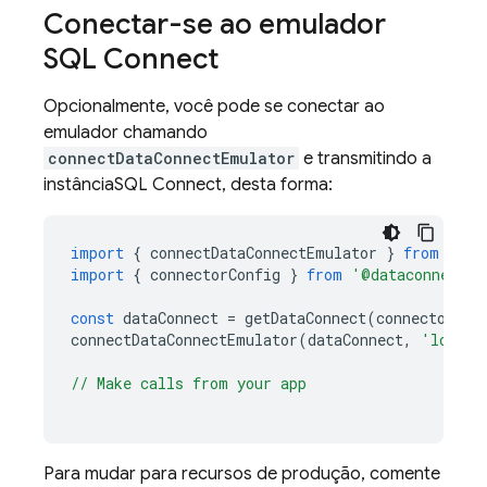
Conectar-se ao emulador
SQL Connect
Opcionalmente, você pode se conectar ao
emulador chamando
connectDataConnectEmulator
e transmitindo a
instância
SQL Connect
, desta forma:
import
{
connectDataConnectEmulator
}
from
'fir
import
{
connectorConfig
}
from
'@dataconnect/g
const
dataConnect
=
getDataConnect
(
connectorCon
connectDataConnectEmulator
(
dataConnect
,
'localh
// Make calls from your app
Para mudar para recursos de produção, comente