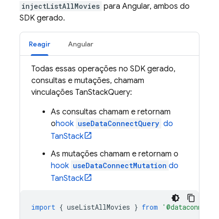
injectListAllMovies
para Angular, ambos do
SDK gerado.
Reagir
Angular
Todas essas operações no SDK gerado,
consultas e mutações, chamam
vinculações TanStackQuery:
As consultas chamam e retornam
o
hook
useDataConnectQuery
do
TanStack
As mutações chamam e retornam o
hook
useDataConnectMutation
do
TanStack
import
{
useListAllMovies
}
from
'@dataconnect/