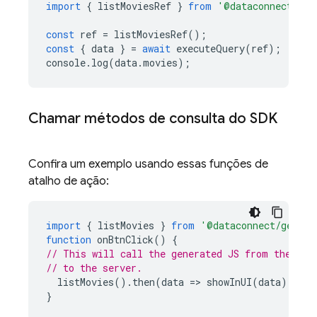
import
{
listMoviesRef
}
from
'@dataconnect/gen
const
ref
=
listMoviesRef
();
const
{
data
}
=
await
executeQuery
(
ref
);
console
.
log
(
data
.
movies
);
Chamar métodos de consulta do SDK
Confira um exemplo usando essas funções de
atalho de ação:
import
{
listMovies
}
from
'@dataconnect/genera
function
onBtnClick
()
{
// This will call the generated JS from the CLI
// to the server.
listMovies
().
then
(
data
=
>
showInUI
(
data
));
/
}