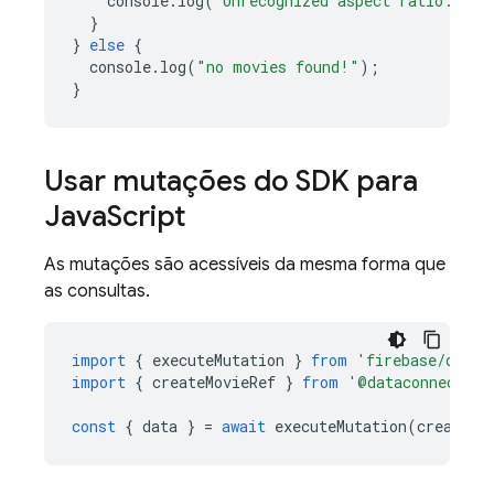
console
.
log
(
`Unrecognized aspect ratio: 
${
o
}
}
else
{
console
.
log
(
"no movies found!"
);
}
Usar mutações do SDK para
Java
Script
As mutações são acessíveis da mesma forma que
as consultas.
import
{
executeMutation
}
from
'firebase/data-
import
{
createMovieRef
}
from
'@dataconnect/ge
const
{
data
}
=
await
executeMutation
(
createMo