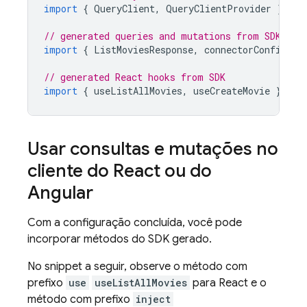
import
{
QueryClient
,
QueryClientProvider
}
fro
// generated queries and mutations from SDK
import
{
ListMoviesResponse
,
connectorConfig
}
// generated React hooks from SDK
import
{
useListAllMovies
,
useCreateMovie
}
fro
Usar consultas e mutações no
cliente do React ou do
Angular
Com a configuração concluída, você pode
incorporar métodos do SDK gerado.
No snippet a seguir, observe o método com
prefixo
use
useListAllMovies
para React e o
método com prefixo
inject