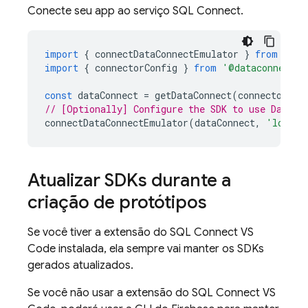
Conecte seu app ao serviço
SQL Connect
.
import
{
connectDataConnectEmulator
}
from
'fir
import
{
connectorConfig
}
from
'@dataconnect/g
const
dataConnect
=
getDataConnect
(
connectorCon
// [Optionally] Configure the SDK to use Data C
connectDataConnectEmulator
(
dataConnect
,
'localh
Atualizar SDKs durante a
criação de protótipos
Se você tiver a extensão do SQL Connect VS
Code instalada, ela sempre vai manter os SDKs
gerados atualizados.
Se você não usar a extensão do SQL Connect VS