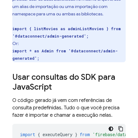
um alias de importação ou uma importação com
namespace para uma ou ambas as bibliotecas.
import { listMovies as adminListMovies } from
'@dataconnect/admin-generated';
Or:
import * as Admin from '@dataconnect/admin-
generated';
Usar consultas do SDK para
Java
Script
O código gerado já vem com referências de
consulta predefinidas. Tudo o que você precisa
fazer é importar e chamar a execução nelas.
import
{
executeQuery
}
from
'firebase/data-con