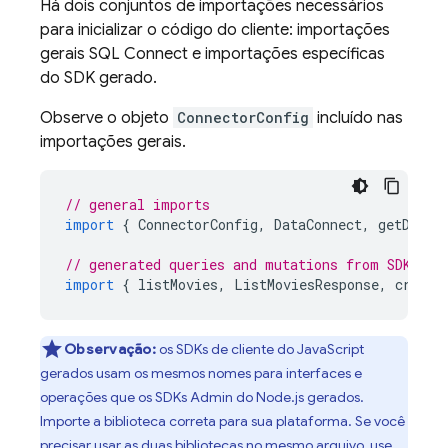
Há dois conjuntos de importações necessários
para inicializar o código do cliente: importações
gerais
SQL Connect
e importações específicas
do SDK gerado.
Observe o objeto
ConnectorConfig
incluído nas
importações gerais.
// general imports
import
{
ConnectorConfig
,
DataConnect
,
getDataC
// generated queries and mutations from SDK
import
{
listMovies
,
ListMoviesResponse
,
create
Observação:
os SDKs de cliente do JavaScript
gerados usam os mesmos nomes para interfaces e
operações que os SDKs Admin do Node.js gerados.
Importe a biblioteca correta para sua plataforma. Se você
precisar usar as duas bibliotecas no mesmo arquivo, use