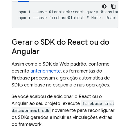
npm
i
--
save
@
tanstack
/
react
-
query
@
tanstack
-
qu
npm
i
--
save
firebase
@
latest
#
Note
:
React
has
Gerar o SDK do React ou do
Angular
Assim como o SDK da Web padrão, conforme
descrito
anteriormente
, as ferramentas do
Firebase processam a geração automática de
SDKs com base no esquema e nas operações.
Se você acabou de adicionar o React ou o
Angular ao seu projeto, execute
firebase init
dataconnect:sdk
novamente para reconfigurar
os SDKs gerados e incluir as vinculações extras
do framework.