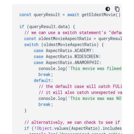
const
queryResult
=
await
getOldestMovie
();
if
(
queryResult
.
data
)
{
// we can use a switch statement's "default" 
const
oldestMovieAspectRatio
=
queryResult
.
da
switch
(
oldestMovieAspectRatio
)
{
case
AspectRatio
.
ACADEMY
:
case
AspectRatio
.
WIDESCREEN
:
case
AspectRatio
.
ANAMORPHIC
:
console
.
log
(
'This movie was filmed in A
break
;
default
:
// the default case will catch FULLSCRE
// it will also catch unexpected values
console
.
log
(
'This movie was was NOT fil
break
;
}
// alternatively, we can check to see if the 
if
(
!
Object
.
values
(
AspectRatio
).
includes
(
olde