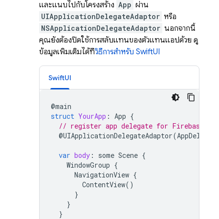
และแนบไปกับโครงสร้าง
App
ผ่าน
UIApplicationDelegateAdaptor
หรือ
NSApplicationDelegateAdaptor
นอกจากนี้
คุณยังต้องปิดใช้การสลับแทนของตัวแทนแอปด้วย ดู
ข้อมูลเพิ่มเติมได้ที่
วิธีการสำหรับ SwiftUI
SwiftUI
@
main
struct
YourApp
:
App
{
// register app delegate for Firebase se
@
UIApplicationDelegateAdaptor
(
AppDelegat
var
body
:
some
Scene
{
WindowGroup
{
NavigationView
{
ContentView
()
}
}
}