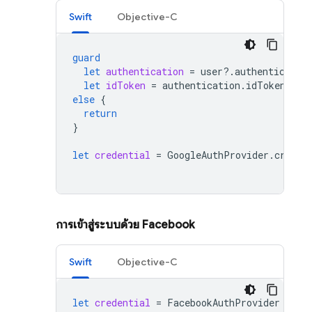
Swift
Objective-C
guard
let
authentication
=
user
?.
authenticatio
let
idToken
=
authentication
.
idToken
else
{
return
}
let
credential
=
GoogleAuthProvider
.
creden
การเข้าสู่ระบบด้วย Facebook
Swift
Objective-C
let
credential
=
FacebookAuthProvider