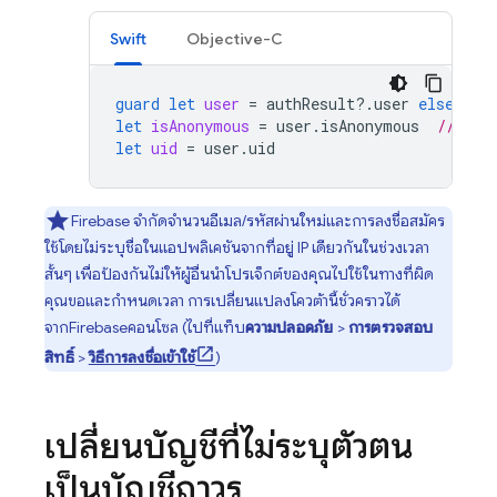
Swift
Objective-C
guard
let
user
=
authResult
?.
user
else
{
r
let
isAnonymous
=
user
.
isAnonymous
// tru
let
uid
=
user
.
uid
Firebase จำกัดจำนวนอีเมล/รหัสผ่านใหม่และการลงชื่อสมัคร
ใช้โดยไม่ระบุชื่อในแอปพลิเคชันจากที่อยู่ IP เดียวกันในช่วงเวลา
สั้นๆ เพื่อป้องกันไม่ให้ผู้อื่นนำโปรเจ็กต์ของคุณไปใช้ในทางที่ผิด
คุณขอและกำหนดเวลา การเปลี่ยนแปลงโควต้านี้ชั่วคราวได้
จาก
Firebase
คอนโซล (ไปที่แท็บ
ความปลอดภัย
>
การตรวจสอบ
สิทธิ์
>
วิธีการลงชื่อเข้าใช้
)
เปลี่ยนบัญชีที่ไม่ระบุตัวตน
เป็นบัญชีถาวร