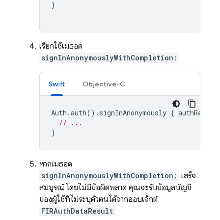
}
เรียกใช้เมธอด
signInAnonymouslyWithCompletion:
Swift
Objective-C
Auth
.
auth
().
signInAnonymously
{
authResult
// ...
}
หากเมธอด
signInAnonymouslyWithCompletion:
เสร็จ
สมบูรณ์ โดยไม่มีข้อผิดพลาด คุณจะรับข้อมูลบัญชี
ของผู้ใช้ที่ไม่ระบุตัวตนได้จากออบเจ็กต์
FIRAuthDataResult