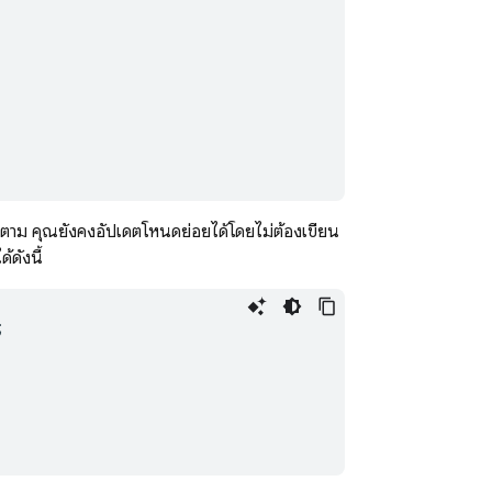
็ตาม คุณยังคงอัปเดตโหนดย่อยได้โดยไม่ต้องเขียน
้ดังนี้
;