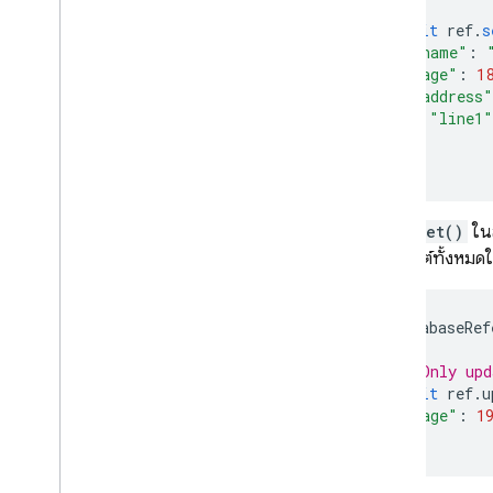
await
ref
.
s
"name"
:
"age"
:
1
"address"
"line1"
}
});
การใช้
set()
ในล
ออบเจ็กต์ทั้งหมดใ
DatabaseRef
// Only upd
await
ref
.
u
"age"
:
1
});