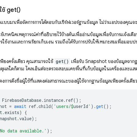
ใช้
get(
)
แบบมาเพื่อจัดการการโต้ตอบกับเซิร์ฟเวอร์ฐานข้อมูล ไม่ว่าแอปของคุณ
ช้เทคนิคเหตุการณ์ค่าที่อธิบายไว้ข้างต้นเพื่ออ่านข้อมูลเพื่อรับการแจ้งเต
ารใช้งานและการเรียกเก็บเงิน รวมถึงได้รับการปรับให้เหมาะสมเพื่อมอบประส
พียงครั้งเดียว คุณสามารถใช้
get()
เพื่อรับ Snapshot ของข้อมูลจาก
ยเหตุผลใดก็ตาม ไคลเอ็นต์จะตรวจสอบแคชพื้นที่เก็บข้อมูลในเครื่องและแ
ดงการดึงชื่อผู้ใช้ที่แสดงต่อสาธารณะของผู้ใช้จากฐานข้อมูลเพียงครั้งเดีย
FirebaseDatabase
.
instance
.
ref
();
hot
=
await
ref
.
child
(
'users/
$
userId
'
).
get
();
t
.
exists
)
{
napshot
.
value
);
No data available.'
);