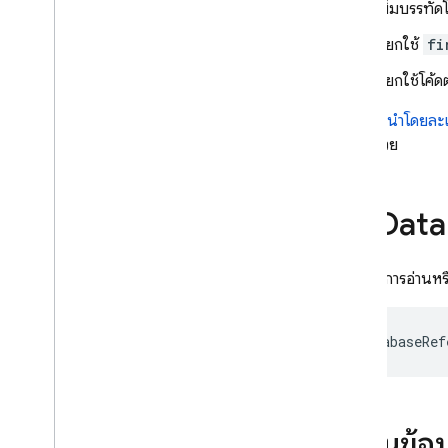
เปิดใช้ความสามารถออฟไลน์
เพิ่มบรรทั
ผู้ดูแล
เรียกใช้
fi
REST
เรียกใช้โค
C++
Unity
มีคำแนะนำโดยละเอ
ความปลอดภัยและ กฎ
Suite
ด้วย
การใช้งานและประสิทธิภาพ
สถานที่ตั้ง
รับ Dat
การสำรองข้อมูลอัตโนมัติ
ดูและแก้ไขข้อมูลในคอนโซล
ขยายการใช้งานด้วย Cloud Functions
หากต้องการอ่านหร
ซีรีส์วิดีโอ: Firebase สำหรับนักพัฒนา
ซอฟต์แวร์ SQL
DatabaseRef
Storage
กฎความปลอดภัย
เขียนข้อม