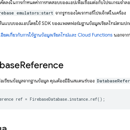
ดโค้ดลงในการกำหนดค่าการทดสอบของแอปเพื่อเชื่อมต่อกับโปรแกรมจำล
rebase emulators:start
จากรูทของไดเรกทอรีโปรเจ็กต์ในเครื่อง
้ดต้นแบบของแอปโดยใช้ SDK ของแพลตฟอร์มฐานข้อมูลเรียลไทม์ตามปกติ
ียดเกี่ยวกับการใช้ฐานข้อมูลเรียลไทม์และ Cloud Functions
นอกจากนี้
abase
Reference
ือเขียนข้อมูลจากฐานข้อมูล คุณต้องมีอินสแตนซ์ของ
DatabaseRefe
erence
ref
=
FirebaseDatabase
.
instance
.
ref
();
ูล