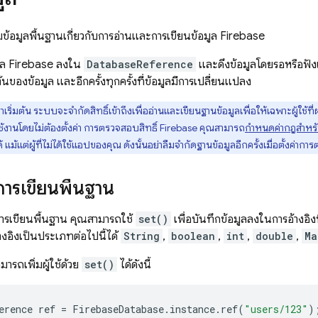
มข้อมูลพื้นฐานเกี่ยวกับการอ่านและการเขียนข้อมูล Firebase
ูล Firebase ลงใน
DatabaseReference
และดึงข้อมูลโดยรอหรือฟังเห
้นของข้อมูล และอีกครั้งทุกครั้งที่ข้อมูลมีการเปลี่ยนแปลง
าเริ่มต้น ระบบจะจำกัดสิทธิ์เข้าถึงเพื่ออ่านและเขียนฐานข้อมูลเพื่อให้เฉพาะผู้ใช้ที
ช้งานโดยไม่ต้องตั้งค่า การตรวจสอบสิทธิ์ Firebase คุณสามารถ
กำหนดค่ากฎสำหรั
 แม้แต่ผู้ที่ไม่ได้ใช้แอปของคุณ ดังนั้นอย่าลืมจำกัดฐานข้อมูลอีกครั้งเมื่อตั้งค่าก
ารเขียนพื้นฐาน
ารเขียนพื้นฐาน คุณสามารถใช้
set()
เพื่อบันทึกข้อมูลลงในการอ้างอิงที
้างอิงเป็นประเภทต่อไปนี้ได้
String
,
boolean
,
int
,
double
,
Ma
มารถเพิ่มผู้ใช้ด้วย
set()
ได้ดังนี้
erence
ref
=
FirebaseDatabase
.
instance
.
ref
(
"users/123"
)