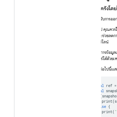
อ่าน 1 ครั้งโดย
SDK ได้รับการออก
โดยทั่วไป คุณควรใ
เหล่านี้จะช่วยลดก
และออฟไลน์
หากต้องการข้อมูลเ
เซิร์ฟเวอร์ได้ด้ว
ตัวอย่างต่อไปนี้แส
final
ref
=
final
snaps
if
(
snapsho
print
(
s
}
else
{
print
(
'
}