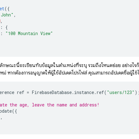
et
({
"John"
,
8
,
:
{
:
"100 Mountain View"
ักษณะนี้จะเขียนทับข้อมูลในตำแหน่งที่ระบุ รวมถึงโหนดย่อย อย่างไรก
หม่ หากต้องการอนุญาตให้ผู้ใช้อัปเดตโปรไฟล์ คุณสามารถอัปเดตชื่อผู้ใช้ได
erence
ref
=
FirebaseDatabase
.
instance
.
ref
(
"users/123"
)
ate the age, leave the name and address!
pdate
({
9
,