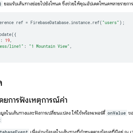
)
ยอมรับเส้นทางย่อยไปยังโหนด ซึ่งช่วยให้คุณอัปเดตโหนดหลายรายการ
erence
ref
=
FirebaseDatabase
.
instance
.
ref
(
"users"
);
pdate
({
:
19
,
ess/line1"
:
"1 Mountain View"
,
ล
โดยการฟังเหตุการณ์ค่า
อมูลในเส้นทางและฟังการเปลี่ยนแปลง ให้ใช้พร็อพเพอร์ตี้
onValue
ข
t
tabaseEvent
เพื่ออ่านข้อมูลในเส้นทางที่กำหนดตามข้อมูลที่มีอยู่ ณ เวล