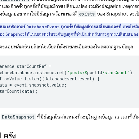
และอีกครั้งทุกครั้งที่ข้อมูลมีการเปลี่ยนแปลง รวมถึงข้อมูลย่อย เหตุการณ
งข้อมูลย่อย หากไม่มีข้อมูล พร็อพเพอร์ตี้
exists
ของ Snapshot จะเป
บจะทริกเกอร์
ทุกครั้งที่ข้อมูลมีการเปลี่ยนแปลงที่ การอ้าง
DatabaseEvent
ง Snapshot ให้แนบเฉพาะในระดับสูงสุดที่จำเป็นสำหรับการดูการเปลี่ยนแปลง เ
แสดงแอปพลิเคชันบล็อกโซเชียลที่ดึงรายละเอียดของโพสต์จากฐานข้อมูล
erence
starCountRef
=
ebaseDatabase
.
instance
.
ref
(
'posts/
$
postId
/starCount'
);
f
.
onValue
.
listen
((
DatabaseEvent
event
)
{
ata
=
event
.
snapshot
.
value
;
tarCount
(
data
);
บ
DataSnapshot
ที่มีข้อมูลในตำแหน่งที่ระบุในฐานข้อมูล ณ เวลาที่เก
 ครั้ง