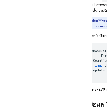
เมื่อแนบ Listener 
ตำแหน่งนั้น รวมถึ
**สำคัญ:**
ระบ
ต้องการจำกัดขนาดขอ
ตัวอย่างต่อไปนี้
DatabaseRef
Fir
starCountRe
final
d
updateS
});
Listener จะได้รั
อ่านข้อมูล 1