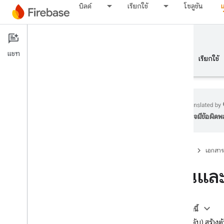
บิลด์
เรียกใช้
โซลูชัน
Firebase Realtime Database
แชท
ภาพรวม
พื้นฐาน
AI
บิลด์
เรียกใช้
อาจมีข้อผิด
ภาพรวม
Firebase
เอกสาร
ชุดโปรแกรมจำลอง
อ่านและ
Authentication
การยืนยันหมายเลขโทรศัพท์
ในหน้านี้
(ไม่บังคับ) สร้