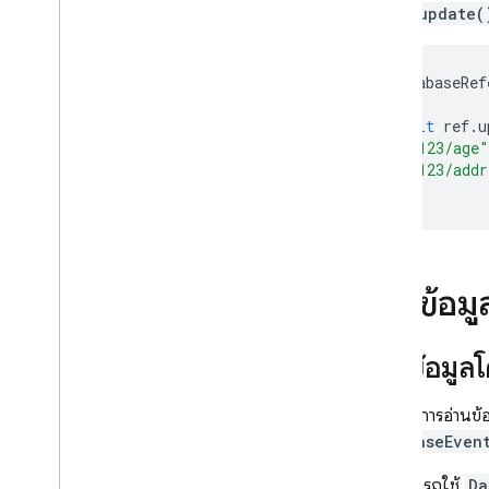
เมธอด
update(
DatabaseRef
await
ref
.
u
"123/age"
"123/addr
});
อ่านข้อมู
อ่านข้อมูล
หากต้องการอ่านข้
DatabaseEven
คุณสามารถใช้
Da