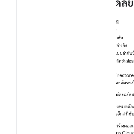
โมเดลข
App Check
SQL Connect
ในหน้านี้
เอกสาร
Cloud Firestore
คอลเล็กชัน
บทนำ
รายการอ้างอิง
รุ่นของ Cloud Firestore
ข้อมูลแบบลำดับชั
คอลเล็กชันย่อย
รุ่นมาตรฐาน
สำรวจ
Cloud Firestore
ภาพรวมของการดำเนินการหลัก
แทน ซึ่งจะจัดระเ
ทำความเข้าใจรุ่นมาตรฐานของ
Firestore
เอกสาร
แต่ละฉบับมี
เปรียบเทียบ Cloud Firestore
กับ Realtime Database
เอกสารทั้งหมดต้อ
โมเดลข้อมูล
หรือออบเจ็กต์ที่ซั
ประเภทข้อมูล
ระบบจะสร้างคอลเ
SDK และไลบรารีของไคลเอ็นต์
หรือเอกสาร
Cloud