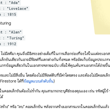
st : "Ada"
t : "Lovelace"
n : 1815
turing
st : "Alan"
t : "Turing"
n : 1912
ไม่มีสคีมา คุณจึงมีอิสระอย่างเต็มที่ในการเลือกช่องที่จะใส่ในแต่ละเอก
กชันเดียวกันอาจมีฟิลด์ที่แตกต่างกันทั้งหมด หรือจัดเก็บข้อมูลประเภท
เภทข้อมูลเดียวกันในเอกสารหลายฉบับ เพื่อให้คุณค้นหาเอกสารได้ง่ายขึ้
และไม่มีสิ่งอื่น โดยต้องไม่มีฟิลด์ดิบที่มีค่าโดยตรง และต้องไม่มีคอลเล็กช
Firestore
ได้ที่
ข้อมูลแบบลำดับชั้น
)
นคอลเล็กชันต้องไม่ซ้ำกัน คุณสามารถระบุคีย์ของคุณเอง เช่น รหัสผู้ใช้
ด้
 "สร้าง" หรือ "ลบ" คอลเล็กชัน หลังจากสร้างเอกสารแรกในคอลเล็กชันแล