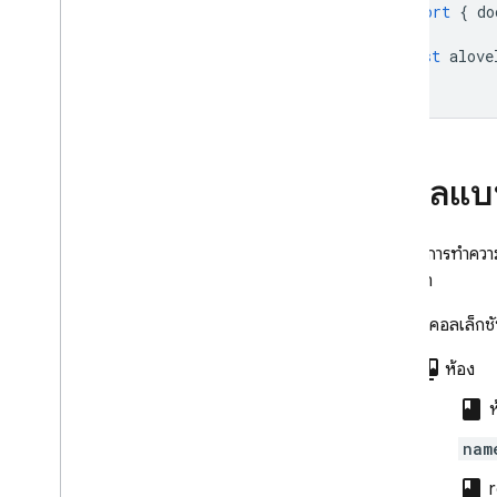
import
{
do
const
alove
ข้อมูลแบ
หากต้องการทำความ
ห้องแชท
คุณสร้างคอลเล็กชัน
collections_bookmark
ห้อง
class
ห
nam
class
r