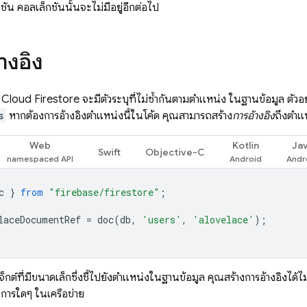
ัน คอลเล็กชันนั้นจะไม่มีอยู่อีกต่อไป
างอิง
น
Cloud Firestore
จะมีตัวระบุที่ไม่ซ้ำกันตามตำแหน่ง ในฐานข้อมูล ตั
s
หากต้องการอ้างอิงตำแหน่งนี้ในโค้ด คุณสามารถสร้าง
การอ้างอิง
ถึงตำแห
Web
Kotlin
Ja
Swift
Objective-C
c
}
from
"firebase/firestore"
;
laceDocumentRef
=
doc
(
db
,
'users'
,
'alovelace'
);
็กต์ที่มีขนาดเล็กซึ่งชี้ไปยังตำแหน่งในฐานข้อมูล คุณสร้างการอ้างอิงได้ไม
นการใดๆ ในเครือข่าย