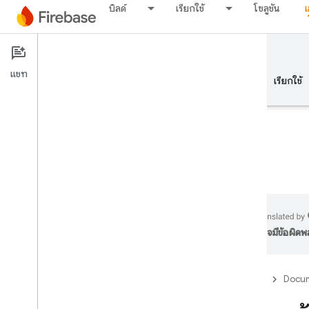
บิลด์
เรียกใช้
โซลูชัน
Documentation
Firestore
แชท
ภาพรวม
พื้นฐาน
AI
บิลด์
เรียกใช้
ภาพรวม
ชุดโปรแกรมจำลอง
อาจมีข้อผิด
Authentication
Firebase
Docum
การยืนยันหมายเลขโทรศัพท์