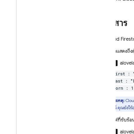
ประเภทดัชนี
ตำแหน่งของฐานข้อมูล
กลุ่มข้อมูล
เอกสาร
เริ่มต้นใช้งานการดำเนินการหลัก
จัดการฐานข้อมูล
ใน
Cloud Firest
จัดการข้อมูล
รักษาความปลอดภัยและตรวจสอบ
เอกสารที่แสดงถึงผู
ข้อมูล
โซลูชัน
class
alovel
การใช้งาน ขีดจำกัด และราคา
first : 
ตรวจสอบและแก้ปัญหา
last : "
ข้อมูลสำรองและการกู้คืนช่วงเวลา
born : 1
เทคนิคและแนวทางปฏิบัติแนะนำ
การผสานรวม Cloud Firestore
หมายเหตุ:
Clou
นอกจากนี้ คุณยังใช้
อ
เอกสารอ้างอิง API และ SDK
ตัวอย่าง
ออบเจ็กต์ที่ซับซ้
รุ่น Enterprise
class
alovel