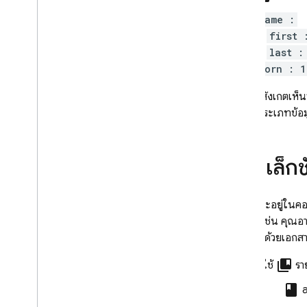
ภาพรวมของโหมดรุ่น Enterprise
name :
โหมดเนทีฟที่มีการดำเนินการหลัก
และไปป์ไลน์
first 
Firestore ที่เข้ากันได้กับ Mongo
DB
last :
born : 1
Realtime Database
คุณอาจสังเกตเห็นว
รองรับประเภทข้อมู
Storage
กฎความปลอดภัย
คอลเล็กช
App Hosting
เอกสารจะอยู่ในคอ
ตัวอย่างเช่น คุณอ
Hosting
จะแสดงด้วยเอกส
Cloud Functions
collections_bookmark
ผู้ใช้
รา
class
a
Extensions