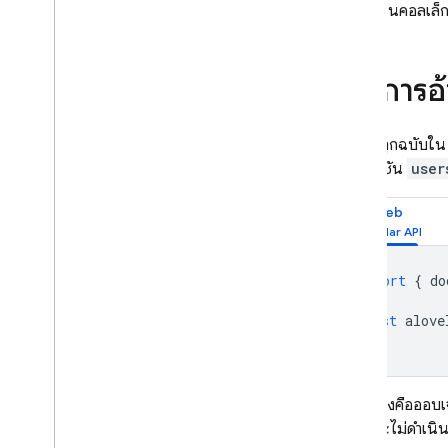
ทั้งหมดในคอลเล็กช
รายการอ้
เอกสารทุกฉบับใ
คอลเล็กชัน
user
Web
import
{
do
const
alove
การอ้างอิงคือออบเจ
อ้างอิงจะไม่ดำเนิ