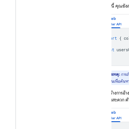
นอกจากนี้ คุณยังส
Web
import
{
co
const
users
หมายเหตุ:
การอ้
คอลเล็กชันเพื่อค้น
คุณยังสร้างการอ้า
เพื่อความสะดวก ตั
Web