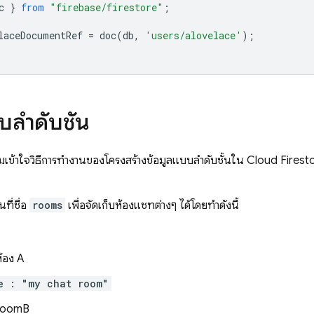
c
}
from
"firebase/firestore"
;
laceDocumentRef
=
doc
(
db
,
'users/alovelace'
);
บลำดับชั้น
เข้าใจวิธีการทำงานของโครงสร้างข้อมูลแบบลำดับชั้นใน
Cloud Firest
ที่ชื่อ
rooms
เพื่อจัดเก็บห้องแชทต่างๆ ได้โดยทำดังนี้
้อง A
e : "my chat room"
oomB