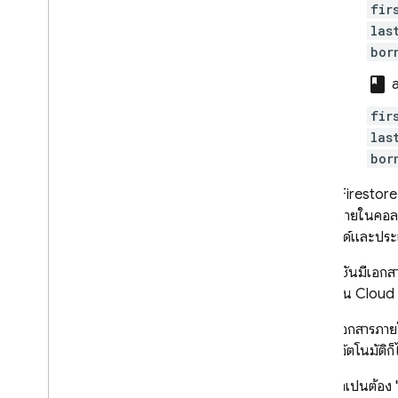
fir
Firebase ML
las
bor
ผลิตภัณฑ์ที่เกี่ยวข้อง
class
a
Cloud Messaging
fir
Remote Config
las
bor
Cloud Firestore
เอกสารภายในคอลเล็
ให้ใช้ฟิลด์และประ
คอลเล็กชันมีเอกสาร
มากขึ้นใน
Cloud 
ชื่อของเอกสารภายใ
คุณโดยอัตโนมัติก็ไ
คุณไม่จำเป็นต้อง