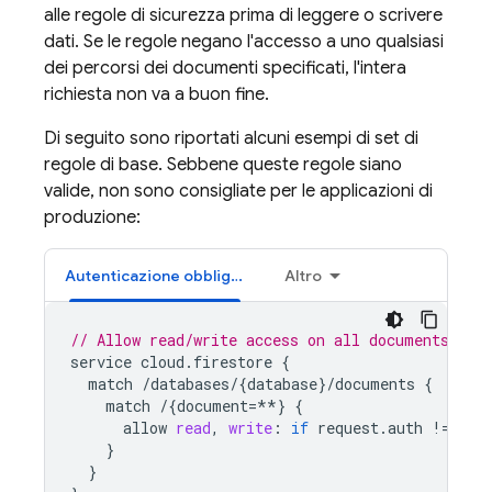
alle regole di sicurezza prima di leggere o scrivere
dati. Se le regole negano l'accesso a uno qualsiasi
dei percorsi dei documenti specificati, l'intera
richiesta non va a buon fine.
Di seguito sono riportati alcuni esempi di set di
regole di base. Sebbene queste regole siano
valide, non sono consigliate per le applicazioni di
produzione:
Autenticazione obbligatoria
Altro
// Allow read/write access on all documents to 
service
cloud
.
firestore
{
match
/
databases
/
{
database
}
/
documents
{
match
/
{
document
=
**
}
{
allow
read
,
write
:
if
request
.
auth
!
=
nul
}
}