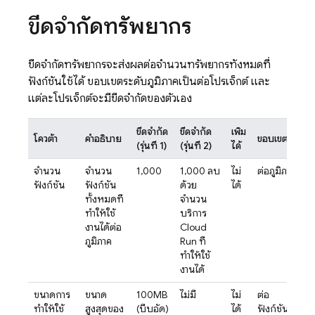
ขีดจำกัดทรัพยากร
ขีดจำกัดทรัพยากรจะส่งผลต่อจำนวนทรัพยากรทั้งหมดที่
ฟังก์ชันใช้ได้ ขอบเขตระดับภูมิภาคเป็นต่อโปรเจ็กต์ และ
แต่ละโปรเจ็กต์จะมีขีดจำกัดของตัวเอง
ขีดจำกัด
ขีดจำกัด
เพิ่ม
โควต้า
คำอธิบาย
ขอบเขต
(รุ่นที่ 1)
(รุ่นที่ 2)
ได้
จำนวน
จำนวน
1,000
1,000 ลบ
ไม่
ต่อภูมิภาค
ฟังก์ชัน
ฟังก์ชัน
ด้วย
ได้
ทั้งหมดที่
จำนวน
ทำให้ใช้
บริการ
งานได้ต่อ
Cloud
ภูมิภาค
Run
ที่
ทำให้ใช้
งานได้
ขนาดการ
ขนาด
100MB
ไม่มี
ไม่
ต่อ
ทำให้ใช้
สูงสุดของ
(บีบอัด)
ได้
ฟังก์ชัน