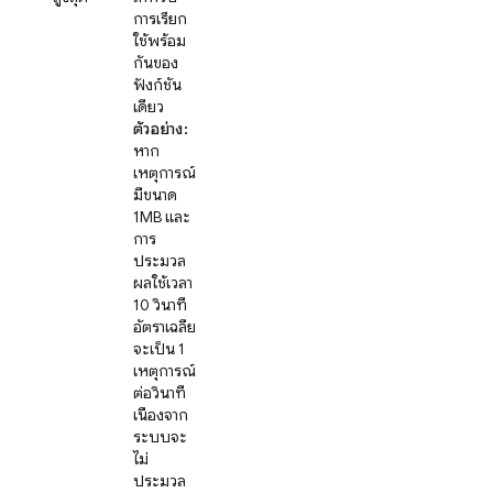
การเรียก
ใช้พร้อม
กันของ
ฟังก์ชัน
เดียว
ตัวอย่าง:
หาก
เหตุการณ์
มีขนาด
1MB และ
การ
ประมวล
ผลใช้เวลา
10 วินาที
อัตราเฉลี่ย
จะเป็น 1
เหตุการณ์
ต่อวินาที
เนื่องจาก
ระบบจะ
ไม่
ประมวล