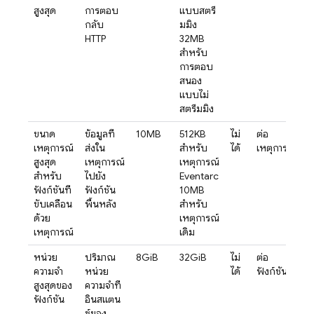
สูงสุด
การตอบ
แบบสตรี
กลับ
มมิง
HTTP
32MB
สำหรับ
การตอบ
สนอง
แบบไม่
สตรีมมิง
ขนาด
ข้อมูลที่
10MB
512KB
ไม่
ต่อ
เหตุการณ์
ส่งใน
สำหรับ
ได้
เหตุการณ์
สูงสุด
เหตุการณ์
เหตุการณ์
สำหรับ
ไปยัง
Eventarc
ฟังก์ชันที่
ฟังก์ชัน
10MB
ขับเคลื่อน
พื้นหลัง
สำหรับ
ด้วย
เหตุการณ์
เหตุการณ์
เดิม
หน่วย
ปริมาณ
8GiB
32GiB
ไม่
ต่อ
ความจำ
หน่วย
ได้
ฟังก์ชัน
สูงสุดของ
ความจำที่
ฟังก์ชัน
อินสแตน
ซ์ของ