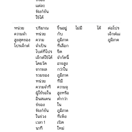
แต่ละ
ฟังก์ชัน
ใช้ได้
หน่วย
ปริมาณ
ขึ้นอยู่
ไม่มี
ได้
ต่อโปร
ความจำ
หน่วย
กับ
เจ็กต์และ
สูงสุดของ
ความ
ภูมิภาค
ภูมิภาค
โปรเจ็กต์
จำเป็น
ที่เลือก
ไบต์ที่โปร
ขีด
เจ็กต์ใช้ได้
จำกัดนี้
โดยวัด
อาจสูง
จากผล
กว่าใน
รวมของ
ภูมิภาค
หน่วย
ที่มี
ความจำที่
ความจุ
ผู้ใช้ขอใน
สูงหรือ
อินสแตน
ต่ำกว่า
ซ์ของ
ใน
ฟังก์ชัน
ภูมิภาค
ในช่วง
ที่เพิ่ง
เวลา 1
เปิด
นาที
ใหม่