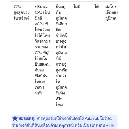
CPU
ปริมาณ
ขึ้นอยู่
ไม่มี
ได้
ต่อโปร
สูงสุดของ
CPU เป็น
กับ
เจ็กต์และ
โปรเจ็กต์
มิลลิ
ภูมิภาค
ภูมิภาค
vCPU ที่
ที่เลือก
โปรเจ็กต์
ขีด
ใช้ได้ โดย
จำกัดนี้
วัดจากผล
อาจสูง
รวมของ
กว่าใน
CPU ที่ผู้
ภูมิภาค
ใช้ขอใน
ที่มี
อินสแตน
ความจุ
ซ์ของ
สูงหรือ
ฟังก์ชัน
ต่ำกว่า
ในช่วง
ใน
เวลา 1
ภูมิภาค
นาที
ที่เพิ่ง
เปิด
ใหม่
หมายเหตุ:
หากคุณเรียกใช้ฟังก์ชันโดยใช้
Pub/Sub
ไม่ว่าจะ
ผ่าน
ฟังก์ชันที่ขับเคลื่อนด้วยเหตุการณ์
หรือ เป็น
เป้าหมาย HTTP