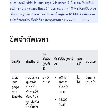
ของการสมัครใช้บริการแบบพุช โปรดทราบว่าข้อความ
Pub/Sub
จะมีการเข้ารหัสแบบ Base64 ข้อความขนาด 10 MB
Pub/Sub
ซึ่ง
เป็น
ขนาดสูงสุด
ที่รองรับจะมีขนาดใหญ่กว่า 10 MB เมื่อมีการเข้า
รหัส จึงอาจเกิน ขีดจำกัดขนาดสูงสุดของ Cloud Functions
ขีดจำกัดเวลา
ขีด
จำกัด
ขีดจำกัด (รุ่นที่
เพิ่ม
โควต้า
คำอธิบาย
ขอบเขต
(รุ่นที่
2)
ได้
1)
ระยะ
ระยะเวลา
540
60 นาที
ไม่
ต่อการ
เวลา
สูงสุดที่
วินาที
สำหรับ
ได้
เรียกใช้
สูงสุด
ฟังก์ชัน
ฟังก์ชัน
ของ
ทำงานได้
HTTP
ฟังก์ชัน
ก่อนที่จะ
1,800
ถูกบังคับ
วินาที
ให้สิ้นสุด