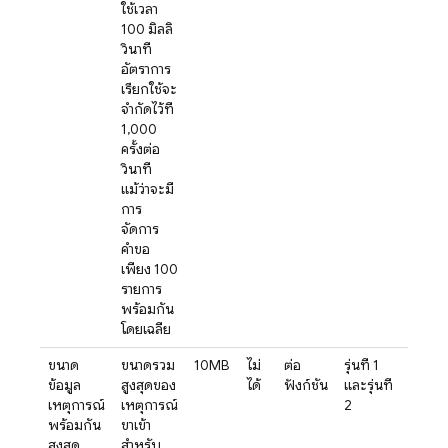
ใช้เวลา
100 มิลลิ
วินาที
อัตราการ
เรียกใช้จะ
จำกัดไว้ที่
1,000
ครั้งต่อ
วินาที
แม้ว่าจะมี
การ
จัดการ
คำขอ
เพียง 100
รายการ
พร้อมกัน
โดยเฉลี่ย
ขนาด
ขนาดรวม
10MB
ไม่
ต่อ
รุ่นที่ 1
ข้อมูล
สูงสุดของ
ได้
ฟังก์ชัน
และรุ่นที่
เหตุการณ์
เหตุการณ์
2
พร้อมกัน
ขาเข้า
สูงสุด
สำหรับ