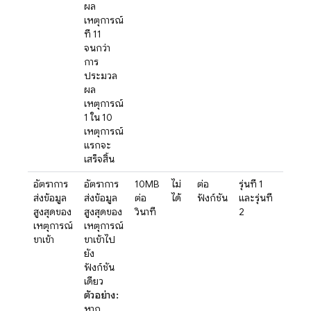
ผล
เหตุการณ์
ที่ 11
จนกว่า
การ
ประมวล
ผล
เหตุการณ์
1 ใน 10
เหตุการณ์
แรกจะ
เสร็จสิ้น
อัตราการ
อัตราการ
10MB
ไม่
ต่อ
รุ่นที่ 1
ส่งข้อมูล
ส่งข้อมูล
ต่อ
ได้
ฟังก์ชัน
และรุ่นที่
สูงสุดของ
สูงสุดของ
วินาที
2
เหตุการณ์
เหตุการณ์
ขาเข้า
ขาเข้าไป
ยัง
ฟังก์ชัน
เดียว
ตัวอย่าง:
หาก