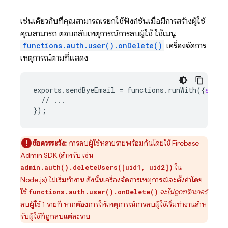
เช่นเดียวกับที่คุณสามารถเรียกใช้ฟังก์ชันเมื่อมีการสร้างผู้ใช้
คุณสามารถ ตอบกลับเหตุการณ์การลบผู้ใช้ ใช้เมนู
functions.auth.user().onDelete()
เครื่องจัดการ
เหตุการณ์ตามที่แสดง
exports
.
sendByeEmail
=
functions
.
runWith
(
{
secre
//
...
}
);
ข้อควรระวัง:
การลบผู้ใช้หลายรายพร้อมกันโดยใช้ Firebase
Admin SDK (สำหรับ เช่น
ใน
admin.auth().deleteUsers([uid1, uid2])
Node.js) ไม่เริ่มทำงาน ดังนั้นเครื่องจัดการเหตุการณ์จะตั้งค่าโดย
ใช้
จะไม่ถูกทริกเกอร์
functions.auth.user().onDelete()
ลบผู้ใช้ 1 รายที่ หากต้องการให้เหตุการณ์การลบผู้ใช้เริ่มทํางานสําห
รับผู้ใช้ที่ถูกลบแต่ละราย