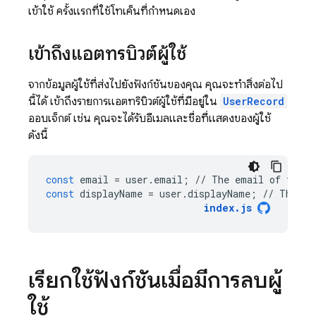
เข้าใช้ ครั้งแรกที่ใช้โทเค็นที่กำหนดเอง
เข้าถึงแอตทริบิวต์ผู้ใช้
จากข้อมูลผู้ใช้ที่ส่งไปยังฟังก์ชันของคุณ คุณจะทำสิ่งต่อไป
นี้ได้ เข้าถึงรายการแอตทริบิวต์ผู้ใช้ที่มีอยู่ใน
UserRecord
ออบเจ็กต์ เช่น คุณจะได้รับอีเมลและชื่อที่แสดงของผู้ใช้
ดังนี้
const
email
=
user
.
email
;
//
The
email
of
the
u
const
displayName
=
user
.
displayName
;
//
The
di
index
.
js
เรียกใช้ฟังก์ชันเมื่อมีการลบผู้
ใช้