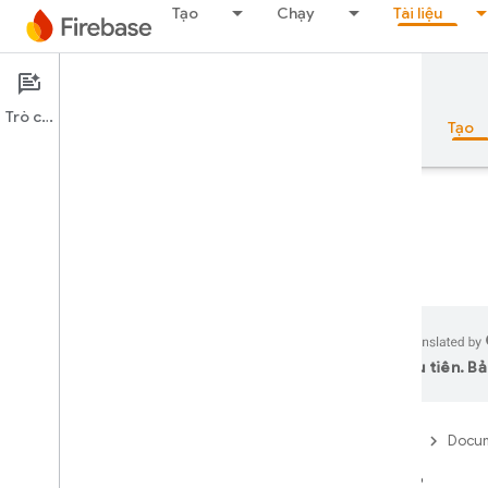
Tạo
Chạy
Tài liệu
Documentation
Firestore
Trò chuyện
Tổng quan
Nguyên tắc cơ bản
AI
Tạo
Tổng quan
Bộ công cụ mô phỏng
ưu tiên. Bả
Authentication
Firebase
Docum
Xác minh số điện thoại