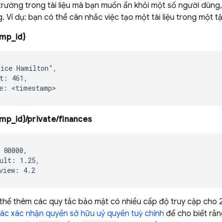
rường trong tài liệu mà bạn muốn ẩn khỏi một số người dùng, 
ng. Ví dụ: bạn có thể cân nhắc việc tạo một tài liệu trong một
mp_id}
ice Hamilton",

t: 461,

mp_id}/private/finances
 80000,

ult: 1.25,

thể thêm các quy tắc bảo mật có nhiều cấp độ truy cập cho 2
ác xác nhận quyền sở hữu uỷ quyền tuỳ chỉnh
để cho biết rằ