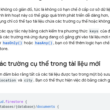
không có giản đồ, tức là không có hạn chế ở cấp cơ sở dữ liệ
nh linh hoạt này có thể giúp quá trình phát triển dễ dàng h
ng chỉ có thể tạo tài liệu chứa các trường cụ thể hoặc khôn
 các quy tắc này bằng cách kiểm tra phương thức
keys
của đ
cả các trường mà ứng dụng đang cố gắng ghi vào tài liệu mới
ư
hasOnly()
hoặc
hasAny()
, bạn có thể thêm logic hạn chế
tore
.
ác trường cụ thể trong tài liệu mới
 đảm bảo rằng tất cả các tài liệu được tạo trong một bộ sư
location
và
city
. Bạn có thể thực hiện việc đó bằng cách 
ud
.
firestore
{
tabases/{database
}
/
documents
{