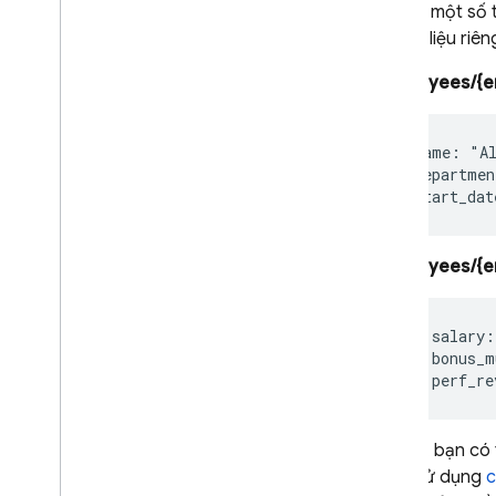
Nếu có một số t
Bảo mật và xác thực dữ liệu
một tài liệu riê
Quy tắc bảo mật
/employees/{e
Tổng quan
Bắt đầu
Quy tắc bảo mật cho các
  name: "Al
truy vấn trong quy trình
  departmen
Quy tắc bảo mật của cấu
trúc
Điều kiện ghi cho Quy tắc
bảo mật
/employees/{e
Sửa quy tắc không an
toàn
Kiểm thử Quy tắc bảo mật
    salary:
    bonus_m
Truy vấn dữ liệu một cách
an toàn
Kiểm soát quyền truy
cập theo từng trường
Sau đó, bạn có 
Quản lý danh tính và quyền
đang sử dụng
c
truy cập (IAM)