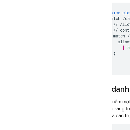
service
clo
match
/da
//
Allo
//
cont
match
/
allow
[
'a
}
}
}
Tạo danh 
Thay vì cấm mộ
phép rõ ràng tr
chỉ chứa các t