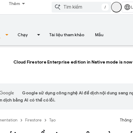
Thêm
/
Chạy
Tài liệu tham khảo
Mẫu
Cloud Firestore Enterprise edition in Native mode is now 
Google sử dụng công nghệ AI để dịch nội dung sang 
n dịch bằng AI có thể có lỗi.
entation
Firestore
Tạo
Thông 