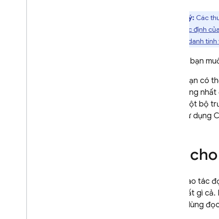
điểm
Lưu ý:
Các thư
Kỹ thuật và các phương pháp hay
nhất
thực mặc định củ
Tích hợp với Cloud Firestore
Quản lý danh tính
Tài liệu tham khảo về API và SDK
Đôi khi, bạn muố
Mẫu
Ví dụ: bạn có t
Phiên bản Enterprise
số trường nhất 
Tổng quan về các chế độ của
chứa một bộ tr
phiên bản Enterprise
cách sử dụng
C
Chế độ gốc với các thao tác Core
và Pipeline
Tổng quan về Chế độ gốc trên
phiên bản Enterprise
Chỉ cho
Làm quen với Chế độ gốc
Di chuyển từ phiên bản
Các thao tác đ
Standard sang phiên bản
Enterprise
truy xuất gì cả
người dùng đọc 
Quản lý cơ sở dữ liệu
Quản lý dữ liệu