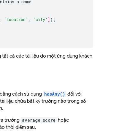
ntains
a
name
,
'location'
,
'city'
]
);
tất cả các tài liệu do một ứng dụng khách
ể bằng cách sử dụng
hasAny()
đối với
ài liệu chứa bất kỳ trường nào trong số
h.
hứa trường
average_score
hoặc
o thời điểm sau.