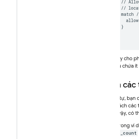
//
Allo
//
loca
match
/
allow
}
}
}
Điều này cho p
tạo đều chứa ít
Cấm các t
Tương tự, bạn 
danh sách các t
này, vì vậy, có
Ví dụ: trong ví
rating_count