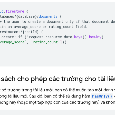
ud
.
firestore
{
tabases/{database
}
/
documents
{
w
the
user
to
create
a
document
only
if
that
document
do
ain
an
average_score
or
rating_count
field.
restaurant/{restId
}
{
create
:
if
(
!
request
.
resource
.
data
.
keys
()
.
hasAny
(
verage_score'
,
'rating_count'
]
));
sách cho phép các trường cho tài li
t số trường trong tài liệu mới, bạn có thể muốn tạo một dan
ong tài liệu mới. Sau đó, bạn có thể sử dụng hàm
hasOnly()
rường này (hoặc một tập hợp con của các trường này) và khô