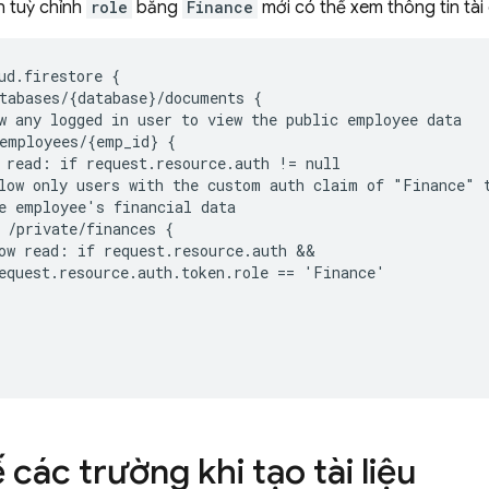
n tuỳ chỉnh
role
bằng
Finance
mới có thể xem thông tin tài 
ud.firestore {

tabases/{database}/documents {

w any logged in user to view the public employee data

employees/{emp_id} {

 read: if request.resource.auth != null

low only users with the custom auth claim of "Finance" t
e employee's financial data

 /private/finances {

ow read: if request.resource.auth &&

equest.resource.auth.token.role == 'Finance'

các trường khi tạo tài liệu