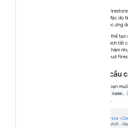
Quy tắc bảo mật
Cloud Firestore
App Hosting
chứa. Mặc dù tí
rằng các ứng dụ
Hosting
Bạn có thể tạo
danh sách tất 
Cloud Functions
với các hàm nh
vào
Cloud Fires
Extensions
Yêu cầu c
Firebase ML
SẢN PHẨM CÓ LIÊN QUAN
Giả sử bạn muốn
trường
name
,
Cloud Messaging
liệu mới.
Remote Config
service
clo
match
/da