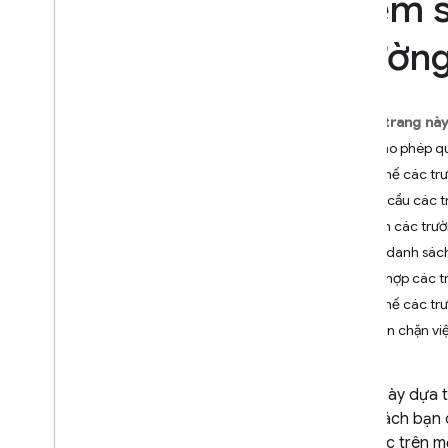
Kiểm s
App Check
trường
SQL Connect
Cloud Firestore
Trên trang nà
Giới thiệu
Chỉ cho phép qu
Các phiên bản Cloud Firestore
Hạn chế các trườ
Yêu cầu các t
Phiên bản tiêu chuẩn
Cấm các trườn
Khám phá
Tạo danh sách
Bắt đầu với các thao tác chính
Kết hợp các t
Quản lý cơ sở dữ liệu
Hạn chế các trư
Quản lý dữ liệu
Ngăn chặn việ
Bảo mật và xác thực dữ liệu
Giải pháp
Mức sử dụng
,
giới hạn và giá
Trang này dựa 
Giám sát và khắc phục sự cố
thích cách bạn
thao tác trên m
Sao lưu và khôi phục tại một thời