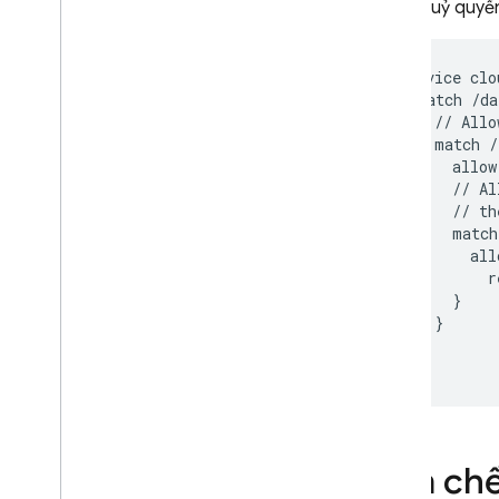
sở hữu uỷ quyề
VPC Service Controls
Định cấu hình tính cục bộ
của dữ liệu bằng các điểm
service clo
cuối theo khu vực
  match /da
Mã hoá phía máy chủ
    // Allo
Bảo mật dữ liệu bằng khoá
    match /
mã hoá do khách hàng quản
      allow
lý (CMEK)
      // Al
Mức sử dụng
,
vị trí và giá
      // th
      match
Giám sát và khắc phục sự cố
        all
Sao lưu và khôi phục tại một
          r
thời điểm
      }

Firestore có khả năng tương thích
    }

với Mongo
DB
  }

Realtime Database
Storage
Hạn chế 