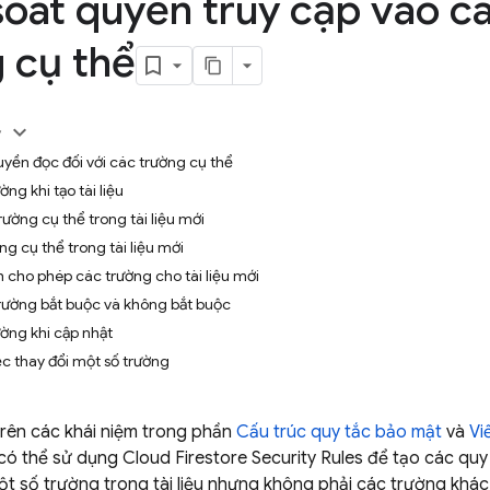
oát quyền truy cập vào c
 cụ thể
y
yền đọc đối với các trường cụ thể
ng khi tạo tài liệu
rường cụ thể trong tài liệu mới
g cụ thể trong tài liệu mới
 cho phép các trường cho tài liệu mới
rường bắt buộc và không bắt buộc
ờng khi cập nhật
c thay đổi một số trường
trên các khái niệm trong phần
Cấu trúc quy tắc bảo mật
và
Vi
 có thể sử dụng
Cloud Firestore
Security Rules
để tạo các quy
ột số trường trong tài liệu nhưng không phải các trường khác