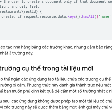
w
the
user
to
create
a
document
only
if
that
document
co
tion,
and
city
field
restaurant/{restId
}
{
create
:
if
request
.
resource
.
data
.
keys
()
.
hasAll
(
[
'name'
hép tạo nhà hàng bằng các trường khác, nhưng đảm bảo rằng 
 nhất 3 trường này.
rường cụ thể trong tài liệu mới
có thể ngăn các ứng dụng tạo tài liệu chứa các trường cụ th
rường bị cấm. Phương thức này đánh giá thành true nếu một t
 thể bạn muốn phủ định kết quả để cấm một số trường nhất địn
 dụ sau, các ứng dụng không được phép tạo một tài liệu có c
vì các trường này sẽ được thêm bằng một lệnh gọi máy chủ và